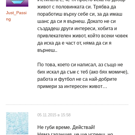
живот с половинката си. Трябва да
Just_Passi
поработиш върху себе си, за да имаш
ng
шанс да си я върнеш. Докато не си
създадеш други интереси, хобита и
привлекателен живот, който всеки човек
да иска да е част от, няма да си я
върнеш..
По това, което си написал, аз също не
бих искал да съм с теб (ако бях момиче),
работа и футбол не са най-добрите
примери за интересен живот…
05.11.2015 в 15:58
Не губи време. Действай!
Няма гаранция, че ще успееш, но