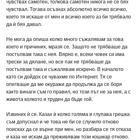
чувствах самотен, толкова самотен никога не се бях
чувствал. Тогава осъзнах абсолютно всичко всичко,
което тя искаше от мен и всичко което аз би трябвало
да ѝ бях давал.
Не мога да опиша колко много съжалявам за това
което и причиних, мразя се. Защото не трябваше да
постъпвам така с нея. Вярно е, всеки човек си има
трески за дялане, но все пак не трябваше да
постъпвам така и съжалявам искрено. В началото
като си дойдох се чувахме по Интернет. Тя се
опитваше да ме окуражи да продължа да се боря
както винаги съм го правил, но този път не за нея, а с
живота колкото и труден да бъде той.
Извиних ѝ се. Казах ѝ колко голяма и глупава грешка
съм допуснал и че това не би се случило отново
поисках да се върне при мен, но разбира се тя отказа
и каза не искам да преживявам този кошмар отново.