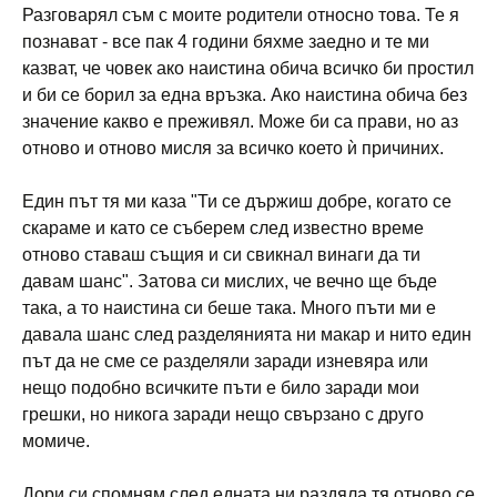
Разговарял съм с моите родители относно това. Те я
познават - все пак 4 години бяхме заедно и те ми
казват, че човек ако наистина обича всичко би простил
и би се борил за една връзка. Ако наистина обича без
значение какво е преживял. Може би са прави, но аз
отново и отново мисля за всичко което ѝ причиних.
Един път тя ми каза "Ти се държиш добре, когато се
скараме и като се съберем след известно време
отново ставаш същия и си свикнал винаги да ти
давам шанс". Затова си мислих, че вечно ще бъде
така, а то наистина си беше така. Много пъти ми е
давала шанс след разделянията ни макар и нито един
път да не сме се разделяли заради изневяра или
нещо подобно всичките пъти е било заради мои
грешки, но никога заради нещо свързано с друго
момиче.
Дори си спомням след едната ни раздяла тя отново се