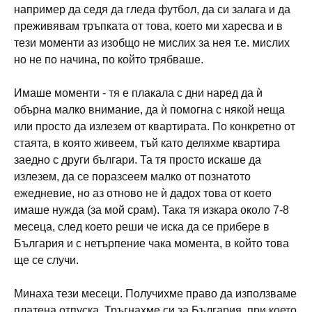
например да седя да гледа футбол, да си залага и да
преживявам тръпката от това, което ми харесва и в
тези моменти аз изобщо не мислих за нея т.е. мислих
но не по начина, по който трябваше.
Имаше моменти - тя е плакала с дни наред да ѝ
обърна малко внимание, да ѝ помогна с някой неща
или просто да излезем от квартирата. По конкретно от
стаята, в която живеем, тъй като деляхме квартира
заедно с други българи. Та тя просто искаше да
излезем, да се поразсеем малко от познатото
ежедневие, но аз отново не ѝ дадох това от което
имаше нужда (за мой срам). Така тя изкара около 7-8
месеца, след което реши че иска да се прибере в
България и с нетърпение чака момента, в който това
ще се случи.
Минаха тези месеци. Получихме право да използваме
платена отпуска. Тръгнахме си за България, при което