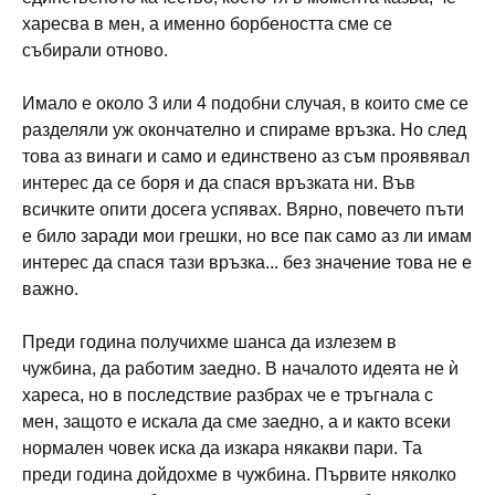
харесва в мен, а именно борбеността сме се
събирали отново.
Имало е около 3 или 4 подобни случая, в които сме се
разделяли уж окончателно и спираме връзка. Но след
това аз винаги и само и единствено аз съм проявявал
интерес да се боря и да спася връзката ни. Във
всичките опити досега успявах. Вярно, повечето пъти
е било заради мои грешки, но все пак само аз ли имам
интерес да спася тази връзка... без значение това не е
важно.
Преди година получихме шанса да излезем в
чужбина, да работим заедно. В началото идеята не ѝ
хареса, но в последствие разбрах че е тръгнала с
мен, защото е искала да сме заедно, а и както всеки
нормален човек иска да изкара някакви пари. Та
преди година дойдохме в чужбина. Първите няколко