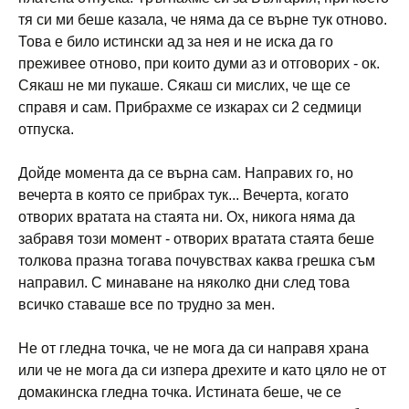
тя си ми беше казала, че няма да се върне тук отново.
Това е било истински ад за нея и не иска да го
преживее отново, при които думи аз и отговорих - ок.
Сякаш не ми пукаше. Сякаш си мислих, че ще се
справя и сам. Прибрахме се изкарах си 2 седмици
отпуска.
Дойде момента да се върна сам. Направих го, но
вечерта в която се прибрах тук... Вечерта, когато
отворих вратата на стаята ни. Ох, никога няма да
забравя този момент - отворих вратата стаята беше
толкова празна тогава почувствах каква грешка съм
направил. С минаване на няколко дни след това
всичко ставаше все по трудно за мен.
Не от гледна точка, че не мога да си направя храна
или че не мога да си изпера дрехите и като цяло не от
домакинска гледна точка. Истината беше, че се