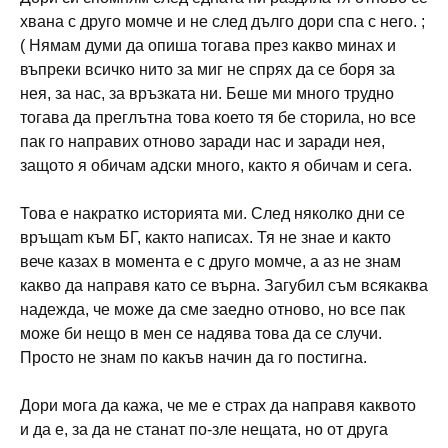
хвана с друго момче и не след дълго дори спа с него. ;
( Нямам думи да опиша тогава през какво минах и
въпреки всичко нито за миг не спрях да се боря за
нея, за нас, за връзката ни. Беше ми много трудно
тогава да преглътна това което тя бе сторила, но все
пак го направих отново заради нас и заради нея,
защото я обичам адски много, както я обичам и сега.
Това е накратко историята ми. След няколко дни се
връщаm към БГ, както написах. Тя не знае и както
вече казах в момента е с друго момче, а аз не знам
какво да направя като се върна. Загубил съм всякаква
надежда, че може да сме заедно отново, но все пак
може би нещо в мен се надява това да се случи.
Просто не знам по какъв начин да го постигна.
Дори мога да кажа, че ме е страх да направя каквото
и да е, за да не станат по-зле нещата, но от друга