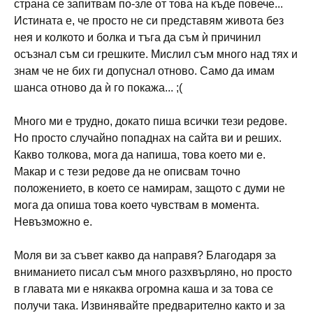
страна се запитвам по-зле от това на къде повече...
Истината е, че просто не си представям живота без
нея и колкото и болка и тъга да съм ѝ причинил
осъзнал съм си грешките. Мислил съм много над тях и
знам че не бих ги допуснал отново. Само да имам
шанса отново да ѝ го покажа... ;(
Много ми е трудно, докато пиша всички тези редове.
Но просто случайно попаднах на сайта ви и реших.
Какво толкова, мога да напиша, това което ми е.
Макар и с тези редове да не описвам точно
положението, в което се намирам, защото с думи не
мога да опиша това което чувствам в момента.
Невъзможно е.
Моля ви за съвет какво да направя? Благодаря за
вниманието писал съм много разхвърляно, но просто
в главата ми е някаква огромна каша и за това се
получи така. Извинявайте предварително както и за