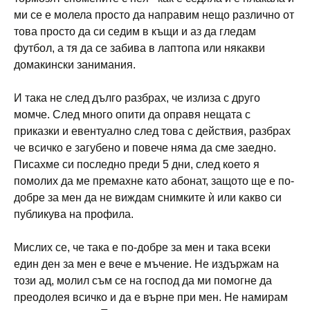
ми се е молела просто да направим нещо различно от
това просто да си седим в къщи и аз да гледам
футбол, а тя да се забива в лаптопа или някакви
домакински занимания.
И така не след дълго разбрах, че излиза с друго
момче. След много опити да оправя нещата с
приказки и евентуално след това с действия, разбрах
че всичко е загубено и повече няма да сме заедно.
Писахме си последно преди 5 дни, след което я
помолих да ме премахне като абонат, защото ще е по-
добре за мен да не виждам снимките ѝ или какво си
публикува на профила.
Мислих се, че така е по-добре за мен и така всеки
един ден за мен е вече е мъчение. Не издържам на
този ад, молил съм се на господ да ми помогне да
преодолея всичко и да е върне при мен. Не намирам