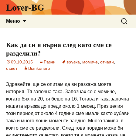
Lover-BG
Към
Търсен
Меню
съдържанието
за:
Как да си я върна след като сме се
разделили?
09.10.2015
Разни
връзка
,
момиче
,
отчаян
,
съвет
Biankonero
Здравейте, ще се опитам да ви разкажа моята
история. Тя започна така. Запознах се с момиче,
когато бях на 20, тя беше на 16. Тогава и така започна
нашата връзка до преди около 1 месец. През целия
този период от около 4 години сме имали както хубави
така и много лоши моменти заедно. Много такива, в
които сме се разделяли. След това поради може би
единственото качество, което тя в момента казва, че