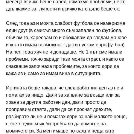
месеца всичко беше наред, нямахме проблеми, не се
дрънкахме за глупости и всичко като цялo беше ок.
След това аз и моята слабост футбола се намерихме
един друг (в смисъл много съм запален по футбола,
обичам го, харесвам го и обожавам да гледам мачове
и когато имам възможност да си пускам еврофутбол).
На нея това хич не и допадаше. Не 1 път сме имали
проблеми, точно заради тази моята страст, и както се
очакваше започнаха проблемите, за които дори да
кажа аз и само аз имам вина в ситуацията.
Истината беше такава, че след работния ден аз не и
помагах за нищо. Дали за хапване за вкъщи или за
храна за другия работен ден, дали просто да
поoправим стаята, дали да се проснат дрехите,
разбирате ли не и помагах дори за най-малкото нещо,
с което един мъж би трябвало да помогне на
момичето си. За мен имаше по-важни неща като