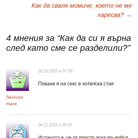
в
Как да сваля момиче, което не ме
харесва?
→
публикациите
4 мнения за “
Как да си я върна
след като сме се разделили?
”
28.10.2015 в 07:50
Покани я на секс в хотелска стая
Sexiruso
mace
04.11.2015 в 03:37
Истината е, че тя просто иска по-добър