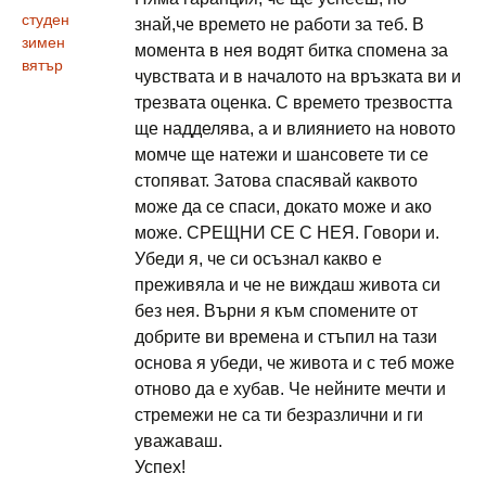
студен
знай,че времето не работи за теб. В
зимен
момента в нея водят битка спомена за
вятър
чувствата и в началото на връзката ви и
трезвата оценка. С времето трезвостта
ще надделява, а и влиянието на новото
момче ще натежи и шансовете ти се
стопяват. Затова спасявай каквото
може да се спаси, докато може и ако
може. СРЕЩНИ СЕ С НЕЯ. Говори и.
Убеди я, че си осъзнал какво е
преживяла и че не виждаш живота си
без нея. Върни я към спомените от
добрите ви времена и стъпил на тази
основа я убеди, че живота и с теб може
отново да е хубав. Че нейните мечти и
стремежи не са ти безразлични и ги
уважаваш.
Успех!