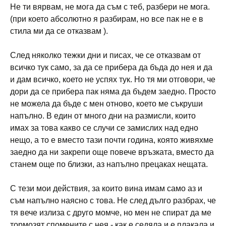
Не ти вярвам, не мога да съм с теб, разбери не мога.
(при което абсолютно я разбирам, но все пак не е в
стила ми да се отказвам ).
След няколко тежки дни и писах, че се отказвам от
всичко тук само, за да се прибера да бъда до нея и да
и дам всичко, което не успях тук. Но тя ми отговори, че
дори да се прибера пак няма да бъдем заедно. Просто
не можела да бъде с мен отново, което ме съкруши
напълно. В един от много дни на размисли, които
имах за това какво се случи се замислих над едно
нещо, а то е вместо тази почти година, която живяхме
заедно да ни закрепи още повече връзката, вместо да
станем още по близки, аз напълно прецаках нещата.
С тези мои действия, за които вина имам само аз и
съм напълно наясно с това. Не след дълго разбрах, че
тя вече излиза с друго момче, но мен не спират да ме
тормозят спомените с нея - как е седяла и е плакала и