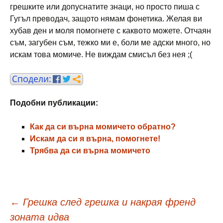
грешките или допуснатите знаци, но просто пиша с
Гугъл преводач, защото нямам фонетика. Желая ви
хубав ден и моля помогнете с каквото можете. Отчаян
съм, загубен съм, тежко ми е, боли ме адски много, но
искам това момиче. Не виждам смисъл без нея ;(
Подобни публикации:
Как да си върна момичето обратно?
Искам да си я върна, помогнете!
Трябва да си върна момичето
Навигация
←
Грешка след грешка и накрая френд
зоната идва