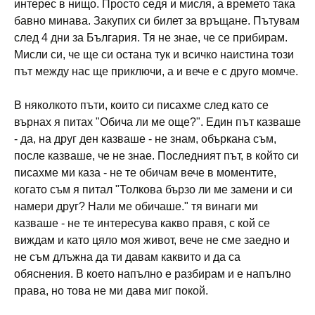
интерес в нищо. Просто седя и мисля, а времето така
бавно минава. Закупих си билет за връщане. Пътувам
след 4 дни за България. Тя не знае, че се прибирам.
Мисли си, че ще си остана тук и всичко наистина този
път между нас ще приключи, а и вече е с друго момче.
В няколкото пъти, които си писахме след като се
върнах я питах "Обича ли ме още?". Един път казваше
- да, на друг ден казваше - не знам, объркана съм,
после казваше, че не знае. Последният път, в който си
писахме ми каза - не те обичам вече в моментите,
когато съм я питал "Толкова бързо ли ме замени и си
намери друг? Нали ме обичаше." тя винаги ми
казваше - не те интересува какво правя, с кой се
виждам и като цяло моя живот, вече не сме заедно и
не съм длъжна да ти давам каквито и да са
обяснения. В което напълно е разбирам и е напълно
права, но това не ми дава миг покой.