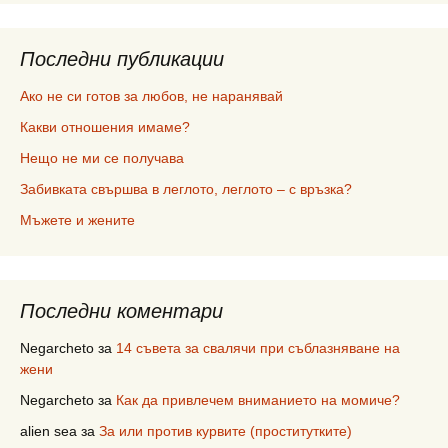
Последни публикации
Ако не си готов за любов, не наранявай
Какви отношения имаме?
Нещо не ми се получава
Забивката свършва в леглото, леглото – с връзка?
Мъжете и жените
Последни коментари
Negarcheto
за
14 съвета за свалячи при съблазняване на
жени
Negarcheto
за
Как да привлечем вниманието на момиче?
alien sea
за
За или против курвите (проститутките)