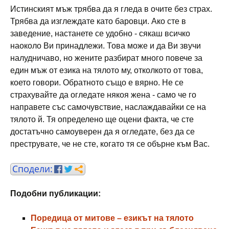
Истинският мъж трябва да я гледа в очите без страх.
Трябва да изглеждате като баровци. Ако сте в
заведение, настанете се удобно - сякаш всичко
наоколо Ви принадлежи. Това може и да Ви звучи
налудничаво, но жените разбират много повече за
един мъж от езика на тялото му, отколкото от това,
което говори. Обратното също е вярно. Не се
страхувайте да огледате някоя жена - само че го
направете със самочувствие, наслаждавайки се на
тялото й. Тя определено ще оцени факта, че сте
достатъчно самоуверен да я огледате, без да се
преструвате, че не сте, когато тя се обърне към Вас.
Подобни публикации:
Поредица от митове – езикът на тялото