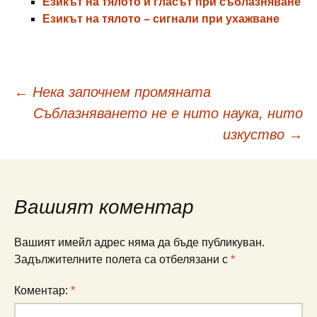
Езикът на тялото и гласът при съблазняване
Езикът на тялото – сигнали при ухажване
Навигация
←
Нека започнем промяната
Съблазняването не e нито наука, нито
в
изкуство
→
публикациите
Вашият коментар
Вашият имейл адрес няма да бъде публикуван.
Задължителните полета са отбелязани с
*
Коментар:
*