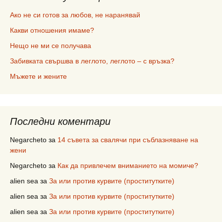
Ако не си готов за любов, не наранявай
Какви отношения имаме?
Нещо не ми се получава
Забивката свършва в леглото, леглото – с връзка?
Мъжете и жените
Последни коментари
Negarcheto
за
14 съвета за свалячи при съблазняване на
жени
Negarcheto
за
Как да привлечем вниманието на момиче?
alien sea
за
За или против курвите (проститутките)
alien sea
за
За или против курвите (проститутките)
alien sea
за
За или против курвите (проститутките)