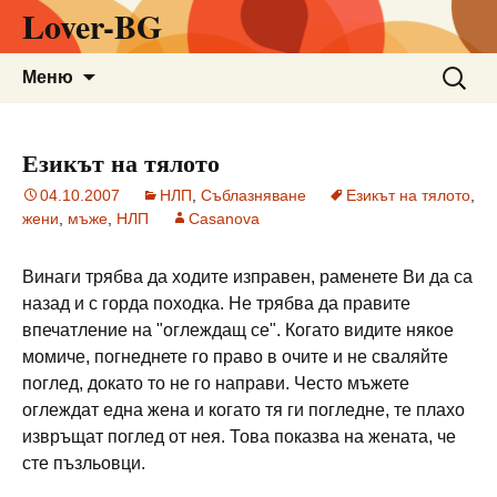
Lover-BG
Към
Търсен
Меню
съдържанието
за:
Езикът на тялото
04.10.2007
НЛП
,
Съблазняване
Езикът на тялото
,
жени
,
мъже
,
НЛП
Casanova
Винаги трябва да ходите изправен, раменете Ви да са
назад и с горда походка. Не трябва да правите
впечатление на "оглеждащ се". Когато видите някое
момиче, погнеднете го право в очите и не сваляйте
поглед, докато то не го направи. Често мъжете
оглеждат една жена и когато тя ги погледне, те плахо
извръщат поглед от нея. Това показва на жената, че
сте пъзльовци.