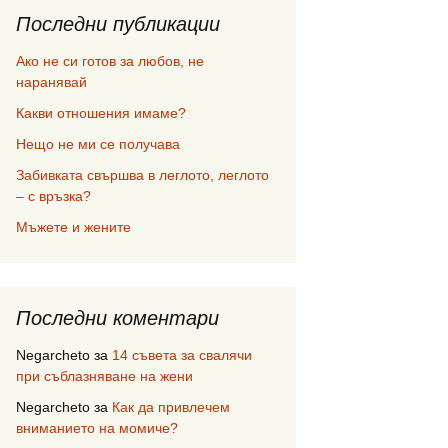
Последни публикации
Ако не си готов за любов, не
наранявай
Какви отношения имаме?
Нещо не ми се получава
Забивката свършва в леглото, леглото
– с връзка?
Мъжете и жените
Последни коментари
Negarcheto
за
14 съвета за свалячи
при съблазняване на жени
Negarcheto
за
Как да привлечем
вниманието на момиче?