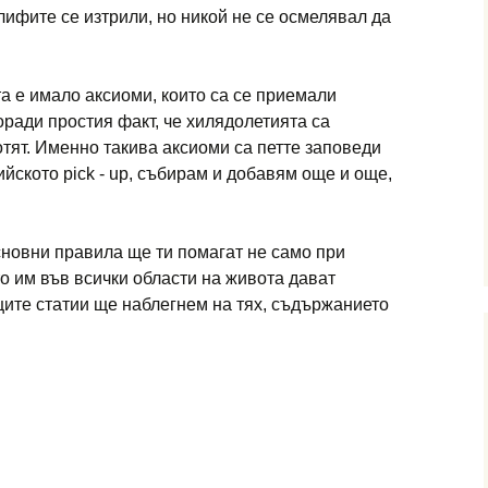
лифите се изтрили, но никой не се осмелявал да
а е имало аксиоми, които са се приемали
оради простия факт, че хилядолетията са
отят. Именно такива аксиоми са петте заповеди
лийското pick - up, събирам и добавям още и още,
основни правила ще ти помагат не само при
о им във всички области на живота дават
ите статии ще наблегнем на тях, съдържанието