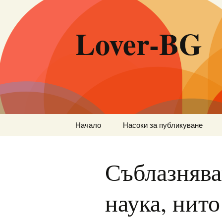
Lover-BG
Към
Начало
Насоки за публикуване
съдържанието
Съблазнява
наука, нито