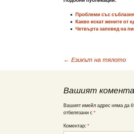
Подобни публикации:
Проблеми със съблазня
Какво искат жените от 
Четвърта заповед на пи
Навигация
←
Езикът на тялото
в
Вашият комент
публикациите
Вашият имейл адрес няма да б
отбелязани с
*
Коментар:
*