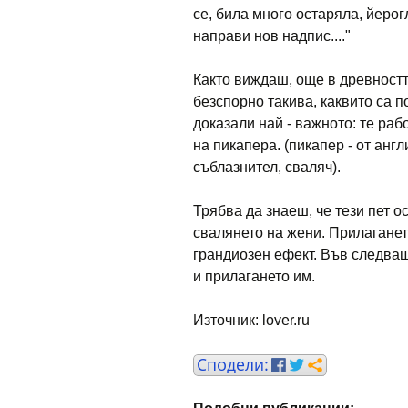
се, била много остаряла, йерог
направи нов надпис...."
Както виждаш, още в древностт
безспорно такива, каквито са п
доказали най - важното: те раб
на пикапера. (пикапер - от анг
съблазнител, сваляч).
Трябва да знаеш, че тези пет 
свалянето на жени. Прилаганет
грандиозен ефект. Във следващ
и прилагането им.
Източник: lover.ru