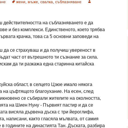
ане
жени
,
мъже
,
свалка
,
съблазняване
ш действителността на съблазняването е да
ове и без комплекси. Единственото, което трябва
ървата крачка, това са 5 основни заповеди на
ш да се страхуваш и да получиш увереност в
бъдат част от вътрешното ти съзнание за сила.
искам да ти разкажа една старинна китайска
жуйска област, в селцето Цзюе имало някога
а на цъфтящото благоухание. На есен, след
бикновено се събирали жителите на околността,
нята на Шиен Нуну - Първият пастир и да се
ката висяла дървена дъска с три йероглифа,
а, написани, както гласяла мълвата, от самия
 в годините на династията Тан. Дъската, разбира