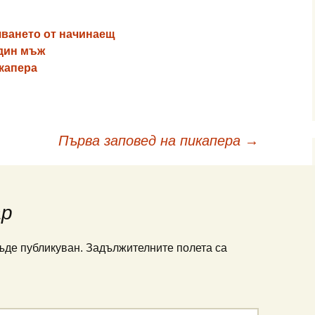
ването от начинаещ
един мъж
капера
Първа заповед на пикапера
→
ар
ъде публикуван.
Задължителните полета са