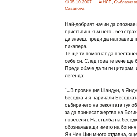
05.10.2007
НЛП
,
Съблазняв
Casanova
Най-добрият начин да опознае
пристъпиш към него - без страх
да знаеш, преди да направиш п
пикапера.
Те ще ти помогнат да престане
себе си. След това те вече ще 
Преди обаче да ти ги цитирам, 
легенда:
"...В провинция Шандун, в Янд
беседка и я наричали Беседкат
събирането на реколтата тук о
за да принесат жертва на Боги
повеселят. На стълба на бесед
обозначаващи името на богинят
Ян Чен Цин много отдавна, още