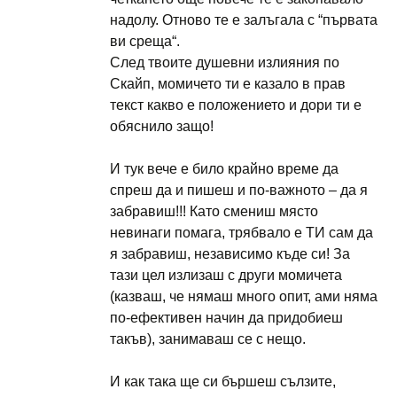
надолу. Отново те е залъгала с “първата
ви среща“.
След твоите душевни излияния по
Скайп, момичето ти е казало в прав
текст какво е положението и дори ти е
обяснило защо!
И тук вече е било крайно време да
спреш да и пишеш и по-важното – да я
забравиш!!! Като смениш място
невинаги помага, трябвало е ТИ сам да
я забравиш, независимо къде си! За
тази цел излизаш с други момичета
(казваш, че нямаш много опит, ами няма
по-ефективен начин да придобиеш
такъв), занимаваш се с нещо.
И как така ще си бършеш сълзите,