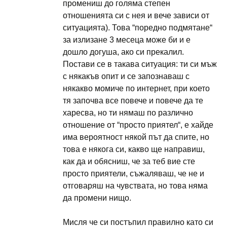
промениш до голяма степен
отношенията си с нея и вече зависи от
ситуацията). Това “поредно подмятане“
за излизане 3 месеца може би и е
дошло догуша, ако си прекалил.
Постави се в такава ситуация: ти си мъж
с някакъв опит и се запознаваш с
някакво момиче по интернет, при което
тя започва все повече и повече да те
харесва, но ти нямаш по различно
отношение от “просто приятел“, е хайде
има вероятност някой път да спите, но
това е някога си, какво ще направиш,
как да и обясниш, че за теб вие сте
просто приятели, съжаляваш, че не и
отговаряш на чувствата, но това няма
да промени нищо.
Мисля че си постъпил правилно като си