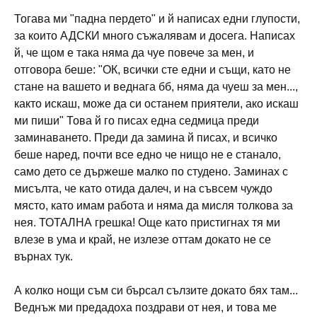
Тогава ми "падна пердето" и й написах едни глупости,
за които АДСКИ много съжалявам и досега. Написах
й, че щом е така няма да чуе повече за мен, и
отговора беше: "ОК, всички сте едни и същи, като не
стане на вашето и веднага бб, няма да чуеш за мен...,
както искаш, може да си останем приятели, ако искаш
ми пиши" Това й го писах една седмица преди
заминаването. Преди да замина й писах, и всичко
беше наред, почти все едно че нищо не е станало,
само дето се държеше малко по студено. Заминах с
мисълта, че като отида далеч, и на съвсем чуждо
място, като имам работа и няма да мисля толкова за
нея. ТОТАЛНА грешка! Още като пристигнах тя ми
влезе в ума и край, не излезе оттам докато не се
върнах тук.
А колко нощи съм си бърсал сълзите докато бях там...
Веднъж ми предадоха поздрави от нея, и това ме