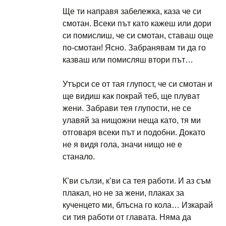
Ще ти направя забележка, каза че си
смотан. Всеки път като кажеш или дори
си помислиш, че си смотан, ставаш още
по-смотан! Ясно. Забранявам ти да го
казваш или помисляш втори път…
Утърси се от тая глупост, че си смотан и
ще видиш как покрай теб, ще плуват
жени. Забрави тея глупости, не се
улавяй за нищожни неща като, тя ми
отговаря всеки път и подобни. Докато
не я видя гола, значи нищо не е
станало.
К’ви сълзи, к’ви са тея работи. И аз съм
плакал, но не за жени, плаках за
кученцето ми, блъсна го кола… Изкарай
си тия работи от главата. Няма да