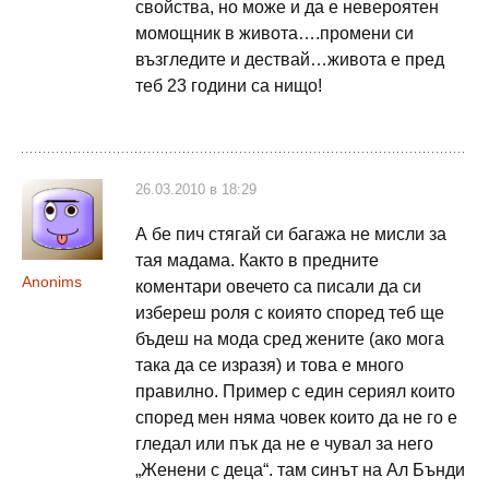
свойства, но може и да е невероятен
момощник в живота….промени си
възгледите и дествай…живота е пред
теб 23 години са нищо!
26.03.2010 в 18:29
А бе пич стягай си багажа не мисли за
тая мадама. Както в предните
Anonims
коментари овечето са писали да си
избереш роля с коиято според теб ще
бъдеш на мода сред жените (ако мога
така да се изразя) и това е много
правилно. Пример с един сериял които
според мен няма човек които да не го е
гледал или пък да не е чувал за него
„Женени с деца“. там синът на Ал Бънди