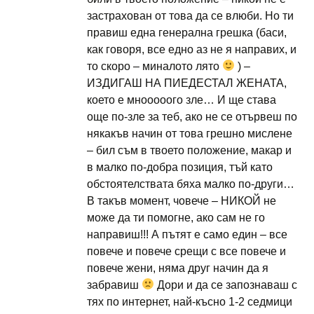
застрахован от това да се влюби. Но ти
правиш една генерална грешка (баси,
как говоря, все едно аз не я направих, и
то скоро – миналото лято
) –
ИЗДИГАШ НА ПИЕДЕСТАЛ ЖЕНАТА,
което е мнооооого зле… И ще става
още по-зле за теб, ако не се отървеш по
някакъв начин от това грешно мислене
– бил съм в твоето положение, макар и
в малко по-добра позиция, тъй като
обстоятелствата бяха малко по-други…
В такъв момент, човече – НИКОЙ не
може да ти помогне, ако сам не го
направиш!!! А пътят е само един – все
повече и повече срещи с все повече и
повече жени, няма друг начин да я
забравиш
Дори и да се запознаваш с
тях по интернет, най-късно 1-2 седмици