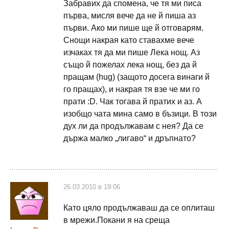
Забравих да спомена, че тя ми писа
първа, мисля вече да не й пиша аз
първи. Ако ми пише ще й отговарям.
Снощи накрая като ставахме вече
изчаках тя да ми пише Лека нощ. Аз
също й пожелах лека нощ, без да й
пращам (hug) (защото досега винаги й
го пращах), и накрая тя взе че ми го
прати :D. Чак тогава й пратих и аз. А
изобщо чата мина само в бъзици. В този
дух ли да продължавам с нея? Да се
държа малко „лигаво“ и дръпнато?
26.03.2010 в 19:06
Като цяло продължаваш да се оплиташ
в мрежи.Покани я на среща