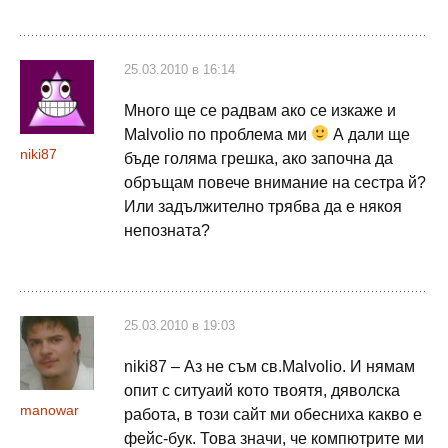
25.03.2010 в 16:14
Много ще се радвам ако се изкаже и
Malvolio по проблема ми
А дали ще
niki87
бъде голяма грешка, ако започна да
обръщам повече внимание на сестра й?
Или задължително трябва да е някоя
непозната?
25.03.2010 в 19:03
niki87 – Аз не съм св.Malvolio. И нямам
опит с ситуаий кото твоятя, дяволска
manowar
работа, в този сайт ми обесниха какво е
фейс-бук. Това значи, че компютрите ми