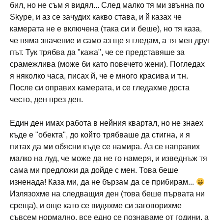
бил, но не съм я видял... След малко тя ми звънна по
Skype, и аз се зачудих какво става, и й казах че
камерата не е включена (така си и беше), но тя каза,
че няма значение и само аз ще я гледам, а тя мен друг
път. Тук трябва да "кажа", че се представяше за
срамежлива (може би като повечето жени). Погледах
я няколко часа, писах й, че е много красива и т.н.
После си оправих камерата, и се гледахме доста
често, ден през ден.
Един ден имах работа в нейния квартал, но не знаех
къде е "обекта", до който трябваше да стигна, и я
питах да ми обясни къде се намира. Аз се направих
малко на луд, че може да не го намеря, и изведнъж тя
сама ми предложи да дойде с мен. Това беше
изненада! Каза ми, да не бързам да се прибирам...
Излязохме на следващия ден (това беше първата ни
среща), и още като се видяхме си заговорихме
съвсем нормално, все едно се познаваме от години, а