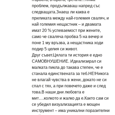
проблем, продължаваш напред със
следващата.Знаеш ли каква е
приликата между най-големия сваляч, и
най големия нещастник – и двамата
имат 20 % успеваемост при жените,
само че сваляча пробва 5 на вечер и
поне 1 му връзва, а нещастника ходи
подир 5 целия си живот.
Друг съвет.Цялата ти история е едно
САМОВНУШЕНИЕ. Идеализирал си
малката пикла до такава степен, че е
станала единствената за теб.НЕ!Никога
не влагай чувства в жени, докато не си
спал с тях, а при повечето даже и след
това.В наши дни любовта е
мит….колкото и жалко да е.Както сам си
се убедил визуализацията е мощен
инструмент – има уникални поразителни