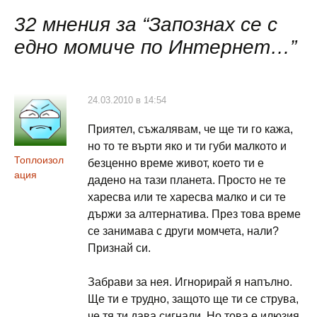
публикациите
32 мнения за “
Запознах се с
едно момиче по Интернет…
”
24.03.2010 в 14:54
Приятел, съжалявам, че ще ти го кажа,
но то те върти яко и ти губи малкото и
Топлоизол
безценно време живот, което ти е
ация
дадено на тази планета. Просто не те
харесва или те харесва малко и си те
държи за алтернатива. През това време
се занимава с други момчета, нали?
Признай си.
Забрави за нея. Игнорирай я напълно.
Ще ти е трудно, защото ще ти се струва,
че тя ти дава сигнали. Но това е илюзия