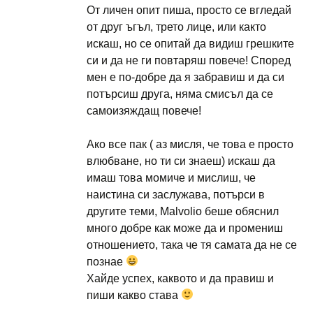
От личен опит пиша, просто се вгледай
от друг ъгъл, трето лице, или както
искаш, но се опитай да видиш грешките
си и да не ги повтаряш повече! Според
мен е по-добре да я забравиш и да си
потърсиш друга, няма смисъл да се
самоизяждащ повече!
Ако все пак ( аз мисля, че това е просто
влюбване, но ти си знаеш) искаш да
имаш това момиче и мислиш, че
наистина си заслужава, потърси в
другите теми, Malvolio беше обяснил
много добре как може да и промениш
отношението, така че тя самата да не се
познае
Хайде успех, каквото и да правиш и
пиши какво става