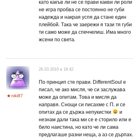
като какъв ли не се прави какви ли роли
не игра пробва се постоянно не губи
надежда и накрая успя да стане един
плейбой. Така че заережи я тази тя губи
ти само може да спеччелиш. Има много
жсени по света.
26.03.2010 в 18:42
По принцип сте прави. DifferentSoul е
писал, че ако мисля, че си заслужава
niki87
може да опитам. Това и мисля да
направя. Снощи си писахме с П. и се
опитах да се държа непукистки
и
незнам дали така ми се е сторило или е
било наистина, но като че ли сама
предлагаше разни неща, а аз се дърпах.