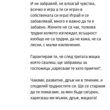
И не забравяй, не влоагай чувства,
всичко е игра а ти си играч в
собствената си игра! Играй и се
забавлявай, много е важно да ти е
забавно. Жените не са чак, толкова
трудни колкото изглеждат, всъщност
изобщо не са трудни, да не кажа, че са
лесни, с малки изключения.
Гарантирам ти, че след третата мацка
която свалиш, ще забравиш за
госпожица „харесвам те като приятел“.
Чакаме, развитие, дръж ни в течение, и
споделяй трудностите си. Ще се стараем
да ти помагаме, за мен бъди сигурен,
харесваш ми мъжки, дръж, мацката!