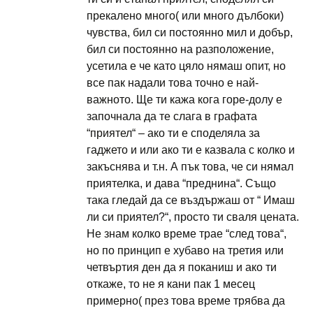
прекалено много( или много дълбоки)
чувства, бил си постоянно мил и добър,
бил си постоянно на разположение,
усетила е че като цяло нямаш опит, но
все пак надали това точно е най-
важното. Ще ти кажа кога горе-долу е
започнала да те слага в графата
“приятел“ – ако ти е споделяла за
гаджето и или ако ти е казвала с колко и
закъснява и т.н. А пък това, че си нямал
приятелка, и дава “преднина“. Също
така гледай да се въздържаш от “ Имаш
ли си приятел?“, просто ти сваля цената.
Не знам колко време трае “след това“,
но по принцип е хубаво на третия или
четвъртия ден да я поканиш и ако ти
откаже, то не я кани пак 1 месец
примерно( през това време трябва да