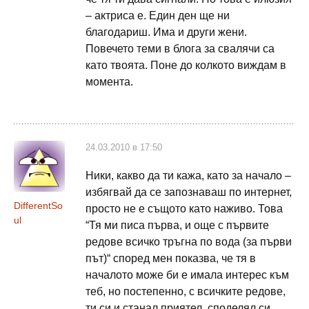
– актриса е. Един ден ще ни
благодариш. Има и други жени.
Повечето теми в блога за свалячи са
като твоята. Поне до колкото виждам в
момента.
24.03.2010 в 17:50
Ники, какво да ти кажа, като за начало –
избягвай да се запознаваш по интернет,
DifferentSo
просто не е същото като наживо. Това
ul
“Тя ми писа първа, и още с първите
редове всичко тръгна по вода (за първи
път)“ според мен показва, че тя в
началото може би е имала интерес към
теб, но постепенно, с всичките редове,
ти си и станал приятел, споделял си