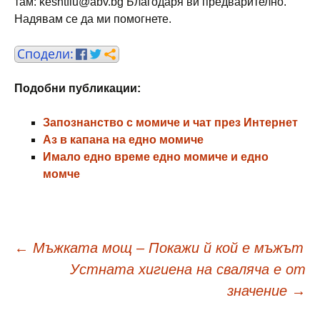
там: keshtfiu@abv.bg Благодаря ви предварително.
Надявам се да ми помогнете.
Подобни публикации:
Запознанство с момиче и чат през Интернет
Аз в капана на едно момиче
Имало едно време едно момиче и едно
момче
Навигация
←
Мъжката мощ – Покажи й кой е мъжът
Устната хигиена на сваляча е от
в
значение
→