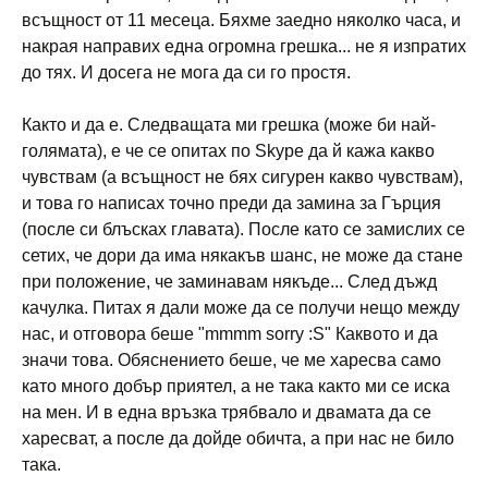
всъщност от 11 месеца. Бяхме заедно няколко часа, и
накрая направих една огромна грешка... не я изпратих
до тях. И досега не мога да си го простя.
Както и да е. Следващата ми грешка (може би най-
голямата), е че се опитах по Skype да й кажа какво
чувствам (а всъщност не бях сигурен какво чувствам),
и това го написах точно преди да замина за Гърция
(после си блъсках главата). После като се замислих се
сетих, че дори да има някакъв шанс, не може да стане
при положение, че заминавам някъде... След дъжд
качулка. Питах я дали може да се получи нещо между
нас, и отговора беше "mmmm sorry :S" Каквото и да
значи това. Обяснението беше, че ме харесва само
като много добър приятел, а не така както ми се иска
на мен. И в една връзка трябвало и двамата да се
харесват, а после да дойде обичта, а при нас не било
така.