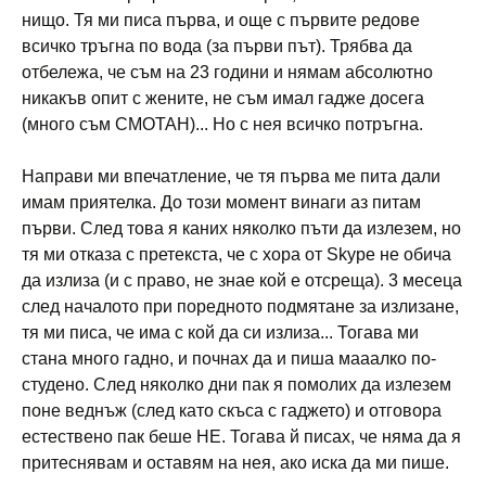
нищо. Тя ми писа първа, и още с първите редове
всичко тръгна по вода (за първи път). Трябва да
отбележа, че съм на 23 години и нямам абсолютно
никакъв опит с жените, не съм имал гадже досега
(много съм СМОТАН)... Но с нея всичко потръгна.
Направи ми впечатление, че тя първа ме пита дали
имам приятелка. До този момент винаги аз питам
първи. След това я каних няколко пъти да излезем, но
тя ми отказа с претекста, че с хора от Skype не обича
да излиза (и с право, не знае кой е отсреща). 3 месеца
след началото при поредното подмятане за излизане,
тя ми писа, че има с кой да си излиза... Тогава ми
стана много гадно, и почнах да и пиша мааалко по-
студено. След няколко дни пак я помолих да излезем
поне веднъж (след като скъса с гаджето) и отговора
естествено пак беше НЕ. Тогава й писах, че няма да я
притеснявам и оставям на нея, ако иска да ми пише.