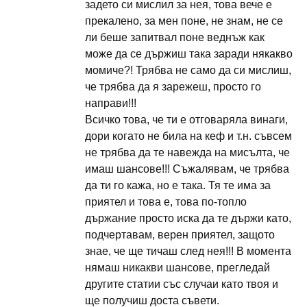
задето си мислил за нея, това вече е
прекалено, за мен поне, не знам, не се
ли беше запитвал поне веднъж как
може да се държиш така заради някакво
момиче?! Трябва не само да си мислиш,
че трябва да я зарежеш, просто го
направи!!!
Всичко това, че ти е отговаряла винаги,
дори когато не била на кеф и т.н. съвсем
не трябва да те навежда на мисълта, че
имаш шансове!!! Съжалявам, че трябва
да ти го кажа, но е така. Тя те има за
приятел и това е, това по-топло
държание просто иска да те държи като,
подчертавам, верен приятел, защото
знае, че ще тичаш след нея!!! В момента
нямаш никакви шансове, прегледай
другите статии със случаи като твоя и
ще получиш доста съвети.