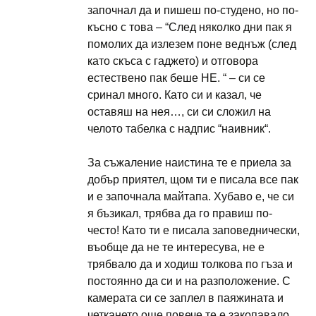
започнал да и пишеш по-студено, но по-
късно с това – “След няколко дни пак я
помолих да излезем поне веднъж (след
като скъса с гаджето) и отговора
естествено пак беше НЕ. “ – си се
сринал много. Като си и казал, че
оставяш на нея…, си си сложил на
челото табелка с надпис “наивник“.
За съжаление наистина те е приела за
добър приятел, щом ти е писала все пак
и е започнала майтапа. Хубаво е, че си
я бъзикал, трябва да го правиш по-
често! Като ти е писала заповеднически,
въобще да не те интересува, не е
трябвало да и ходиш толкова по гъза и
постоянно да си и на разположение. С
камерата си се заплел в паяжината и
четкането още повече те е закопавало