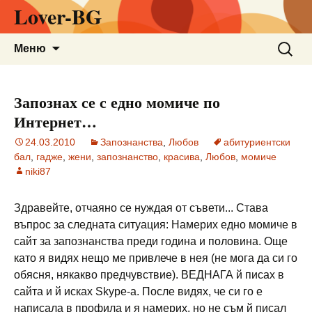
Lover-BG
Към
Търсен
Меню
съдържанието
за:
Запознах се с едно момиче по
Интернет…
24.03.2010
Запознанства
,
Любов
абитуриентски
бал
,
гадже
,
жени
,
запознанство
,
красива
,
Любов
,
момиче
niki87
Здравейте, отчаяно се нуждая от съвети... Става
въпрос за следната ситуация: Намерих едно момиче в
сайт за запознанства преди година и половина. Още
като я видях нещо ме привлече в нея (не мога да си го
обясня, някакво предчувствие). ВЕДНАГА й писах в
сайта и й исках Skype-a. После видях, че си го е
написала в профила и я намерих, но не съм й писал