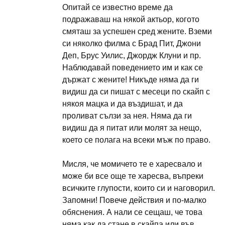
Опитай се известно време да
подражаваш на някой актьор, когото
смяташ за успешен сред жените. Вземи
си няколко филма с Брад Пит, Джони
Деп, Брус Уилис, Джордж Клуни и пр.
Наблюдавай поведението им и как се
държат с жените! Никъде няма да ги
видиш да си пишат с месеци по скайп с
някоя мацка и да въздишат, и да
проливат сълзи за нея. Няма да ги
видиш да я питат или молят за нещо,
което се полага на всеки мъж по право.
Мисля, че момичето те е харесвало и
може би все още те харесва, въпреки
всичките глупости, които си и наговорил.
Запомни! Повече действия и по-малко
обяснения. А нали се сещаш, че това
няма как да стане в скайпа или във