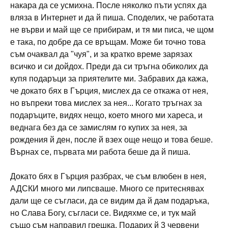
накара да се усмихна. После няколко пъти успях да
вляза в Интернет и да й пиша. Споделих, че работата
не върви и май ще се прибирам, и тя ми писа, че щом
е така, по добре да се връщам. Може би точно това
съм очаквал да "чуя", и за кратко време зарязах
всичко и си дойдох. Преди да си тръгна обиколих да
купя подаръци за приятелите ми. Забравих да кажа,
че докато бях в Гърция, мислех да се откажа от нея,
но въпреки това мислех за нея... Когато тръгнах за
подаръците, видях нещо, което много ми хареса, и
веднага без да се замислям го купих за нея, за
рождения й ден, после й взех още нещо и това беше.
Върнах се, първата ми работа беше да й пиша.
Докато бях в Гърция разбрах, че съм влюбен в нея,
АДСКИ много ми липсваше. Много се притеснявах
дали ще се съгласи, да се видим да й дам подаръка,
но Слава Богу, съгласи се. Видяхме се, и тук май
също съм направил грешка. Подарих й 3 червени