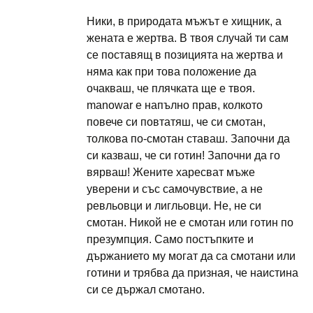
Ники, в природата мъжът е хищник, а
жената е жертва. В твоя случай ти сам
се поставящ в позицията на жертва и
няма как при това положение да
очакваш, че плячката ще е твоя.
manowar е напълно прав, колкото
повече си повтатяш, че си смотан,
толкова по-смотан ставаш. Започни да
си казваш, че си готин! Започни да го
вярваш! Жените харесват мъже
уверени и със самочувствие, а не
ревльовци и лигльовци. Не, не си
смотан. Никой не е смотан или готин по
презумпция. Само постъпките и
държанието му могат да са смотани или
готини и трябва да призная, че наистина
си се държал смотано.