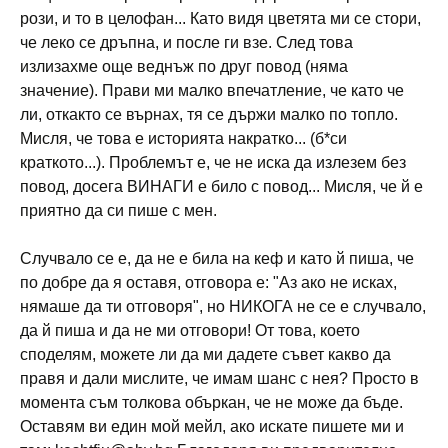
рози, и то в целофан... Като видя цветята ми се стори,
че леко се дръпна, и после ги взе. След това
излизахме още веднъж по друг повод (няма
значение). Прави ми малко впечатление, че като че
ли, откакто се върнах, тя се държи малко по топло.
Мисля, че това е историята накратко... (б*си
краткото...). Проблемът е, че не иска да излезем без
повод, досега ВИНАГИ е било с повод... Мисля, че й е
приятно да си пише с мен.
Случвало се е, да не е била на кеф и като й пиша, че
по добре да я оставя, отговора е: "Аз ако не исках,
нямаше да ти отговоря", но НИКОГА не се е случвало,
да й пиша и да не ми отговори! От това, което
споделям, можете ли да ми дадете съвет какво да
правя и дали мислите, че имам шанс с нея? Просто в
момента съм толкова объркан, че не може да бъде.
Оставям ви един мой мейл, ако искате пишете ми и