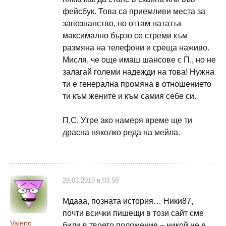
фейсбук. Това са приемливи места за
запознанство, но оттам нататък
максимално бързо се стреми към
размяна на телефони и среща наживо.
Мисля, че още имаш шансове с П., но не
залагай големи надежди на това! Нужна
ти е генерална промяна в отношението
ти към жените и към самия себе си.
П.С. Утре ако намеря време ще ти
драсна няколко реда на мейла.
29.03.2010 в 03:59
Мдааа, позната история… Ники87,
почти всички пишещи в този сайт сме
Valenc
били в твоето положение – никой не е