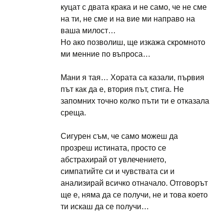
куцат с двата крака и не само, че не сме
на ти, не сме и на вие ми направо на
ваша милост…
Но ако позволиш, ще изкажа скромното
ми менние по въпроса…
Мани я тая… Хората са казали, първия
път как да е, втория път, стига. Не
запомних точно колко пъти ти е отказала
среща.
Сигурен съм, че само можеш да
прозреш истината, просто се
абстрахирай от увлечението,
симпатийте си и чувствата си и
анализирай всичко отначало. Отговорът
ще е, няма да се получи, не и това което
ти искаш да се получи…