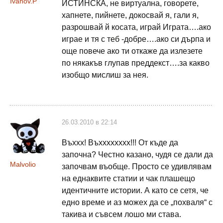
Ivanov.P
ИСТИНСКА, не виртуална, говорете,
хапнете, пийнете, докосвай я, гали я,
разрошвай й косата, играй Играта….ако
играе и тя с теб -добре….ако си дърпа и
още повече ако ти откаже да излезете
по някакъв глупав преддекст….за какво
изобщо мислиш за нея.
26.03.2010 в 22:14
Въххх! Въхххххххх!!! От къде да
започна? Честно казано, чудя се дали да
Malvolio
започвам въобще. Просто се удивлявам
на еднаквите статии и чак плашещо
идентичните истории. А като се сетя, че
едно време и аз можех да се „похваля“ с
такива и съвсем лошо ми става.