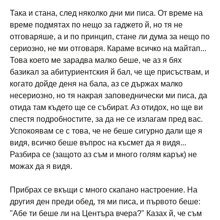
Така и стана, след няколко дни ми писа. От време на
време подмятах по нещо за гаджето й, но тя не
отговаряше, а и по принцип, стане ли дума за нещо по
сериозно, не ми отговаря. Караме всичко на майтап...
Това което ме зарадва малко беше, че аз я бях
базикал за абитуриентския й бал, че ще присъствам, и
когато дойде деня на бала, аз се държах малко
несериозно, но тя накрая заповеднически ми писа, да
отида там където ще се събират. Аз отидох, но ще ви
спестя подробностите, за да не се излагам пред вас.
Успокоявам се с това, че не беше сигурно дали ще я
видя, всичко беше въпрос на късмет да я видя...
Разбира се (защото аз съм и много голям карък) не
можах да я видя.
Прибрах се вкъщи с много скапано настроение. На
другия ден преди обед, тя ми писа, и първото беше:
"Абе ти беше ли на Центъра вчера?" Казах й, че съм