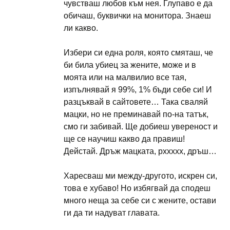
чувстваш любов към нея. Глупаво е да
обичаш, буквички на монитора. Знаеш
ли какво.
Избери си една роля, която смяташ, че
би била убиец за жените, може и в
моята или на малвилио все тая,
изпълнявай я 99%, 1% бъди себе си! И
разцъквай в сайтовете… Така сваляй
мацки, но не преминавай по-на татък,
смо ги забивай. Ще добиеш увереност и
ще се научиш какво да правиш!
Дейстай. Дръж мацката, рххххх, дръш…
Харесваш ми между-другото, искрен си,
това е хубаво! Но избягвай да сподеш
много неща за себе си с жените, остави
ги да ти надуват главата.