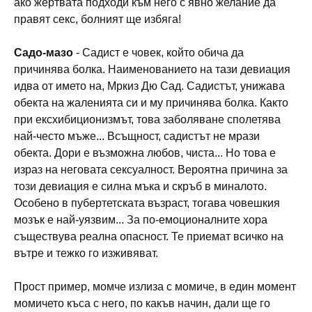
ако жертвата подходи към него с явно желание да
правят секс, болният ще избяга!
Садо-мазо
- Садист е човек, който обича да
причинява болка. Наименованието на тази девиация
идва от името на, Мркиз Дю Сад. Садистът, унижава
обекта на жаленията си и му причинява болка. Както
при ексхибиционизмът, това заболяване сполетява
най-често мъже... Всъщност, садистът не мрази
обекта. Дори е възможна любов, чиста... Но това е
израз на неговата сексуалност. Вероятна причина за
този девиация е силна мъка и скръб в миналото.
Особено в пубертетската възраст, тогава човешкия
мозък е най-уязвим... За по-емоционалните хора
съществува реална опасност. Те приемат всичко на
вътре и тежко го изживяват.
Прост пример, момче излиза с момиче, в един момент
момичето къса с него, по какъв начин, дали ще го