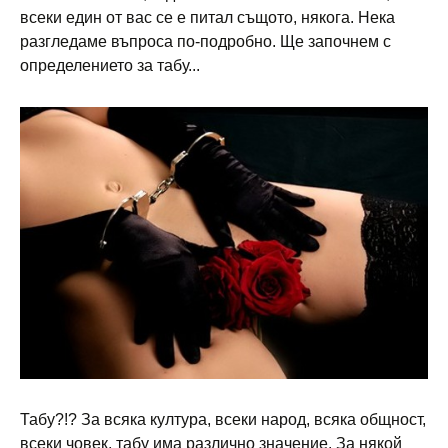
всеки един от вас се е питал същото, някога. Нека
разгледаме въпроса по-подробно. Ще започнем с
определението за табу...
Табу?!? За всяка култура, всеки народ, всяка общност,
всеки човек, табу има различно значение. За някой