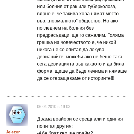
или болния от рак или туберколоза,
вярно е, че такива хора нямат място
във, „нормалното“ общество. Но ако
погледнем на болния без
предрасъдаци, ще го сажалим. Голяма
грешка на човечеството е, че никой
никога не се опитал да лекува
девиацийте, можеби ако не беше така
сега девиацията във каквото и да била
форма, щеше да бъде лечима и нямаше
да се отвращаваме от историите!!!
06.04.2010 в 19:03
Двама воайори се срещнали и единия
попитал другия:
Jelezen
-Абе брат кво ше прайм?