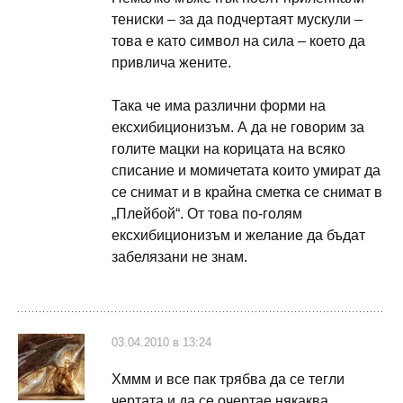
тениски – за да подчертаят мускули –
това е като символ на сила – което да
привлича жените.
Така че има различни форми на
ексхибиционизъм. А да не говорим за
голите мацки на корицата на всяко
списание и момичетата които умират да
се снимат и в крайна сметка се снимат в
„Плейбой“. От това по-голям
ексхибиционизъм и желание да бъдат
забелязани не знам.
03.04.2010 в 13:24
Хммм и все пак трябва да се тегли
чертата и да се очертае някаква