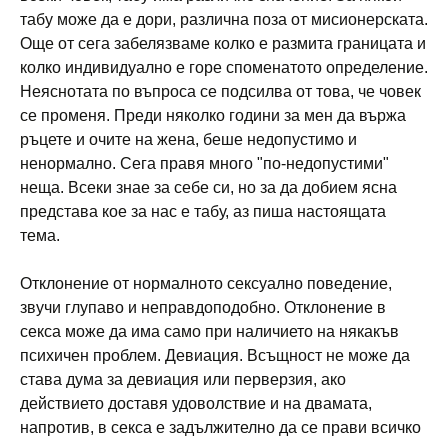
табу може да е дори, различна поза от мисионерската.
Още от сега забелязваме колко е размита границата и
колко индивидуално е горе споменатото определение.
Неяснотата по въпроса се подсилва от това, че човек
се променя. Преди няколко години за мен да вържа
ръцете и очите на жена, беше недопустимо и
ненормално. Сега правя много "по-недопустими"
неща. Всеки знае за себе си, но за да добием ясна
представа кое за нас е табу, аз пиша настоящата
тема.
Отклонение от нормалното сексуално поведение,
звучи глупаво и неправдоподобно. Отклонение в
секса може да има само при наличието на някакъв
психичен проблем. Девиация. Всъщност не може да
става дума за девиация или перверзия, ако
действието доставя удоволствие и на двамата,
напротив, в секса е задължително да се прави всичко