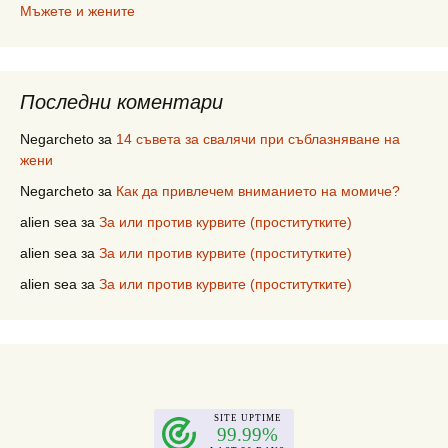
Мъжете и жените
Последни коментари
Negarcheto
за
14 съвета за свалячи при съблазняване на
жени
Negarcheto
за
Как да привлечем вниманието на момиче?
alien sea
за
За или против курвите (проститутките)
alien sea
за
За или против курвите (проститутките)
alien sea
за
За или против курвите (проститутките)