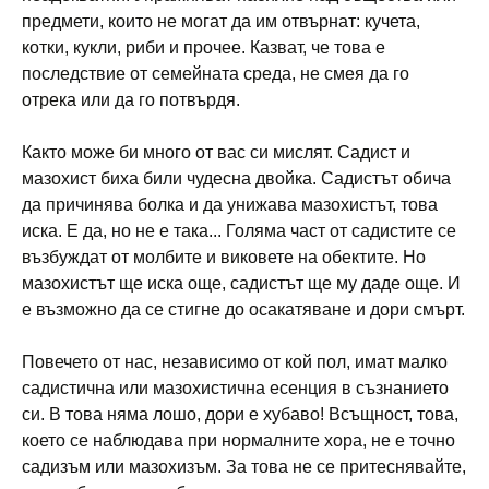
предмети, които не могат да им отвърнат: кучета,
котки, кукли, риби и прочее. Казват, че това е
последствие от семейната среда, не смея да го
отрека или да го потвърдя.
Както може би много от вас си мислят. Садист и
мазохист биха били чудесна двойка. Садистът обича
да причинява болка и да унижава мазохистът, това
иска. Е да, но не е така... Голяма част от садистите се
възбуждат от молбите и виковете на обектите. Но
мазохистът ще иска още, садистът ще му даде още. И
е възможно да се стигне до осакатяване и дори смърт.
Повечето от нас, независимо от кой пол, имат малко
садистична или мазохистична есенция в съзнанието
си. В това няма лошо, дори е хубаво! Всъщност, това,
което се наблюдава при нормалните хора, не е точно
садизъм или мазохизъм. За това не се притеснявайте,