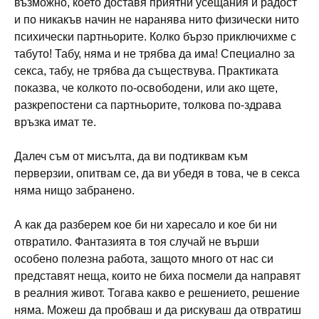
възможно, което доставя приятни усещания и радост
и по никакъв начин не наранява нито физически нито
психически партньорите. Колко бързо приключихме с
табуто! Табу, няма и не трябва да има! Специално за
секса, табу, не трябва да съществува. Практиката
показва, че колкото по-освободени, или ако щете,
разкрепостени са партньорите, толкова по-здрава
връзка имат те.
Далеч съм от мисълта, да ви подтиквам към
перверзии, опитвам се, да ви убедя в това, че в секса
няма нищо забранено.
А как да разберем кое би ни харесало и кое би ни
отвратило. Фантазията в тоя случай не върши
особено полезна работа, защото много от нас си
представят неща, които не биха посмели да направят
в реалния живот. Тогава какво е решението, решение
няма. Можеш да пробваш и да рискуваш да отвратиш