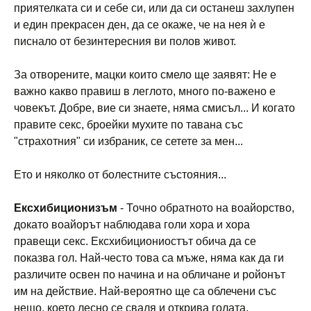
приятелката си и себе си, или да си останеш захлупен
и един прекрасен ден, да се окаже, че на нея ѝ е
писнало от безинтересния ви полов живот.
За отворените, мацки които смело ще заявят: Не е
важно какво правиш в леглото, много по-важено е
човекът. Добре, вие си знаете, няма смисъл... И когато
правите секс, броейки мухите по тавана със
"страхотния" си избраник, се сетете за мен...
Ето и няколко от болестните състояния...
Ексхибиционизъм
- Точно обратното на воайорство,
докато воайорът наблюдава голи хора и хора
правещи секс. Ексхибициониостът обича да се
показва гол. Най-често това са мъже, няма как да ги
различите освен по начина и на обличане и ройонът
им на действие. Най-вероятно ще са облечени със
нещо, което лесно се сваля и открива голата,