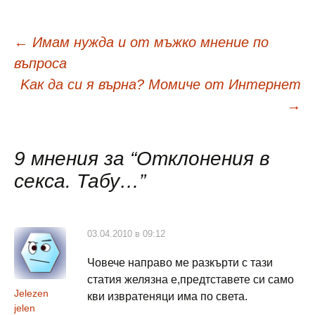
Навигация
←
Имам нужда и от мъжко мнение по
въпроса
в
Kак да си я върна? Момиче от Интернет
→
публикациите
9 мнения за “
Отклонения в
секса. Табу…
”
03.04.2010 в 09:12
Човече направо ме разкърти с тази
статия желязна е,предтставете си само
Jelezen
кви извратеняци има по света.
jelen