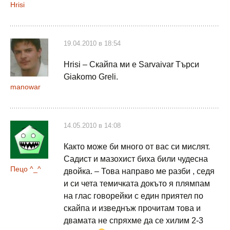
Hrisi
19.04.2010 в 18:54
Hrisi – Скайпа ми е Sarvaivar Търси
Giakomo Greli.
manowar
14.05.2010 в 14:08
Както може би много от вас си мислят.
Садист и мазохист биха били чудесна
Пецо ^_^
двойка. – Това направо ме разби , седя
и си чета темичката докъто я плямпам
на глас говорейки с един приятел по
скайпа и изведнъж прочитам това и
двамата не спряхме да се хилим 2-3