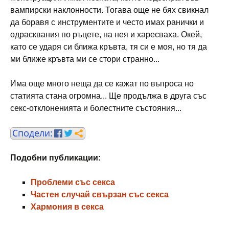
вампирски наклонности. Тогава още не бях свикнал
да боравя с инструментите и често имах ранички и
одрасквания по ръцете, на нея и харесваха. Окей,
като се ударя си ближа кръвта, тя си е моя, но тя да
ми ближе кръвта ми се стори странно...
Има още много неща да се кажат по въпроса но
статията стана огромна... Ще продължа в друга със
секс-отклоненията и болестните състояния...
Подобни публикации:
Проблеми със секса
Частен случай свързан със секса
Хармония в секса