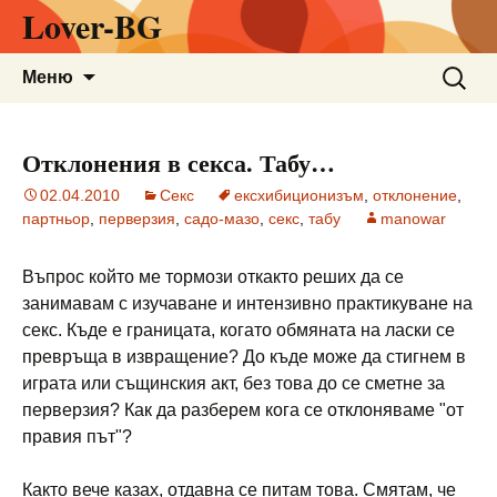
Lover-BG
Към
Търсен
Меню
съдържанието
за:
Отклонения в секса. Табу…
02.04.2010
Секс
ексхибиционизъм
,
отклонение
,
партньор
,
перверзия
,
садо-мазо
,
секс
,
табу
manowar
Въпрос който ме тормози откакто реших да се
занимавам с изучаване и интензивно практикуване на
секс. Къде е границата, когато обмяната на ласки се
превръща в извращение? До къде може да стигнем в
играта или същинския акт, без това до се сметне за
перверзия? Как да разберем кога се отклоняваме "от
правия път"?
Както вече казах, отдавна се питам това. Смятам, че