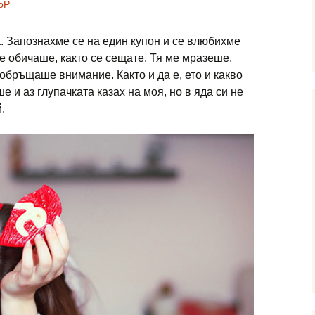
PoP
. Запознахме се на един купон и се влюбихме
е обичаше, както се сещате. Тя ме мразеше,
обръщаше внимание. Както и да е, ето и какво
 и аз глупачката казах на моя, но в яда си не
.