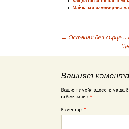
Как да се запозная с мом
Майка ми изневерява н
Навигация
←
Останах без сърце и 
Ще
в
публикациите
Вашият комент
Вашият имейл адрес няма да б
отбелязани с
*
Коментар:
*