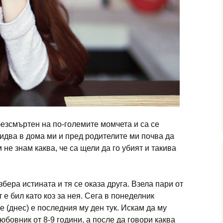
езсмъртен на по-големите момчета и са се
идва в дома ми и пред родителите ми почва да
 не знам каква, че са щели да го убият и такива
збера истината и тя се оказа друга. Взела пари от
 е бил като коз за нея. Сега в понеделник
 (днес) е последния му ден тук. Искам да му
любовник от 8-9 години, а после да говори каква