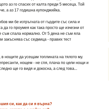
щото аз го спасих от калта преди 5 месеца. Той
е, а аз 17 годишна купонджийка.
юбов ми бе изтръгната от гърдите със сила и
га да го проумея как така просто ще изчезни от
е съм спала нормално. От 5 дена не съм яла
ми закъснява със седмица - правих тест
, в нощите да усещам топлината на тялото му.
пресанти, нощем - не спя, плача по цели нощи и
ледно ще го видя и докосна, а след това...
шия си, как да си я върна?