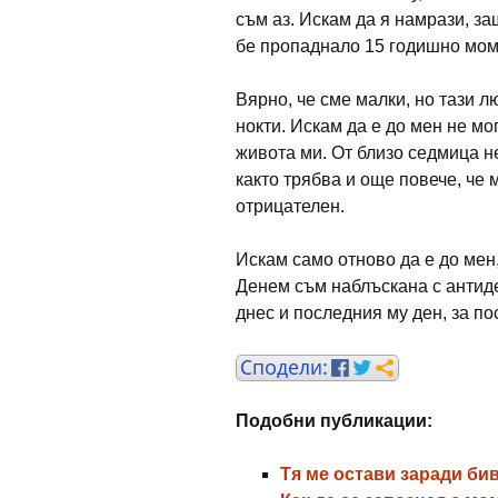
съм аз. Искам да я намрази, за
бе пропаднало 15 годишно момч
Вярно, че сме малки, но тази л
нокти. Искам да е до мен не мо
живота ми. От близо седмица н
както трябва и още повече, че 
отрицателен.
Искам само отново да е до мен
Денем съм наблъскана с антиде
днес и последния му ден, за пос
Подобни публикации:
Тя ме остави заради бив