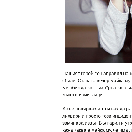
Нашият герой се направил на б
сбили. Същата вечер майка му 
ме обижда, че съм к*рва, че съм
лъжи и измислици.
Аз не повярвах и тръгнах да ра
лихвари и просто този инцидент
заминава извън България и утре
кажа каква е майка му, че има 