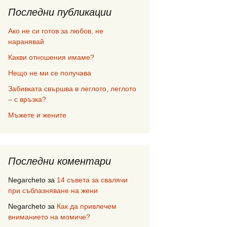
Последни публикации
Ако не си готов за любов, не
наранявай
Какви отношения имаме?
Нещо не ми се получава
Забивката свършва в леглото, леглото
– с връзка?
Мъжете и жените
Последни коментари
Negarcheto
за
14 съвета за свалячи
при съблазняване на жени
Negarcheto
за
Как да привлечем
вниманието на момиче?