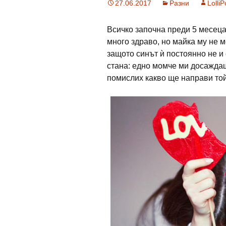
27.06.2017
Разни
Lolli
Всичко започна преди 5 месеца
много здраво, но майка му не м
защото синът ѝ постоянно не и 
стана: едно момче ми досаждаше
помислих какво ще направи той