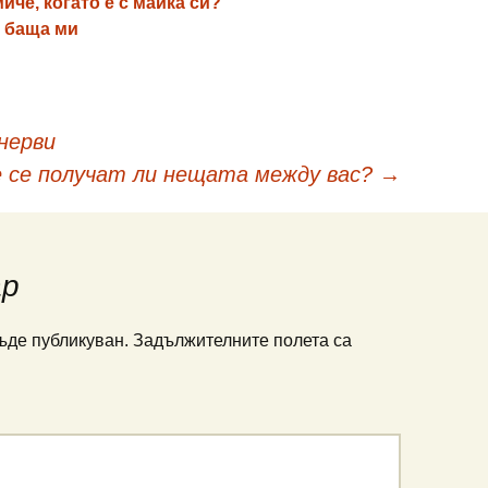
иче, когато е с майка си?
а баща ми
нерви
 се получат ли нещата между вас?
→
ар
ъде публикуван.
Задължителните полета са