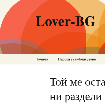
Lover-BG
Към
Начало
Насоки за публикуване
съдържанието
Той ме ос
ни раздели