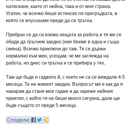
натискане, както от нейна, така и от моя страна.
Усетих, че всичко беше истинско по прегръдката, в
която се впуснахме преди да си тръгна.
Прибрах се да си взема нещата за работа и тя ми се
обади да тръгнем заедно (ние бяхме в една и съща
смяна). Всичко приключи до там. Тя се държи
нормално към мен, усещам, че ме заглежда на
работа, но днес си тръгна и се прибира у тях.
Там ще бъде и гаджето й, с което не са се виждали 4-5
месеца. Те не живеят заедно. Въпросът ми е как да я
накарам да стане мое гадже и да зареже нейния
приятел, с който тя не беше много сигурна, дали ще
бъде същото от преди 5 месеца.