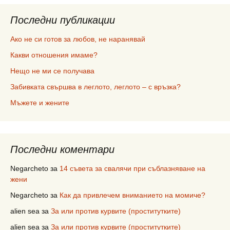
Последни публикации
Ако не си готов за любов, не наранявай
Какви отношения имаме?
Нещо не ми се получава
Забивката свършва в леглото, леглото – с връзка?
Мъжете и жените
Последни коментари
Negarcheto
за
14 съвета за свалячи при съблазняване на
жени
Negarcheto
за
Как да привлечем вниманието на момиче?
alien sea
за
За или против курвите (проститутките)
alien sea
за
За или против курвите (проститутките)