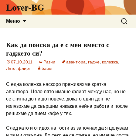
Lover-BG
Към
Търсен
Меню
съдържанието
за:
Как да поиска да е с мен вместо с
гаджето си?
07.10.2011
Разни
авантюра
,
гадже
,
колежка
,
Лято
,
флирт
bauer
С една колежка наскоро преживяхме кратка
авантюра. Цяло лято имаше флирт между нас, но не
се стигна до нищо повече, докато един ден не
излязохме да свършим някаква нейна работа и после
решихме да пием кафе у тях.
След като и отидох на гости аз започнах да я целувам
и тя ми отвърна. До секс не се стигна, но имаше доста