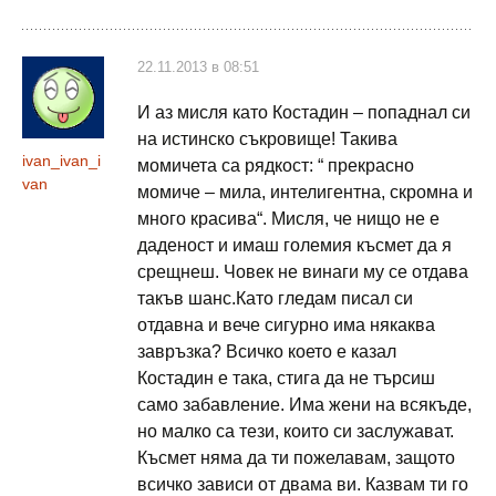
22.11.2013 в 08:51
И аз мисля като Костадин – попаднал си
на истинско съкровище! Такива
ivan_ivan_i
момичета са рядкост: “ прекрасно
van
момиче – мила, интелигентна, скромна и
много красива“. Мисля, че нищо не е
даденост и имаш големия късмет да я
срещнеш. Човек не винаги му се отдава
такъв шанс.Като гледам писал си
отдавна и вече сигурно има някаква
завръзка? Всичко което е казал
Костадин е така, стига да не търсиш
само забавление. Има жени на всякъде,
но малко са тези, които си заслужават.
Късмет няма да ти пожелавам, защото
всичко зависи от двама ви. Казвам ти го