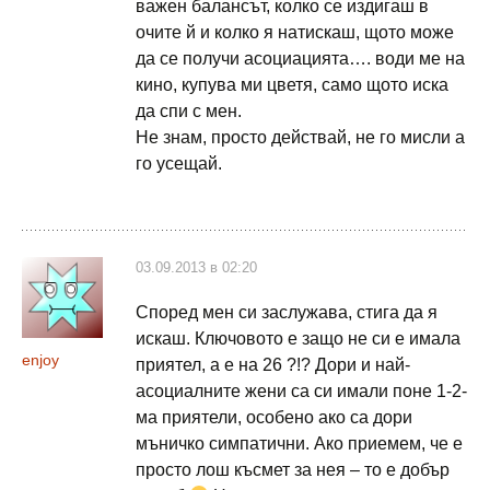
важен балансът, колко се издигаш в
очите й и колко я натискаш, щото може
да се получи асоциацията…. води ме на
кино, купува ми цветя, само щото иска
да спи с мен.
Не знам, просто действай, не го мисли а
го усещай.
03.09.2013 в 02:20
Според мен си заслужава, стига да я
искаш. Ключовото е защо не си е имала
enjoy
приятел, а е на 26 ?!? Дори и най-
асоциалните жени са си имали поне 1-2-
ма приятели, особено ако са дори
мъничко симпатични. Ако приемем, че е
просто лош късмет за нея – то е добър