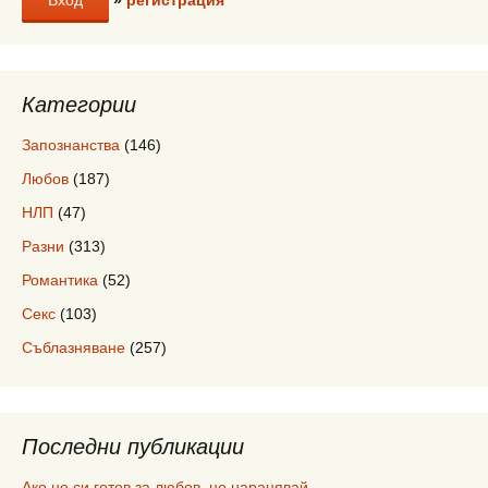
Категории
Запознанства
(146)
Любов
(187)
НЛП
(47)
Разни
(313)
Романтика
(52)
Секс
(103)
Съблазняване
(257)
Последни публикации
Ако не си готов за любов, не наранявай