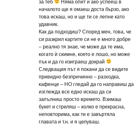
за теб
Няма опит и ако успееш в
началото ще я омаеш доста бързо, ако
това искаш, но и ще ти се лепне като
удавник.
Как да подходиш? Според мен, това, че
си разкрил картите си не е много добре
– реално тя знае, че може да те има,
когато ѝ скимне, което е лошо, но може
пък и да го изиграеш докрай
Следващия път я покани да се видите
привидно безпричинно – разходка,
кафенце – НО гледай да го направиш да
изглежда все едно искаш да си
запълниш просто времето. Взимаш
букет и стреляш – колко е прекрасна,
неповторима, как ти е завъртяла
главата и т.н. и я целуваш.