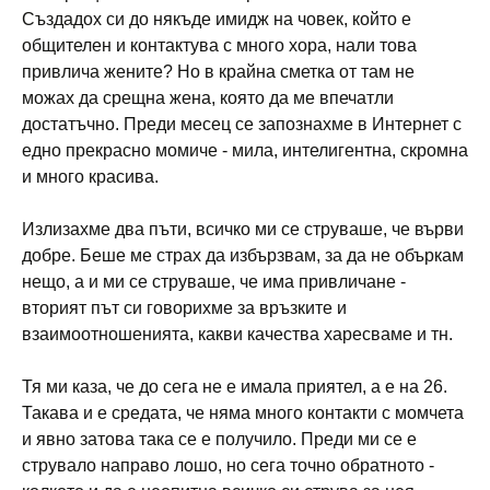
Създадох си до някъде имидж на човек, който е
общителен и контактува с много хора, нали това
привлича жените? Но в крайна сметка от там не
можах да срещна жена, която да ме впечатли
достатъчно. Преди месец се запознахме в Интернет с
едно прекрасно момиче - мила, интелигентна, скромна
и много красива.
Излизахме два пъти, всичко ми се струваше, че върви
добре. Беше ме страх да избързвам, за да не объркам
нещо, а и ми се струваше, че има привличане -
вторият път си говорихме за връзките и
взаимоотношенията, какви качества харесваме и тн.
Тя ми каза, че до сега не е имала приятел, а е на 26.
Такава и е средата, че няма много контакти с момчета
и явно затова така се е получило. Преди ми се е
струвало направо лошо, но сега точно обратното -