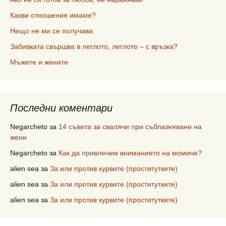
Какви отношения имаме?
Нещо не ми се получава
Забивката свършва в леглото, леглото – с връзка?
Мъжете и жените
Последни коментари
Negarcheto
за
14 съвета за свалячи при съблазняване на
жени
Negarcheto
за
Как да привлечем вниманието на момиче?
alien sea
за
За или против курвите (проститутките)
alien sea
за
За или против курвите (проститутките)
alien sea
за
За или против курвите (проститутките)