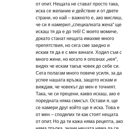
от опит. Нещата не стават просто така,
иска се желание и действие и от двете
страни, но най – важното е, ако мислиш,
че си я намерил „специалната жена“ ще
искаш тя да е до теб! С моето момиче,
докато станат нещата имахме много
препятствия, но сега сме заедно и
искам тя да е с мен винаги. Ходил съм с
много жени, но когато я опознах „нея“,
видях че искам такъв човек до себе си.
Сега полагам много повече усиля, за да
успее нашата връзка, защото искам и
виждам, че човекът до мен е точният.
Така, че си прецени, какво искаш, ако е
поредната няма смисъл. Остави я, ще
се намери друг който ще я иска. Това е
от мен – споделих ти как стоят нещата
от опит. Но да ти кажа няма рецепта, ако
няма тръпка, значи нещата няма да се