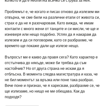
колкото и да е неопитна всичко си струва за нея.
Проблемът е, че когато и писах отново да излезем ми
отвърна, че сме били на различни етапи от живота си,
страх е да не я разочаровам. Като вижда, че имам
контакти с много жени от танците и си мисли, че ще и
изневеря или нещо подобно. Успях да я накарам да
излезем и да си поговорим, като се разбрахме, че
времето ще покаже дали ще излезе нещо.
Въпросът ми е какво да правя сега? Като характер е
отстъпчива до някъде, може би трябва да съм
настойчив? Но от друга страна не искам да я
отблъсна. В момента следва магистратура и каза, че
не бил моментът за връзка или поне така разбрах.
Вече поне и признах, че я харесвам, разбрахме се, че
ще излизаме, но нищо не ми обещава. Как да
подходя?