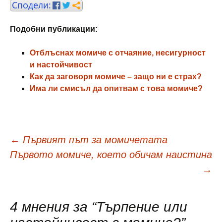
Подобни публикации:
Отблъснах момиче с отчаяние, несигурност
и настойчивост
Как да заговоря момиче – защо ни е страх?
Има ли смисъл да опитвам с това момиче?
Навигация
←
Първият път за момичетата
Първото момиче, което обичам наистина
в
→
публикациите
4 мнения за “
Търпение или