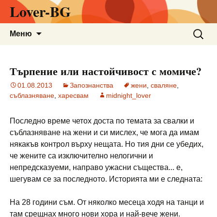
Lover-BG
Към
Търсен
Меню
съдържанието
за:
Търпение или настойчивост с момиче?
01.08.2013
Запознанства
жени
,
сваляне
,
съблазняване
,
харесвам
midnight_lover
Последно време четох доста по темата за свалки и
съблазняване на жени и си мислех, че мога да имам
някакъв контрол върху нещата. Но тия дни се убедих,
че жените са изключително нелогични и
непредсказуеми, направо ужасни същества... е,
шегувам се за последното. Историята ми е следната:
На 28 години съм. От няколко месеца ходя на танци и
там срещнах много нови хора и най-вече жени.