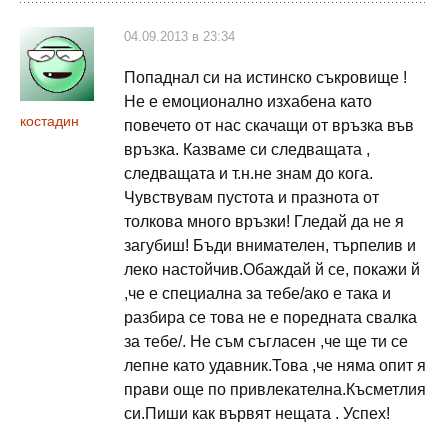
04.09.2013 в 23:34
Попаднал си на истинско съкровище !
Не е емоционално изхабена като
костадин
повечето от нас скачащи от връзка във
връзка. Казваме си следващата ,
следващата и т.н.не знам до кога.
Чувствувам пустота и празнота от
толкова много връзки! Гледай да не я
загубиш! Бъди внимателен, търпелив и
леко настойчив.Обаждай й се, покажи й
,че е специална за тебе/ако е така и
разбира се това не е поредната свалка
за тебе/. Не съм съгласен ,че ще ти се
лепне като удавник.Това ,че няма опит я
прави още по привлекателна.Късметлия
си.Пиши как вървят нещата . Успех!