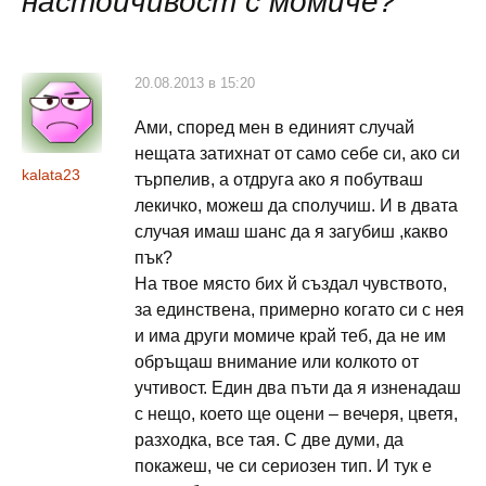
настойчивост с момиче?
”
20.08.2013 в 15:20
Ами, според мен в единият случай
нещата затихнат от само себе си, ако си
kalata23
търпелив, а отдруга ако я побутваш
лекичко, можеш да сполучиш. И в двата
случая имаш шанс да я загубиш ,какво
пък?
На твое място бих й създал чувството,
за единствена, примерно когато си с нея
и има други момиче край теб, да не им
обръщаш внимание или колкото от
учтивост. Един два пъти да я изненадаш
с нещо, което ще оцени – вечеря, цветя,
разходка, все тая. С две думи, да
покажеш, че си сериозен тип. И тук е