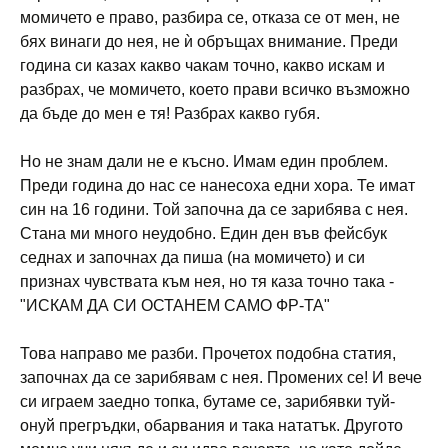
момичето е право, разбира се, отказа се от мен, не
бях винаги до нея, не ѝ обръщах внимание. Преди
година си казах какво чакам точно, какво искам и
разбрах, че момичето, което прави всичко възможно
да бъде до мен е тя! Разбрах какво губя.
Но не знам дали не е късно. Имам един проблем.
Преди година до нас се нанесоха едни хора. Те имат
син на 16 години. Той започна да се зарибява с нея.
Стана ми много неудобно. Един ден във фейсбук
седнах и започнах да пиша (на момичето) и си
признах чувствата към нея, но тя каза точно така -
"ИСКАМ ДА СИ ОСТАНЕМ САМО ФР-ТА"
Това направо ме разби. Прочетох подобна статия,
започнах да се зарибявам с нея. Промених се! И вече
си играем заедно топка, бутаме се, зарибявки туй-
онуй прегръдки, обарвания и така нататък. Другото