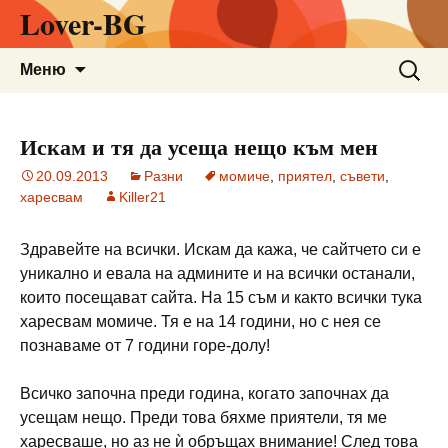
Lover-BG
Към
Търсен
Меню
съдържанието
за:
Искам и тя да усеща нещо към мен
20.09.2013
Разни
момиче
,
приятел
,
съвети
,
харесвам
Killer21
Здравейте на всички. Искам да кажа, че сайтчето си е
уникално и евала на админите и на всички останали,
които посещават сайта. На 15 съм и както всички тука
харесвам момиче. Тя е на 14 години, но с нея се
познаваме от 7 години горе-долу!
Всичко започна преди година, когато започнах да
усещам нещо. Преди това бяхме приятели, тя ме
харесваше, но аз не ѝ обръщах внимание! След това