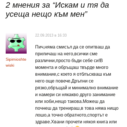
публикациите
2 мнения за “
Искам и тя да
усеща нещо към мен
”
22.09.2013 в 16:33
Пич,няма смисъл да се опитваш да
приличаш на него,всички сме
Sipimioshte
различни,просто бъди себе си!В
wiski
момента и обръщаш твърде много
внимание,с което я отблъскваш към
него още повече.Дръпни се
рязко,обръщай и минимално внимание
и намери си някакво друго занимание
или хоби,нещо такова.Можеш да
почнеш да тренираш,в това няма нищо
лошо,а точно обратното,спортът е
здраве.Хвани прочети някоя книга или