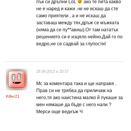
пък си дръпни LoL
ако те пита какво
не е наред и кажи ,че не искаш да сте
само приятели , а и не искаш да
заставаш между тях,дръж се мъжката
(няма да се пу**авиш).От там нататък
решението си е изцяло нейно.Дай го по
ведро,не се садвай за глупости!
28.09.2013 в 20:57
Mс за коментара така и ще направя .
Прав си не трябва да приличам на
Killer21
него,тя ако наистина малко й пукаше за
мен нямаше да бъде с него нали ?
Мерси още веднъж Ч