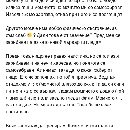
момче учи някъде и си идва вечерта, но като дойде
излиза вън и момичето на мечтите ми се самозабравя.
Изведнъж ме зарязва, отива при него и се прегръщат.
Другото момче има добро физическо състояние, аз
съм слаб
? Дали това е от значение? Пред мен се
зарибяват, а аз като някой дървар ги гледам.
Преди това нищо не правех наистина, но сега и аз я
зарибявам и на нея и харесва, но понякога се
самозабравя. Аз нямах, така да го кажа, хабер от
нищо. Ето че започнах, но той я привлича. Веднъж
отидохме у тях (момчето) влязох до кухнята да си сипя
питие и като се върнах, гледам момичето е дошло (той
я викнал) и легнали заедно гледат филм. Момчето я...
както и да е. Не можах да заспя. Това беще вече
прекалено.
Вече започнах да тренирам. Кажете някои съвети