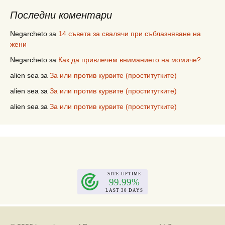
Последни коментари
Negarcheto
за
14 съвета за свалячи при съблазняване на
жени
Negarcheto
за
Как да привлечем вниманието на момиче?
alien sea
за
За или против курвите (проститутките)
alien sea
за
За или против курвите (проститутките)
alien sea
за
За или против курвите (проститутките)