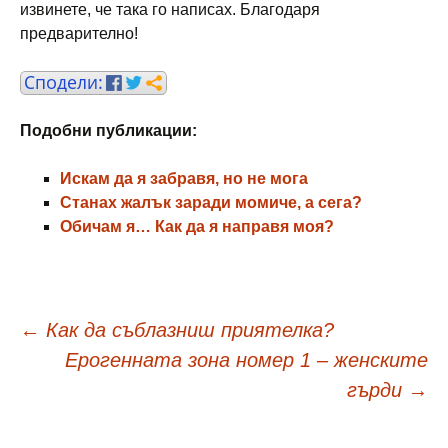
извинете, че така го написах. Благодаря
предварително!
Подобни публикации:
Искам да я забравя, но не мога
Станах жалък заради момиче, а сега?
Обичам я… Как да я направя моя?
Навигация
←
Как да съблазниш приятелка?
Ерогенната зона номер 1 – женските
в
гърди
→