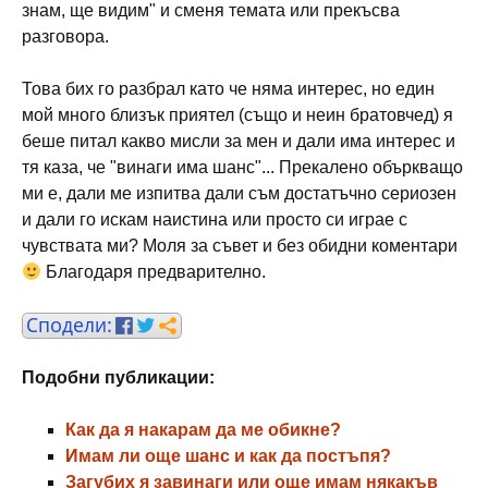
знам, ще видим" и сменя темата или прекъсва
разговора.
Това бих го разбрал като че няма интерес, но един
мой много близък приятел (също и неин братовчед) я
беше питал какво мисли за мен и дали има интерес и
тя каза, че "винаги има шанс"... Прекалено объркващо
ми е, дали ме изпитва дали съм достатъчно сериозен
и дали го искам наистина или просто си играе с
чувствата ми? Моля за съвет и без обидни коментари
Благодаря предварително.
Подобни публикации:
Как да я накарам да ме обикне?
Имам ли още шанс и как да постъпя?
Загубих я завинаги или още имам някакъв