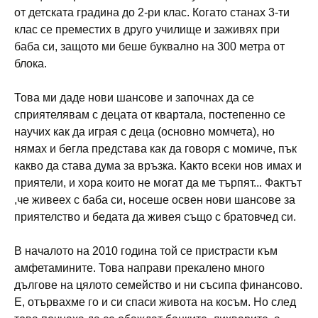
от детската градина до 2-ри клас. Когато станах 3-ти
клас се преместих в друго училище и заживях при
баба си, защото ми беше буквално на 300 метра от
блока.
Това ми даде нови шансове и започнах да се
сприятелявам с децата от квартала, постепенно се
научих как да играя с деца (основно момчета), но
нямах и бегла представа как да говоря с момиче, пък
какво да става дума за връзка. Както всеки нов имах и
приятели, и хора които не могат да ме търпят... Фактът
,че живеех с баба си, носеше освен нови шансове за
приятелство и бедата да живея също с братовчед си.
В началото на 2010 година той се пристрасти към
амфетамините. Това направи прекалено много
дългове на цялото семейство и ни съсипа финансово.
Е, отървахме го и си спаси живота на косъм. Но след