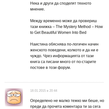
Нека и други да споделят тяхното
мнение.
Между временно може да провериш
тази книжка – The Mystery Method – How
to Get Beautiful Women Into Bed
Наистина обяснява по-логичен начин
женското поведени, колкото и да ни е
чуждо. Чрез информацията от тази
книга са писани много от по-старите
постове в този форум.
18.01.2015 в 20:44
Определено не малко тежко ми беше, но
преди да прочета коментара ти за сега