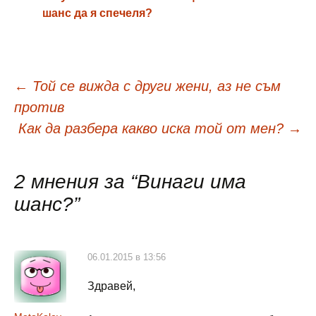
шанс да я спечеля?
Навигация
←
Той се вижда с други жени, аз не съм
против
в
Как да разбера какво иска той от мен?
→
публикациите
2 мнения за “
Винаги има
шанс?
”
06.01.2015 в 13:56
Здравей,