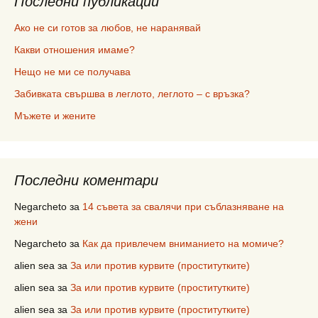
Последни публикации
Ако не си готов за любов, не наранявай
Какви отношения имаме?
Нещо не ми се получава
Забивката свършва в леглото, леглото – с връзка?
Мъжете и жените
Последни коментари
Negarcheto
за
14 съвета за свалячи при съблазняване на
жени
Negarcheto
за
Как да привлечем вниманието на момиче?
alien sea
за
За или против курвите (проститутките)
alien sea
за
За или против курвите (проститутките)
alien sea
за
За или против курвите (проститутките)