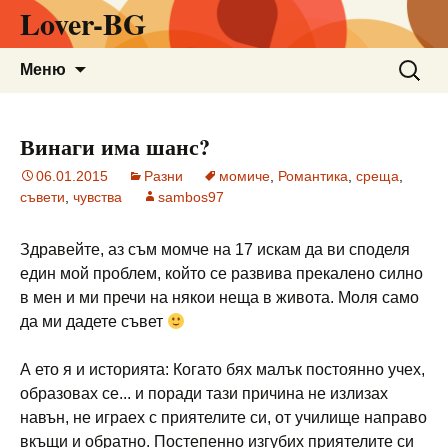
Lover-BG
Към
Търсен
Меню
съдържанието
за:
Винаги има шанс?
06.01.2015
Разни
момиче
,
Романтика
,
среща
,
съвети
,
чувства
sambos97
Здравейте, аз съм момче на 17 искам да ви споделя
един мой проблем, който се развива прекалено силно
в мен и ми пречи на някои неща в живота. Моля само
да ми дадете съвет
А ето я и историята: Когато бях малък постоянно учех,
образовах се... и поради тази причина не излизах
навън, не играех с приятелите си, от училище направо
вкъщи и обратно. Постепенно изгубих приятелите си