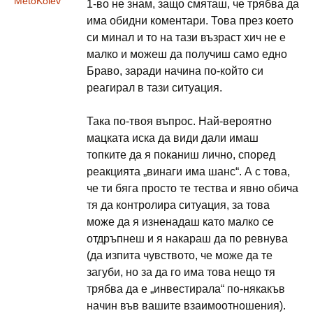
MetoKolev
1-во не знам, защо смяташ, че трябва да
има обидни коментари. Това през което
си минал и то на тази възраст хич не е
малко и можеш да получиш само едно
Браво, заради начина по-който си
реагирал в тази ситуация.
Така по-твоя въпрос. Най-вероятно
мацката иска да види дали имаш
топките да я поканиш лично, според
реакцията „винаги има шанс“. А с това,
че ти бяга просто те тества и явно обича
тя да контролира ситуация, за това
може да я изненадаш като малко се
отдръпнеш и я накараш да по ревнува
(да изпита чувството, че може да те
загуби, но за да го има това нещо тя
трябва да е „инвестирала“ по-някакъв
начин във вашите взаимоотношения).