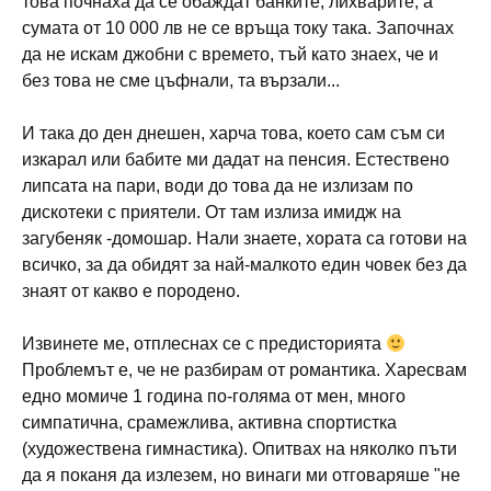
това почнаха да се обаждат банките, лихварите, а
сумата от 10 000 лв не се връща току така. Започнах
да не искам джобни с времето, тъй като знаех, че и
без това не сме цъфнали, та вързали...
И така до ден днешен, харча това, което сам съм си
изкарал или бабите ми дадат на пенсия. Естествено
липсата на пари, води до това да не излизам по
дискотеки с приятели. От там излиза имидж на
загубеняк -домошар. Нали знаете, хората са готови на
всичко, за да обидят за най-малкото един човек без да
знаят от какво е породено.
Извинете ме, отплеснах се с предисторията
Проблемът е, че не разбирам от романтика. Харесвам
едно момиче 1 година по-голяма от мен, много
симпатична, срамежлива, активна спортистка
(художествена гимнастика). Опитвах на няколко пъти
да я поканя да излезем, но винаги ми отговаряше "не