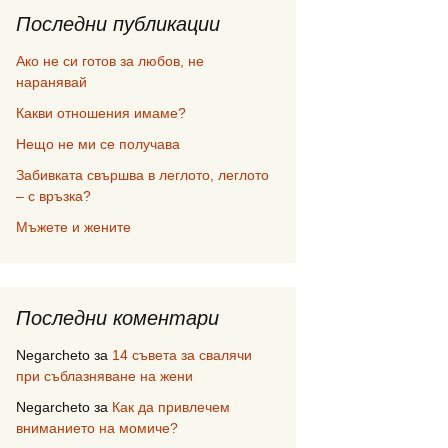
Последни публикации
Ако не си готов за любов, не
наранявай
Какви отношения имаме?
Нещо не ми се получава
Забивката свършва в леглото, леглото
– с връзка?
Мъжете и жените
Последни коментари
Negarcheto
за
14 съвета за свалячи
при съблазняване на жени
Negarcheto
за
Как да привлечем
вниманието на момиче?