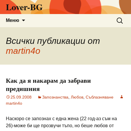
Lover-BG
Към
Търсен
Меню
съдържанието
за:
Всички публикации от
martin4o
Как да я накарам да забрави
предишния
25.09.2008
Запознанства
,
Любов
,
Съблазняване
martin4o
Наскоро се запознах с една жена (22 год-аз съм на
26)-може би ще прозвучи тъпо, но беше любов от