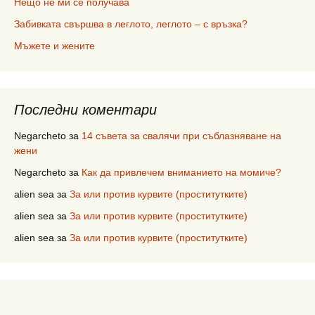
Нещо не ми се получава
Забивката свършва в леглото, леглото – с връзка?
Мъжете и жените
Последни коментари
Negarcheto
за
14 съвета за свалячи при съблазняване на
жени
Negarcheto
за
Как да привлечем вниманието на момиче?
alien sea
за
За или против курвите (проститутките)
alien sea
за
За или против курвите (проститутките)
alien sea
за
За или против курвите (проститутките)