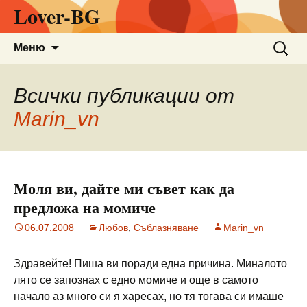
Lover-BG
Към
Търсен
Меню
съдържанието
за:
Всички публикации от
Marin_vn
Моля ви, дайте ми съвет как да
предложа на момиче
06.07.2008
Любов
,
Съблазняване
Marin_vn
Здравейте! Пиша ви поради една причина. Миналото
лято се запознах с едно момиче и още в самото
начало аз много си я харесах, но тя тогава си имаше