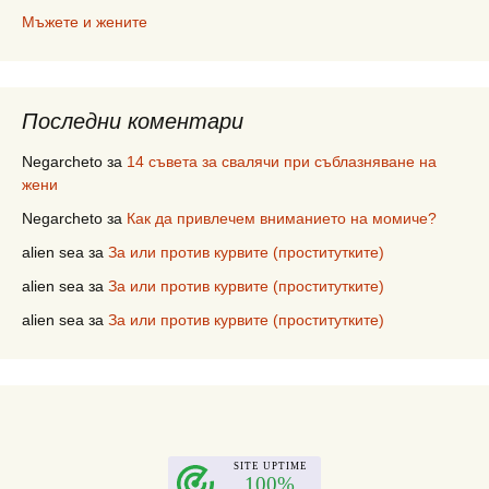
Мъжете и жените
Последни коментари
Negarcheto
за
14 съвета за свалячи при съблазняване на
жени
Negarcheto
за
Как да привлечем вниманието на момиче?
alien sea
за
За или против курвите (проститутките)
alien sea
за
За или против курвите (проститутките)
alien sea
за
За или против курвите (проститутките)