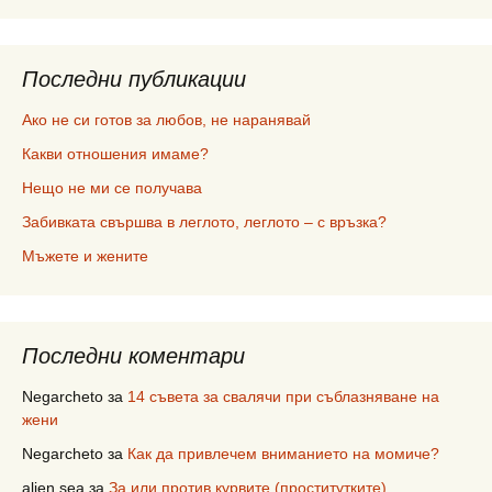
Последни публикации
Ако не си готов за любов, не наранявай
Какви отношения имаме?
Нещо не ми се получава
Забивката свършва в леглото, леглото – с връзка?
Мъжете и жените
Последни коментари
Negarcheto
за
14 съвета за свалячи при съблазняване на
жени
Negarcheto
за
Как да привлечем вниманието на момиче?
alien sea
за
За или против курвите (проститутките)