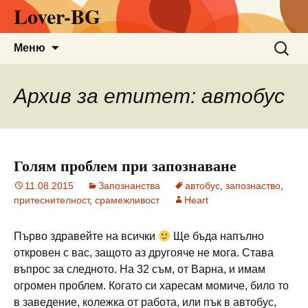
Lover-BG
Към
Търсен
Меню
съдържанието
за:
Архив за етитет: автобус
Голям проблем при запознаване
11.08.2015
Запознанства
автобус
,
запознаство
,
притеснителност
,
срамежливост
Heart
Първо здравейте на всички
Ще бъда напълно
откровен с вас, защото аз другояче не мога. Става
въпрос за следното. На 32 съм, от Варна, и имам
огромен проблем. Когато си харесам момиче, било то
в заведение, колежка от работа, или пък в автобус,