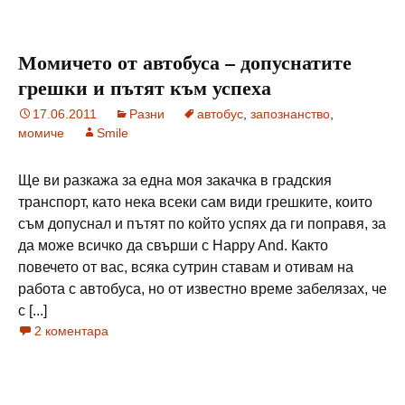
Момичето от автобуса – допуснатите
грешки и пътят към успеха
17.06.2011
Разни
автобус
,
запознанство
,
момиче
Smile
Ще ви разкажа за една моя закачка в градския
транспорт, като нека всеки сам види грешките, които
съм допуснал и пътят по който успях да ги поправя, за
да може всичко да свърши с Happy And. Както
повечето от вас, всяка сутрин ставам и отивам на
работа с автобуса, но от известно време забелязах, че
с [...]
2 коментара