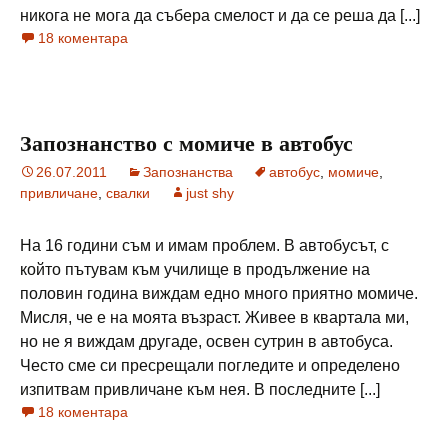
никога не мога да събера смелост и да се реша да [...]
18 коментара
Запознанство с момиче в автобус
26.07.2011
Запознанства
автобус
,
момиче
,
привличане
,
свалки
just shy
На 16 години съм и имам проблем. В автобусът, с
който пътувам към училище в продължение на
половин година виждам едно много приятно момиче.
Мисля, че е на моята възраст. Живее в квартала ми,
но не я виждам другаде, освен сутрин в автобуса.
Често сме си пресрещали погледите и определено
изпитвам привличане към нея. В последните [...]
18 коментара