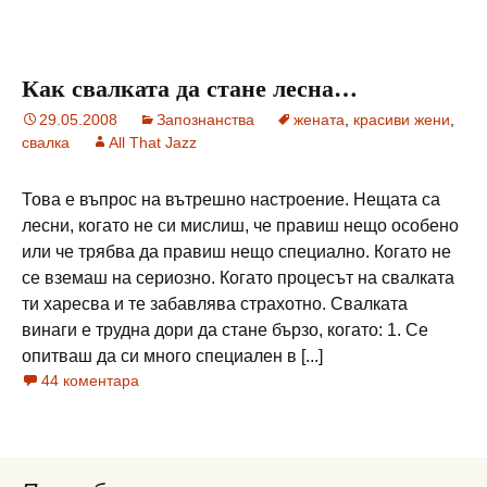
Как свалката да стане лесна…
29.05.2008
Запознанства
жената
,
красиви жени
,
свалка
All That Jazz
Това е въпрос на вътрешно настроение. Нещата са
лесни, когато не си мислиш, че правиш нещо особено
или че трябва да правиш нещо специално. Когато не
се вземаш на сериозно. Когато процесът на свалката
ти харесва и те забавлява страхотно. Свалката
винаги е трудна дори да стане бързо, когато: 1. Се
опитваш да си много специален в [...]
44 коментара