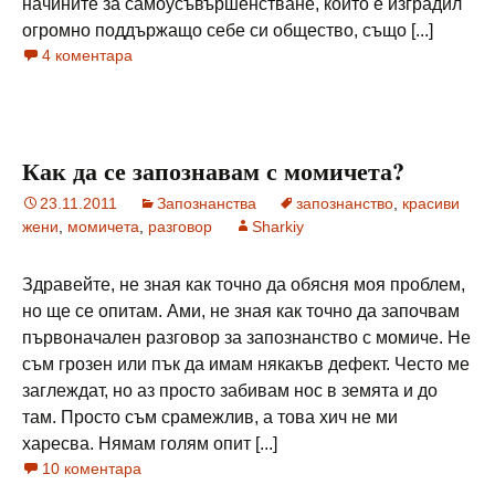
начините за самоусъвършенстване, който е изградил
огромно поддържащо себе си общество, също [...]
4 коментара
Как да се запознавам с момичета?
23.11.2011
Запознанства
запознанство
,
красиви
жени
,
момичета
,
разговор
Sharkiy
Здравейте, не зная как точно да обясня моя проблем,
но ще се опитам. Ами, не зная как точно да започвам
първоначален разговор за запознанство с момиче. Не
съм грозен или пък да имам някакъв дефект. Често ме
заглеждат, но аз просто забивам нос в земята и до
там. Просто съм срамежлив, а това хич не ми
харесва. Нямам голям опит [...]
10 коментара