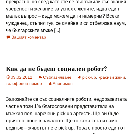
прекрасно, но след като сте се въоръжили със знания,
увереност и желание за успех с жените, идва един
малък въпрос – къде можем да ги намерим? Всеки
чужденец, стъпил тук, се смайва и си отбелязва наум,
че българските мъже [...]
Вашият коментар
Как да не бъдеш социален робот?
09.02.2012
Съблазняване
pick-up
,
красиви жени
,
телефонен номер
Анонимен
Запознайте се със социалните роботи, недоразвитата
част на този 1% благословени представители на
мъжкия пол, наречени pick up артисти. Ще ви бъде
приятно, поне в началото. Ще го кажа сега и само
веднъж – животът не е pick up. Това е просто един от