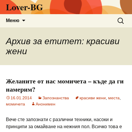
Lover-BG
Към
Търсен
Меню
съдържанието
за:
Архив за етитет: красиви
жени
Желаните от нас момичета – къде да ги
намерим?
16.01.2014
Запознанства
красиви жени
,
места
,
момичета
Анонимен
Вече сте запознати с различни техники, насоки и
принципи за омайване на нежния пол. Всичко това е