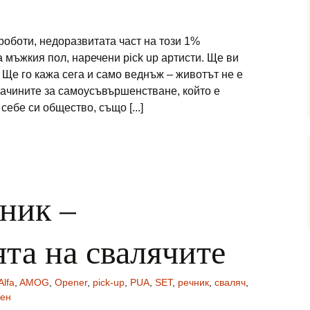
роботи, недоразвитата част на този 1%
 мъжкия пол, наречени pick up артисти. Ще ви
 Ще го кажа сега и само веднъж – животът не е
 начините за самоусъвършенстване, който е
ебе си общество, също [...]
чник –
та на свалячите
Alfa
,
AMOG
,
Opener
,
pick-up
,
PUA
,
SET
,
речник
,
сваляч
,
ен