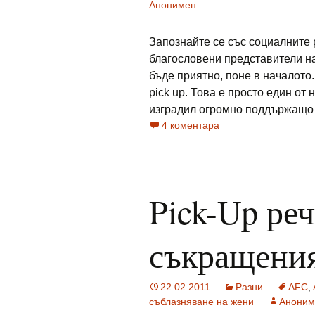
Анонимен
Запознайте се със социалните 
благословени представители на
бъде приятно, поне в началото.
pick up. Това е просто един от
изградил огромно поддържащо с
4 коментара
Pick-Up ре
съкращения
22.02.2011
Разни
AFC
,
съблазняване на жени
Аноним