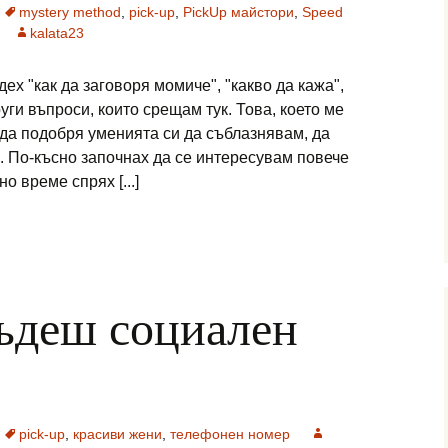
mystery method
,
pick-up
,
PickUp майстори
,
Speed
kalata23
дех "как да заговоря момиче", "какво да кажа",
руги въпроси, които срещам тук. Това, което ме
да подобря уменията си да съблазнявам, да
. По-късно започнах да се интересувам повече
о време спрях [...]
бъдеш социален
pick-up
,
красиви жени
,
телефонен номер