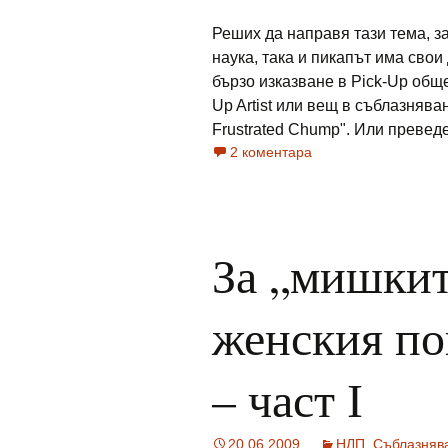
Реших да направя тази тема, за
наука, така и пикапът има свои
бързо изказване в Pick-Up обще
Up Artist или вещ в съблазнява
Frustrated Chump". Или преведе
2 коментара
За „мишкит
женския по
– част І
20.06.2009
НЛП
,
Съблазняв