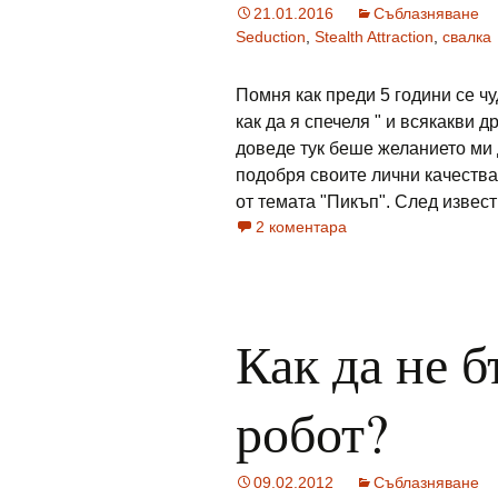
21.01.2016
Съблазняване
Seduction
,
Stealth Attraction
,
свалка
Помня как преди 5 години се чу
как да я спечеля " и всякакви д
доведе тук беше желанието ми 
подобря своите лични качества
от темата "Пикъп". След известн
2 коментара
Как да не 
робот?
09.02.2012
Съблазняване