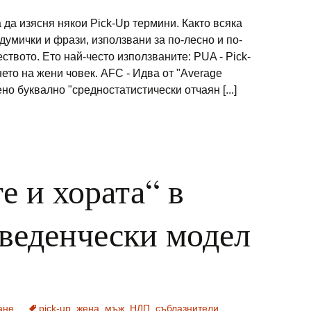
 да изясня някои Pick-Up термини. Както всяка
 думички и фрази, използвани за по-лесно и по-
ството. Ето най-често използваните: PUA - Pick-
нето на жени човек. AFC - Идва от "Avеrage
но буквално "средностатистически отчаян [...]
е и хората“ в
веденчески модел
ане
pick-up
,
жена
,
мъж
,
НЛП
,
съблазнители
,