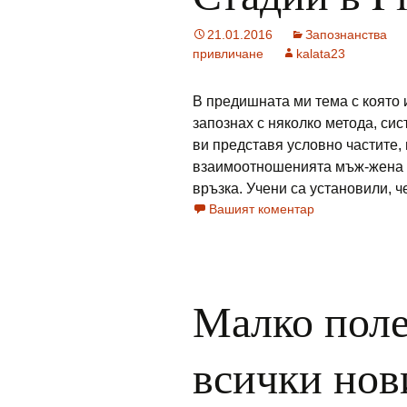
21.01.2016
Запознанства
привличане
kalata23
В предишната ми тема с която 
запознах с няколко метода, сист
ви представя условно частите,
взаимоотношенията мъж-жена о
връзка. Учени са установили, че
Вашият коментар
Малко поле
всички нов