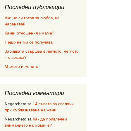
Последни публикации
Ако не си готов за любов, не
наранявай
Какви отношения имаме?
Нещо не ми се получава
Забивката свършва в леглото, леглото
– с връзка?
Мъжете и жените
Последни коментари
Negarcheto
за
14 съвета за свалячи
при съблазняване на жени
Negarcheto
за
Как да привлечем
вниманието на момиче?