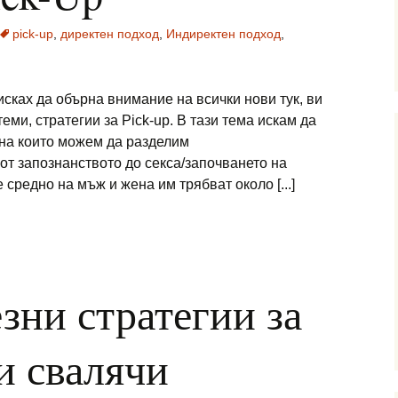
pick-up
,
директен подход
,
Индиректен подход
,
исках да обърна внимание на всички нови тук, ви
еми, стратегии за Pick-up. В тази тема искам да
 на които можем да разделим
т запознанството до секса/започването на
 средно на мъж и жена им трябват около [...]
зни стратегии за
и свалячи