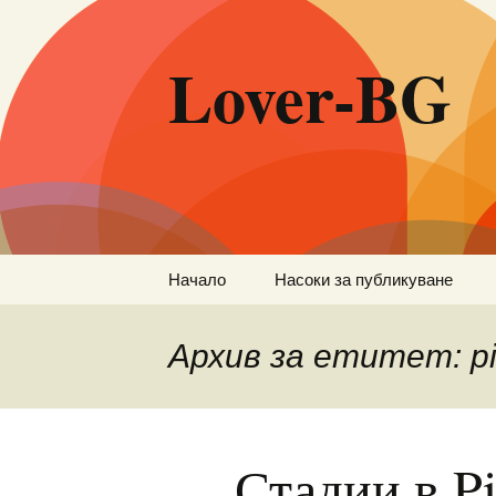
Lover-BG
Към
Начало
Насоки за публикуване
съдържанието
Архив за етитет: pi
Стадии в P