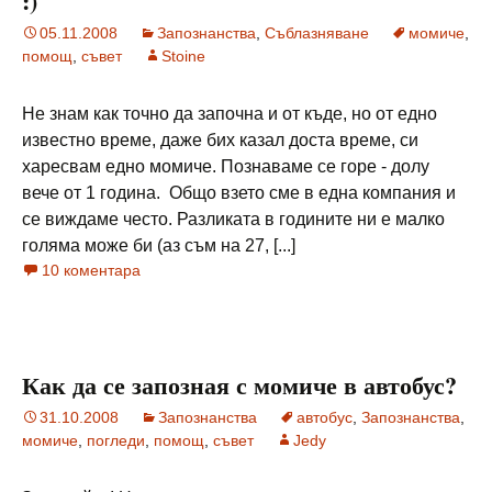
:)
05.11.2008
Запознанства
,
Съблазняване
момиче
,
помощ
,
съвет
Stoine
Не знам как точно да започна и от къде, но от едно
известно време, даже бих казал доста време, си
харесвам едно момиче. Познаваме се горе - долу
вече от 1 година. Общо взето сме в една компания и
се виждаме често. Разликата в годините ни е малко
голяма може би (аз съм на 27, [...]
10 коментара
Как да се запозная с момиче в автобус?
31.10.2008
Запознанства
автобус
,
Запознанства
,
момиче
,
погледи
,
помощ
,
съвет
Jedy