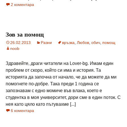
2 коментара
Зов за помощ
26.02.2013
Разни
връзка
,
Любов
,
обич
,
помощ
noob
Здравейте, драги читатели на Lover-bg. Имам един
проблем от скоро, който си има и история. Та
историята да започна от начало, че да можете да ми
помогнете по-добре. Така преди 1 година се
запознавам с едно момиче във влака, което е
студентка в моя университет, дори сме в един поток. С
нея като цяло като пътувахме [...]
6 коментара