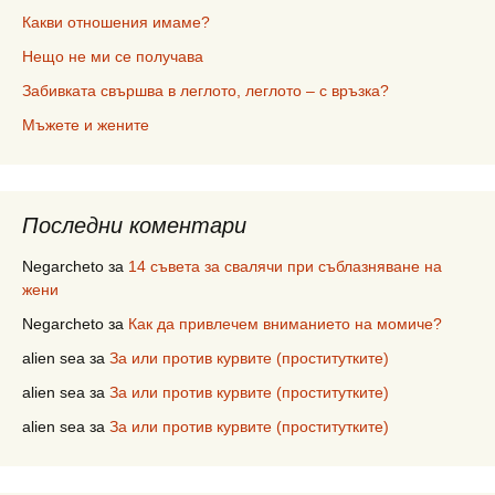
Какви отношения имаме?
Нещо не ми се получава
Забивката свършва в леглото, леглото – с връзка?
Мъжете и жените
Последни коментари
Negarcheto
за
14 съвета за свалячи при съблазняване на
жени
Negarcheto
за
Как да привлечем вниманието на момиче?
alien sea
за
За или против курвите (проститутките)
alien sea
за
За или против курвите (проститутките)
alien sea
за
За или против курвите (проститутките)