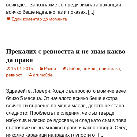
всякъде... Запознахме се преди зимната ваканция,
всичко беше идеално, аз и показах, [...]
Един коментар до момента
Прекалих с ревността и не знам какво
да правя
15.01.2015
Разни
Любов
,
помощ
,
приятелка
,
ревност
drumc0de
Здравейте, Ловери, Ходя с въпросното момиче вече
близо 5 месеца. От началото всичко беше екстра
всичко си вървеше по мед и масло, докато не стана
следното: Проблемът е следния, че съм твърде
избухлив и лесно се ядосвам, и след като съм в това
състояние не знам какво правя и какво говоря. След
няколко караници направих глупости от [...]