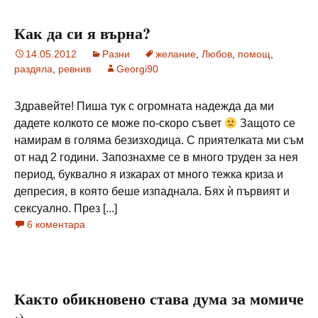
Как да си я върна?
14.05.2012
Разни
желание
,
Любов
,
помощ
,
раздяла
,
ревнив
Georgi90
Здравейте! Пиша тук с огромната надежда да ми
дадете колкото се може по-скоро съвет
Защото се
намирам в голяма безизходица. С приятелката ми съм
от над 2 години. Запознахме се в много труден за нея
период, буквално я изкарах от много тежка криза и
депресия, в която беше изпаднала. Бях ѝ първият и
сексуално. През [...]
6 коментара
Както обикновено става дума за момиче