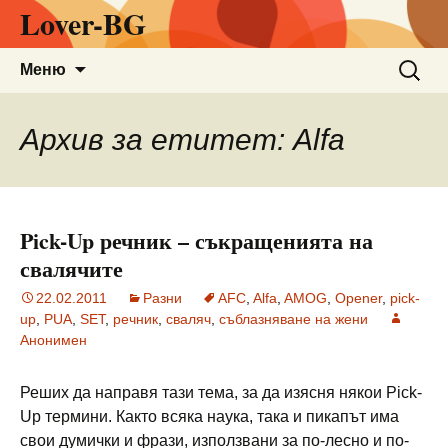
Lover-BG
Към
Търсен
Меню
съдържанието
за:
Архив за етитет: Alfa
Pick-Up речник – съкращенията на
свалячите
22.02.2011
Разни
AFC
,
Alfa
,
AMOG
,
Opener
,
pick-
up
,
PUA
,
SET
,
речник
,
сваляч
,
съблазняване на жени
Анонимен
Реших да направя тази тема, за да изясня някои Pick-
Up термини. Както всяка наука, така и пикапът има
свои думички и фрази, използвани за по-лесно и по-