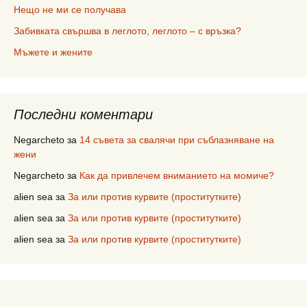
Нещо не ми се получава
Забивката свършва в леглото, леглото – с връзка?
Мъжете и жените
Последни коментари
Negarcheto
за
14 съвета за свалячи при съблазняване на
жени
Negarcheto
за
Как да привлечем вниманието на момиче?
alien sea
за
За или против курвите (проститутките)
alien sea
за
За или против курвите (проститутките)
alien sea
за
За или против курвите (проститутките)