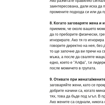
Ако разчитате правилно сигнали
заинтересована, дали иска да 
промените подхода си или да 
8. Когато заговаряте жена и
приемем, че около вашето моми
да го преборите физически, гре
игнорирате. Ако тя го игнорира 
говорите директно на нея, без 
то ще започне да ви пречи на с
мъжа, а после да сваляте мацк
едно, което е "Алфа", т.е лиде
после момичето в групата.
9. Отивате при жената/жен
заговаряйте жени, като се прок
добрите начини са, когато мин
тях, това да бъде под ъгъл. В 
Ако жените са седнали, никога 