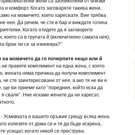
 привлекателни жени са заобиколени от близки
та и комфорт. Когато заговаряте такива жени,
само на момичето, което харесвате. Вие трябва
не нея. Да речем, че сте в бар и виждате готина
риятелки. Когато отидете да я заговорите
, които са в групата й (включително самата нея),
та брои ли се за изневяра?"
е на момичето да го почерпите нещо или й
 не правете комплимент на една жена, с която
во, жената няма причина да получи комплимент
, че сте заинтересовани от нея, а ако тя не ви е
, ще ви приеме като "поредния, който иска да
о я сваля". Ние искаме жените да ни харесат,
атното.
- Усмивката е вашето оръжие срещу всяка жена.
ато излезете от дома си и тя да бъде искрена,
е усещат, когато някой се преструва.