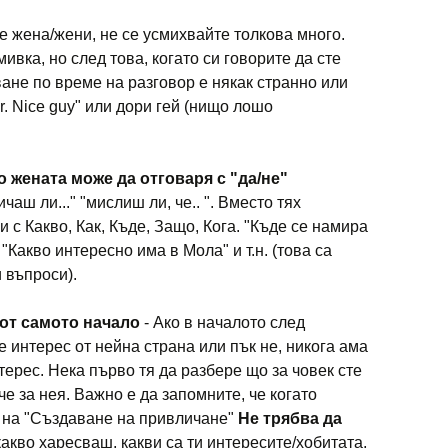
е жена/жени, не се усмихвайте толкова много.
ивка, но след това, когато си говорите да сте
ане по време на разговор е някак странно или
r. Nice guy" или дори гей (нищо лошо
о жената може да отговаря с "да/не"
чаш ли..." "мислиш ли, че.. ". Вместо тях
с Какво, Как, Къде, Защо, Кога. "Къде се намира
" "Какво интересно има в Мола" и т.н. (това са
 въпроси).
 от самото начало
- Ако в началото след
 интерес от нейна страна или пък не, никога ама
терес. Нека първо тя да разбере що за човек сте
че за нея. Важно е да запомните, че когато
 на "Създаване на привличане"
Не трябва да
акво харесваш, какви са ти интересите/хобитата,