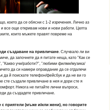
що, което да се обясни с 1-2 изречения. Лично аз
 и все още откривам нови и нови работи. Целта
ешките, които мъжете правят повреме на
реди създаване на привличане
. Случвало ли ви
иче, да започнете да я питате неща, като "Как се
", "Какво учи/работи?", "любими филми/музика/
ичето да си намери оправдание да се отдалечи
ък да й поискате телефон/фейсбук и да не ви го
не сте създали привличане в нея и дори сте я
комфорт. Никога не питайте лични въпроси,
еди да създадете привличане.
е с приятели (мъже и/или жени), но говорите