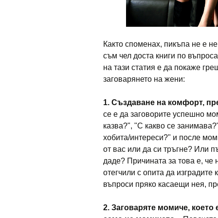
Както споменах, пикъпа не е не
съм чел доста книги по въпроса
на тази статия е да покаже гр
заговарянето на жени:
1. Създаване на комфорт, п
се е да заговорите успешно мом
казва?", "С какво се занимава?
хобита/интереси?" и после мом
от вас или да си тръгне? Или п
даде? Причината за това е, че 
отегчили с опита да изградите 
въпроси пряко касаещи нея, пр
2. Заговаряте момиче, което 