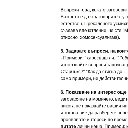
Въпреки това, когато заговорит
Важното е да я заговорите с усм
естествен. Прекаленото усмихв
създава впечатление, че сте "M
относно хомосексуализма).
5. Задавате въпроси, на коит
- Примери: "харесваш ли.. " "оби
използвайте въпроси започващи 
Старбъкс?" "Как да стигна до...
само примери, не действителни
6. Показване на интерес още
заговаряне на момичето, видите
никога не показвайте вашия ин
и тогава вие да разберете пове
проявявате интереси по време
питате
лични неща. Примери: к