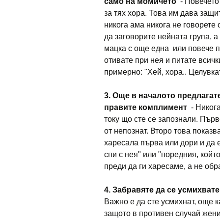
само на момичето
- Повечето
за тях хора. Това им дава защи
никога ама никога не говорете 
да заговорите нейната група, а 
мацка с още една или повече п
отивате при нея и питате всички
примерно: "Хей, хора.. Целувка
3. Още в началото предлагат
правите комплимент
- Никога
току що сте се запознали. Пър
от непознат. Второ това показва
харесала първа или дори и да е
спи с нея" или "поредния, койт
преди да ги харесаме, а не обр
4. Забравяте да се усмихвате
Важно е да сте усмихнат, още к
защото в противен случай женит