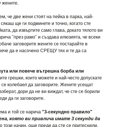
у жените.
ем, че две жени стоят на пейка в парка, най-
 сякаш ще ги подминете и точно, когато сте
ката, да извъртите само глава, докато тялото ви
арича "през рамо" и създава илюзията, че всеки
 обаче заговорите жените се постарайте в
вече да е насочено СРЕЩУ тях и те да са
нута или повече вътрешна борба или
ите грешки, които можете и най-често допускате
е се колебаел да заговорите. Жените усещат
азберат, дори да не ви виждат, че сте се борили
еди да ги заговорите.
ема и той се нарича
"3-секундно правило"
а, която ви привлича имате 3 секунди да
 този начин, още преди да сте се притеснили,