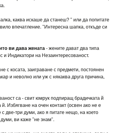
а.
алка, каква искаше да станеш? " или да попитате
авило впечатление. "Интересна шапка, откъде си
оито ви дава жената
- жените дават два типа
с и Индикатори на Незаинтересованост.
не с косата, заиграване с предмети, постоянен
макар и неволно или уж с някаква друга причина,
аност са - свит юмрук подпиращ брадичката й
 й. Избягване на очен контакт (освен ако не е
с две-три думи, ако я питате нещо, на което
 думи, ви каже "не знам".