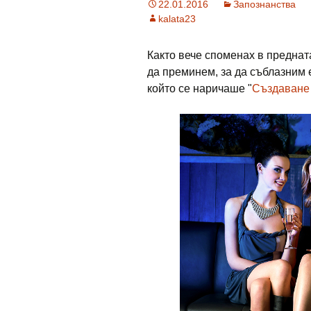
22.01.2016
Запознанства
kalata23
Както вече споменах в предната
да преминем, за да съблазним 
който се наричаше "
Създаване