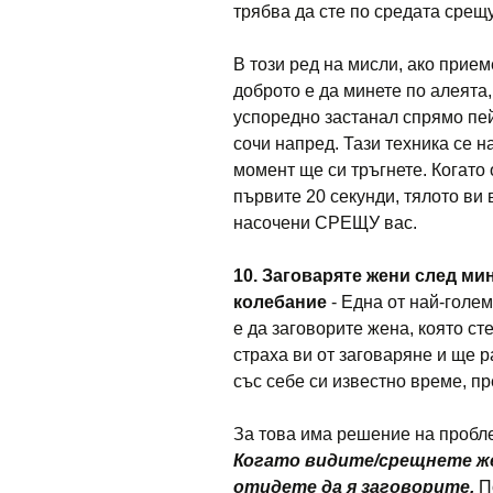
трябва да сте по средата срещ
В този ред на мисли, ако прием
доброто е да минете по алеята,
успоредно застанал спрямо пей
сочи напред. Тази техника се н
момент ще си тръгнете. Когато
първите 20 секунди, тялото ви 
насочени СРЕЩУ вас.
10. Заговаряте жени след ми
колебание
- Една от най-голем
е да заговорите жена, която ст
страха ви от заговаряне и ще р
със себе си известно време, пр
За това има решение на пробл
Когато видите/срещнете жен
отидете да я заговорите.
По