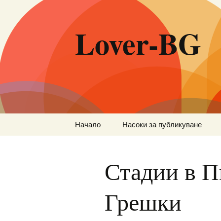
Lover-BG
Към
Начало
Насоки за публикуване
съдържанието
Стадии в П
Грешки