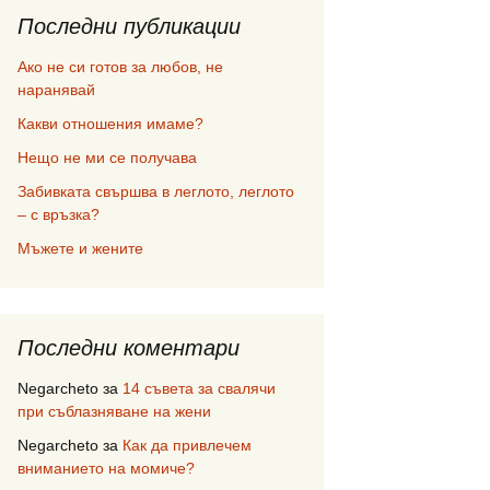
Последни публикации
Ако не си готов за любов, не
наранявай
Какви отношения имаме?
Нещо не ми се получава
Забивката свършва в леглото, леглото
– с връзка?
Мъжете и жените
Последни коментари
Negarcheto
за
14 съвета за свалячи
при съблазняване на жени
Negarcheto
за
Как да привлечем
вниманието на момиче?