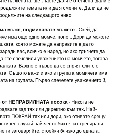
те на жената, ще знаете дали е отегчена, дали е
продължите темата или да я смените. Дали да не
продължите на следващото ниво.
 има мъже, подминавате мъжете
- Окей, да
че има още едно момче, поне... Дори да можете
шката, която можете да направите е да го
заради вас, всичко е наред, но ако тръгнете да
да сте спечелили уважението на момчето, тогава
валката. Важно е първо да се сприятелите с
ата. Същото важи и ако в групата момичета има
рката на групата. Първо спечелете уважението й,
ите от НЕПРАВИЛНАТА посока
- Никога не
радвате зад тях или директно към тях. Най-
авате ПОКРАЙ тях или дори, ако отивате срещу
противен случай най-често бихте ги стресирали.
не ги заговаряйте, стоейки близко до едната.