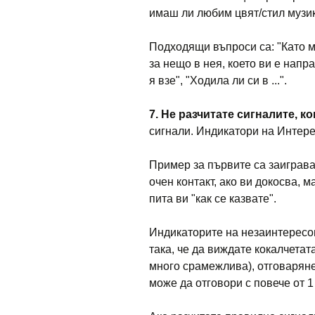
имаш ли любим цвят/стил музик
Подходящи въпроси са: "Като м
за нещо в нея, което ви е напр
я взе", "Ходила ли си в ...".
7. Не разчитате сигналите, к
сигнали. Индикатори на Интере
Пример за първите са заиграва
очен контакт, ако ви докосва, 
пита ви "как се казвате".
Индикаторите на незаинтересов
така, че да виждате кокалчетата
много срамежлива), отговаряне 
може да отговори с повече от 1