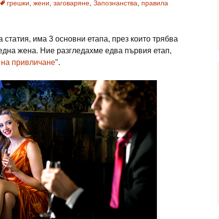
грешки
,
жени
,
заговаряне
,
Запознанства
,
правила
 статия, има 3 основни етапа, през които трябва
една жена. Ние разгледахме едва първия етап,
 на привличане
".