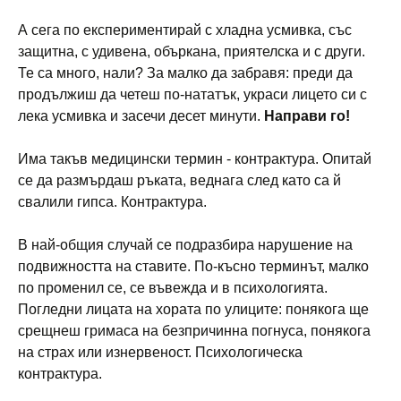
А сега по експериментирай с хладна усмивка, със
защитна, с удивена, объркана, приятелска и с други.
Те са много, нали? За малко да забравя: преди да
продължиш да четеш по-нататък, украси лицето си с
лека усмивка и засечи десет минути.
Направи го!
Има такъв медицински термин - контрактура. Опитай
се да размърдаш ръката, веднага след като са й
свалили гипса. Контрактура.
В най-общия случай се подразбира нарушение на
подвижността на ставите. По-късно терминът, малко
по променил се, се въвежда и в психологията.
Погледни лицата на хората по улиците: понякога ще
срещнеш гримаса на безпричинна погнуса, понякога
на страх или изнервеност. Психологическа
контрактура.