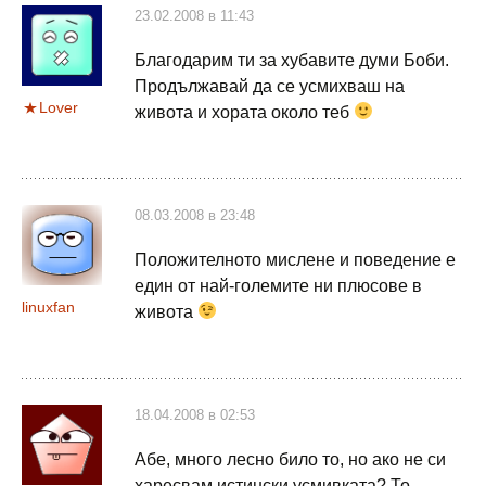
23.02.2008 в 11:43
Благодарим ти за хубавите думи Боби.
Продължавай да се усмихваш на
Lover
живота и хората около теб
08.03.2008 в 23:48
Положителното мислене и поведение е
един от най-големите ни плюсове в
linuxfan
живота
18.04.2008 в 02:53
Абе, много лесно било то, но ако не си
харесвам истински усмивката? То