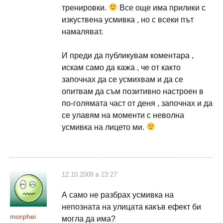
тренировки.
Все още има прилики с
изкуствена усмивка , но с всеки път
намаляват.
И преди да публикувам коментара ,
искам само да кажа , че от както
започнах да се усмихвам и да се
опитвам да съм позитивно настроен в
по-голямата част от деня , започнах и да
се улавям на моменти с неволна
усмивка на лицето ми.
12.10.2008 в 23:27
А само не разбрах усмивка на
непозната на улицата какъв ефект би
morphei
могла да има?