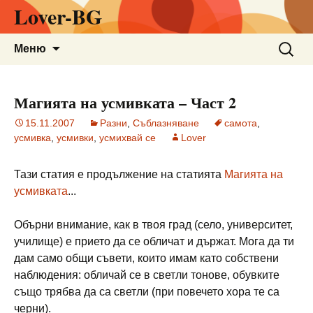
Lover-BG
Към
Търсен
Меню
съдържанието
за:
Магията на усмивката – Част 2
15.11.2007
Разни
,
Съблазняване
самота
,
усмивка
,
усмивки
,
усмихвай се
Lover
Тази статия е продължение на статията
Магията на
усмивката
...
Обърни внимание, как в твоя град (село, университет,
училище) е прието да се обличат и държат. Мога да ти
дам само общи съвети, които имам като собствени
наблюдения: обличай се в светли тонове, обувките
също трябва да са светли (при повечето хора те са
черни).