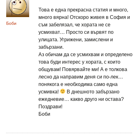
Това е една прекрасна статия и много,
много вярна! Отскоро живея в София и
Боби
съм забелязал, че хората не се
усмихват… Просто си вървят по
улицата. Угрижени, замислени и
забързани.
Аз обичам да се усмихвам и определено
това буди интерес у хората, с които
общувам! Повярвайте ми! А е толкова
лесно да направим деня си по-лек…
понякога е необходима само една
усмивка!
В днешното забързано
ежедневие… какво друго ни остава?
Поздрави!
Боби