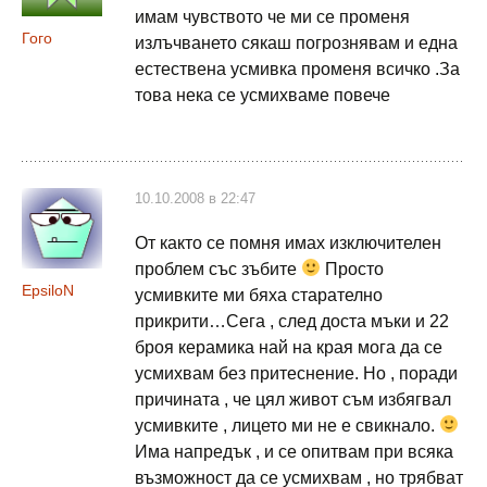
имам чувството че ми се променя
Гого
излъчването сякаш погрознявам и една
естествена усмивка променя всичко .За
това нека се усмихваме повече
10.10.2008 в 22:47
От както се помня имах изключителен
проблем със зъбите
Просто
EpsiloN
усмивките ми бяха старателно
прикрити…Сега , след доста мъки и 22
броя керамика най на края мога да се
усмихвам без притеснение. Но , поради
причината , че цял живот съм избягвал
усмивките , лицето ми не е свикнало.
Има напредък , и се опитвам при всяка
възможност да се усмихвам , но трябват