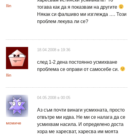
Ilin
тогава как да я показвам на другите
Някак си фалшиво ми изглежда …. Този
проблем лекува ли се?
18.04.2008 в 19:36
след 1-2 дена постоянно усмихване
проблема се оправи от самосебе си.
Ilin
04.05.2008 в 00:05
Аз съм почти винаги усмихната, просто
отвътре ми идва. Не ми се налага да се
момиче
усмихвам насила. И определено доста
хора ме харесват, харесва им моята