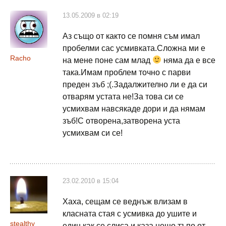
13.05.2009 в 02:19
Аз също от както се помня съм имал
пробелми сас усмивката.Сложна ми е
Racho
на мене поне сам млад
няма да е все
така.Имам проблем точно с парви
преден зъб ;(.Задалжително ли е да си
отварям устата не!За това си се
усмихвам навсякаде дори и да нямам
зъб!С отворена,затворена уста
усмихвам си се!
23.02.2010 в 15:04
Хаха, сещам се веднъж влизам в
класната стая с усмивка до ушите и
stealthy
един как се слиса и каза нещо тъпо от