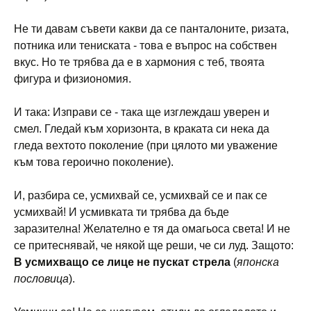
Не ти давам съвети какви да се панталоните, ризата,
потника или тениската - това е въпрос на собствен
вкус. Но те трябва да е в хармония с теб, твоята
фигура и физиономия.
И така: Изправи се - така ще изглеждаш уверен и
смел. Гледай към хоризонта, в краката си нека да
гледа вехтото поколение (при цялото ми уважение
към това героично поколение).
И, разбира се, усмихвай се, усмихвай се и пак се
усмихвай! И усмивката ти трябва да бъде
заразителна! Желателно е тя да омагьоса света! И не
се притеснявай, че някой ще реши, че си луд. Защото:
В усмихващо се лице не пускат стрела
(
японска
пословица
).