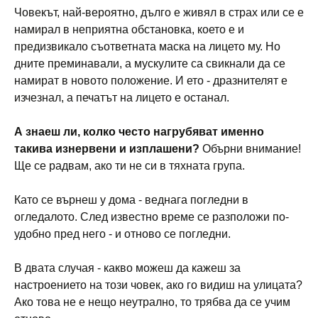
Човекът, най-вероятно, дълго е живял в страх или се е
намирал в неприятна обстановка, което е и
предизвикало съответната маска на лицето му. Но
дните преминавали, а мускулите са свикнали да се
намират в новото положение. И ето - дразнителят е
изчезнал, а печатът на лицето е останал.
А знаеш ли, колко често нагрубяват именно
такива изнервени и изплашени?
Обърни внимание!
Ще се радвам, ако ти не си в тяхната група.
Като се върнеш у дома - веднага погледни в
огледалото. След известно време се разположи по-
удобно пред него - и отново се погледни.
В двата случая - какво можеш да кажеш за
настроението на този човек, ако го видиш на улицата?
Ако това не е нещо неутрално, то трябва да се учим