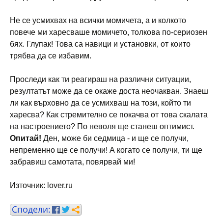
Не се усмихвах на всички момичета, а и колкото
повече ми харесваше момичето, толкова по-сериозен
бях. Глупак! Това са навици и установки, от които
трябва да се избавим.
Проследи как ти реагираш на различни ситуации,
резултатът може да се окаже доста неочакван. Знаеш
ли как върховно да се усмихваш на този, който ти
харесва? Как стремително се покачва от това скалата
на настроението? По неволя ще станеш оптимист.
Опитай!
Ден, може би седмица - и ще се получи,
непременно ще се получи! А когато се получи, ти ще
забравиш самотата, повярвай ми!
Източник: lover.ru