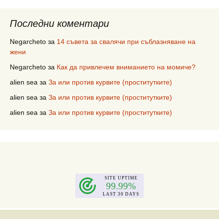
Последни коментари
Negarcheto
за
14 съвета за свалячи при съблазняване на
жени
Negarcheto
за
Как да привлечем вниманието на момиче?
alien sea
за
За или против курвите (проститутките)
alien sea
за
За или против курвите (проститутките)
alien sea
за
За или против курвите (проститутките)