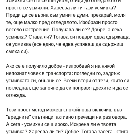
Усмихни се! Не се шегувам, отиди до огледалото и
просто се усмихни. Харесва ли ти тази усмивка?
Преди да се върна към умните думи, прекарай, моля
те, още малко пред огледалото. Изобрази просто
весело настроение. Получава ли се? Добре, а лека
усмивка? Става ли? Тогава си подари едва сдържаща
се усмивка (все едно, че едва успяваш да сдържиш
смеха си).
Ако се е получило добре - изпробвай я на някой
непознат човек в транспорта: погледни го, задръж
усмивката си, обърни се. Всеки втори от тези, които си
погледнал, ще започне да си поправя дрехите и да се
оглежда.
Този прост метод можеш спокойно да включиш във
"вредните" спътници, активно пречещи на разговора.
А сега - усмихни се широко. Искрена ли е твоята
усмивка? Харесва ли ти? Добре. Тогава засега - стига.