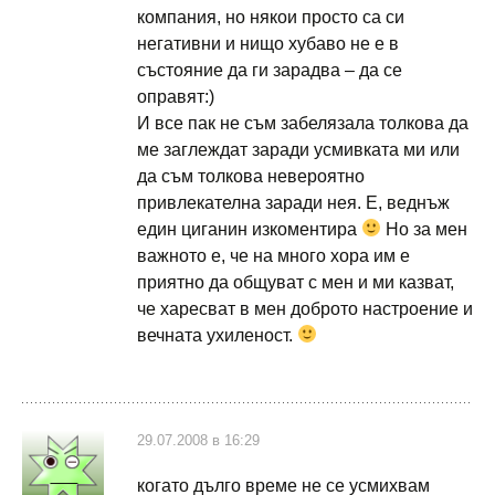
компания, но някои просто са си
негативни и нищо хубаво не е в
състояние да ги зарадва – да се
оправят:)
И все пак не съм забелязала толкова да
ме заглеждат заради усмивката ми или
да съм толкова невероятно
привлекателна заради нея. Е, веднъж
един циганин изкоментира
Но за мен
важното е, че на много хора им е
приятно да общуват с мен и ми казват,
че харесват в мен доброто настроение и
вечната ухиленост.
29.07.2008 в 16:29
когато дълго време не се усмихвам