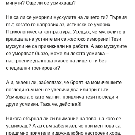
минути? Още ли се усмихваш?
Не са ли се уморили мускулите на лицето ти? Първия
път, когато го направих аз, истински се уморих.
Психологическа контрактура. Усещах, че мускулите в
краищата на устните ми са жестоко изморени! Тези
мускули не са привикнали на работа. А ако мускулите
се уморяват бързо, може ли леката усмивка –
настроение дълго да живее на лицето ти без
специални тренировки?
А и, знаеш ли, забелязах, че броят на момичешките
погледи към мен се увеличи два или три пъти.
Усмивката е като магнит, привлича тези погледи и
други усмивки. Така че, действай!
Някога обърнал ли си внимание на това, на кого се
усмихваш? А аз съм забелязал, че при мен това са
предимно приятели и дружелюбно настроени хора.