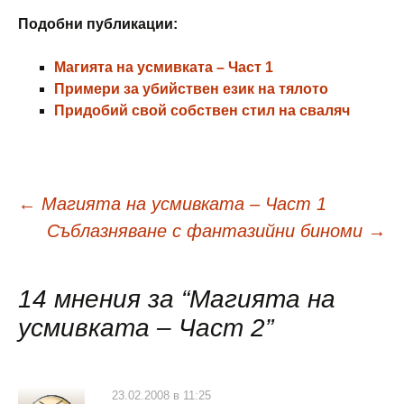
Подобни публикации:
Магията на усмивката – Част 1
Примери за убийствен език на тялото
Придобий свой собствен стил на сваляч
Навигация
←
Магията на усмивката – Част 1
Съблазняване с фантазийни биноми
→
в
14 мнения за “
Магията на
публикациите
усмивката – Част 2
”
23.02.2008 в 11:25