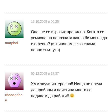
13.10.2008 в 00:20
Опа, не се изразих правилно. Когато се
усмихна на непозната какъв би могъл да
morphei
е ефекта? (извинявам се за спама,
новак съм тука)
09.12.2008 в 17:37
Хмм звучи интересно!! Нищо не пречи
да пробвам и наистина много се
chaosprinc
надявам да работи!!
e