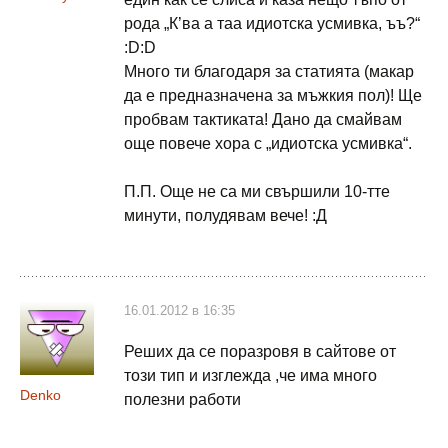
рода „К’ва а таа идиотска усмивка, ъъ?“
:D:D
Много ти благодаря за статията (макар
да е предназначена за мъжкия пол)! Ще
пробвам тактиката! Дано да смайвам
още повече хора с „идиотска усмивка“.
П.П. Още не са ми свършили 10-тте
минути, полудявам вече! :Д
16.01.2012 в 16:35
Реших да се поразровя в сайтове от
този тип и изглежда ,че има много
Denko
полезни работи