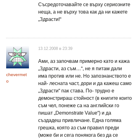
Съсредоточавайте се върху сериозните
неща, а не върху това как да ни кажете
„Здрасти!“
13.12.2008 в 23:39
Ами, аз започвам примерно като и кажа
„Здрасти, аз съм…“, не я питам дали
chevermet
има против или не. Но запознанството е
o
най- лесната част, дори и да кажеш само
„Здрасти“ пак става. По- трудно е
демонстрираш стойност (в книгите които
съм чел, понеже са на английски го
пишат „Demonstrate Value“) и да
създадеш привличане. Една голяма
грешка, която аз съм правил преди
(може би и сега понякога без да се