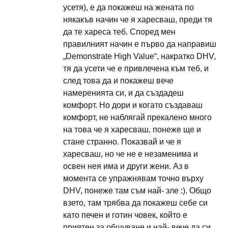
усетя), е да покажеш на жената по
някакъв начин че я харесваш, преди тя
да те хареса теб. Според мен
правилният начин е първо да направиш
„Demonstrate High Value“, накратко DHV,
тя да усети че е привлечена към теб, и
след това да и покажеш вече
намеренията си, и да създадеш
комфорт. Но дори и когато създаваш
комфорт, не наблягай прекалено много
на това че я харесваш, понеже ще и
стане странно. Показвай и че я
харесваш, но че не е незаменима и
освен нея има и други жени. Аз в
момента се упражнявам точно върху
DHV, понеже там съм най- зле :). Общо
взето, там трябва да покажеш себе си
като печен и готин човек, който е
приятен за общуване и най- вече да си