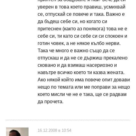
уверен в това което правиш, усмихвай
се, отпускай се повече и така. Важно е
да бъдеш себе си, но когато си
притеснен (както аз понякога) това не е
себе си, ти като си себе си си спокоен и
готин човек, а не някое кълбо нерви.
Така че много е важно също да се
отпускаш и да не се държиш прекалено
сковано и да взимаш насериозно и
навътре всичко което ти казва жената.
Ако някой който има повече опит довави
нещо по темата или ме поправи за нещо
което мисли че не е така, ще се радвам
да прочета.
16.12.2008 в 10:54