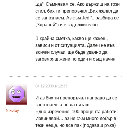
„да“. Съмнявам се. Ако държиш на този
стил, бих ти препоръчал „Бих желал да
се запознаем. Аз съм Jedi“.. разбира се
„Здравей“ си е задължително.
В крайна сметка, какво ще кажеш,
зависи и от ситуацията. Далеч не във
всички случаи, ще бъде удачно да
заговяряш жени по един и същ начин.
04.12.2008 в 12:33
И аз бих ти препоръчал направо да се
запознаеш а не да питаш.
Nikolay
Едно изречение, 100 процента работи:
Извинявай… аз не съм много добър в
тези неща, но все пак (подаваш ръка)