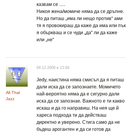
казвам се ….
Никоя жена/момиче няма да се дръпне.
Но да питаш „има ли нещо против“ ами
тя я провокираш да каже да има или пък
я объркваш и се чуди „да“ ли да каже
или „не“
04.12.2008 в 13:04
Jedy, наистина няма смисъл да я питаш
дали иска да се запознаете. Момичето
All That
най-вероятно няма да е сигурно дали
Jazz
иска да се запознае. Важното е ти какво
искаш и да го направиш. На нея ще й
хареса подхода ти да действаш
директно и уверено. Стига само да не
бъдеш арогантен и да си готов да