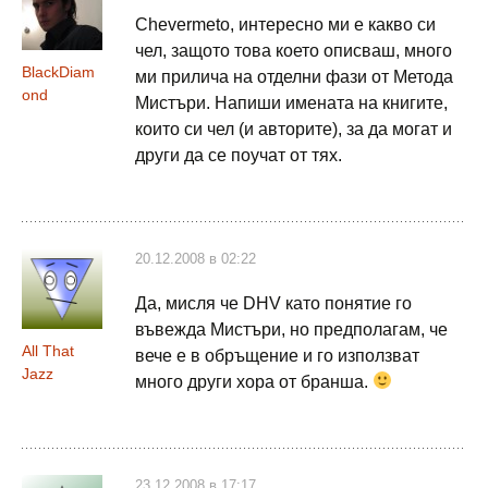
Chevermeto, интересно ми е какво си
чел, защото това което описваш, много
BlackDiam
ми прилича на отделни фази от Метода
ond
Мистъри. Напиши имената на книгите,
които си чел (и авторите), за да могат и
други да се поучат от тях.
20.12.2008 в 02:22
Да, мисля че DHV като понятие го
въвежда Мистъри, но предполагам, че
All That
вече е в обръщение и го използват
Jazz
много други хора от бранша.
23.12.2008 в 17:17