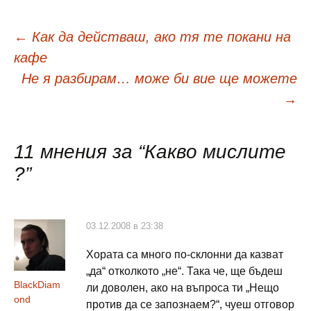
Навигация
←
Как да действаш, ако тя те покани на
кафе
в
Не я разбирам… може би вие ще можете
→
публикациите
11 мнения за “
Какво мислите
?
”
03.12.2008 в 23:38
Хората са много по-склонни да казват
„да“ отколкото „не“. Така че, ще бъдеш
BlackDiam
ли доволен, ако на въпроса ти „Нещо
ond
против да се запознаем?“, чуеш отговор