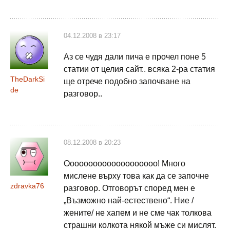
04.12.2008 в 23:17
Аз се чудя дали пича е прочел поне 5
статии от целия сайт.. всяка 2-ра статия
TheDarkSi
ще отрече подобно започване на
de
разговор..
08.12.2008 в 20:23
Оооооооооооооооооооо! Много
мислене върху това как да се започне
zdravka76
разговор. Отговорът според мен е
„Възможно най-естествено“. Ние /
жените/ не хапем и не сме чак толкова
страшни колкота някой мъже си мислят.