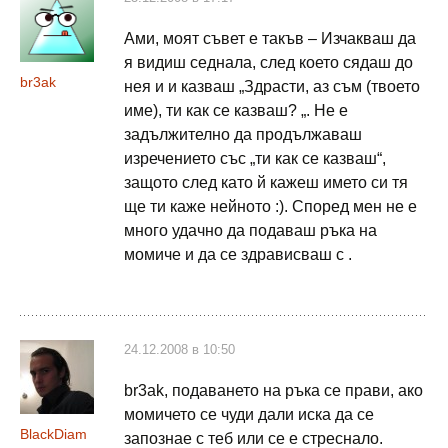
Ами, моят съвет е такъв – Изчакваш да
я видиш седнала, след което сядаш до
br3ak
нея и и казваш „Здрасти, аз съм (твоето
име), ти как се казваш? „. Не е
задължително да продължаваш
изречението със „ти как се казваш“,
защото след като й кажеш името си тя
ще ти каже нейното :). Според мен не е
много удачно да подаваш ръка на
момиче и да се здрависваш с .
24.12.2008 в 10:50
br3ak, подаването на ръка се прави, ако
момичето се чуди дали иска да се
BlackDiam
запознае с теб или се е стреснало.