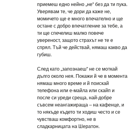
приемеш едно нейно „не“ без да ти пука.
Уверявам те, че дори да каже не,
момичето ще е много впечателно и ще
остане с добро впечатление за тебе, а
ти ще спечелиш малко повече
увереност, защото страхът не те е
спрял. Тъй че действай, нямаш какво да
губиш.
След като „запознаеш“ не се моткай
дълго около нея. Покажи й че в момента
нямаш много време и й поискай
телефона или е-майла или скайп и
после си уреди среща, най-добре
съвсем неангажираща – на кафенце, и
то някъде където ти ходиш често и се
чувстваш комфортно, не в
сладкарницата на Шератон.