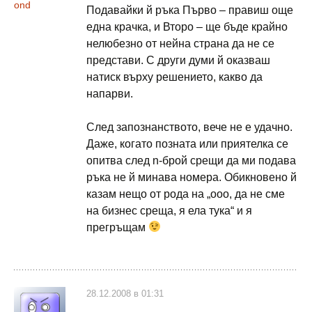
ond
Подавайки й ръка Първо – правиш още
една крачка, и Второ – ще бъде крайно
нелюбезно от нейна страна да не се
представи. С други думи й оказваш
натиск върху решението, какво да
напарви.
След запознанството, вече не е удачно.
Даже, когато позната или приятелка се
опитва след n-брой срещи да ми подава
ръка не й минава номера. Обикновено й
казам нещо от рода на „ооо, да не сме
на бизнес среща, я ела тука“ и я
прегръщам
28.12.2008 в 01:31