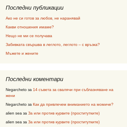
Последни публикации
Ако не си готов за любов, не наранявай
Какви отношения имаме?
Нещо не ми се получава
Забивката свършва в леглото, леглото – с връзка?
Мъжете и жените
Последни коментари
Negarcheto
за
14 съвета за свалячи при съблазняване на
жени
Negarcheto
за
Как да привлечем вниманието на момиче?
alien sea
за
За или против курвите (проститутките)
alien sea
за
За или против курвите (проститутките)