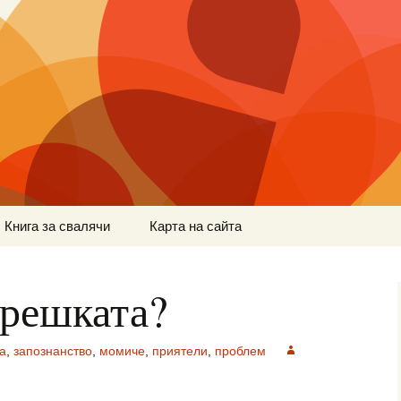
Книга за свалячи
Карта на сайта
грешката?
а
,
запознанство
,
момиче
,
приятели
,
проблем