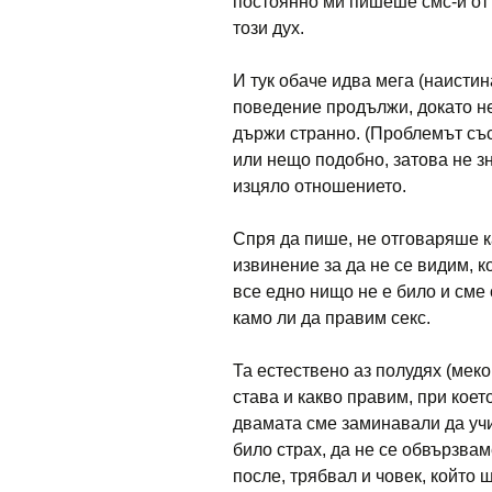
постоянно ми пишеше смс-и от с
този дух.
И тук обаче идва мега (наисти
поведение продължи, докато не
държи странно. (Проблемът със 
или нещо подобно, затова не зн
изцяло отношението.
Спря да пише, не отговаряше к
извинение за да не се видим, к
все едно нищо не е било и сме 
камо ли да правим секс.
Та естествено аз полудях (меко
става и какво правим, при коет
двамата сме заминавали да учим
било страх, да не се обвързвам
после, трябвал и човек, който 