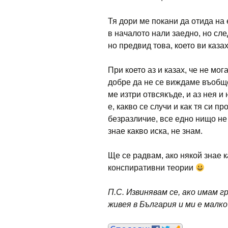
Тя дори ме покани да отида на 
в началото нали заедно, но след
но предвид това, което ви каза
При което аз и казах, че не мог
добре да не се виждаме въобще
ме изтри отвсякъде, и аз нея 
е, какво се случи и как тя си п
безразличие, все едно нищо не 
знае какво иска, не знам.
Ще се радвам, ако някой знае к
конспиративни теории
П.С. Извинявам се, ако имам г
живея в България и ми е малко