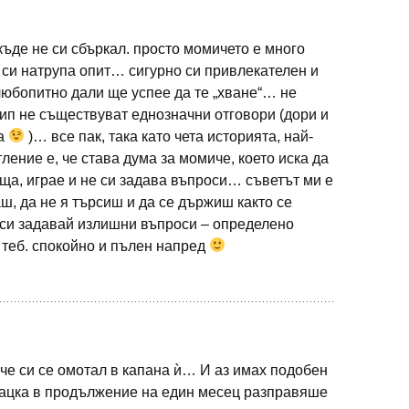
ъде не си сбъркал. просто момичето е много
 си натрупа опит… сигурно си привлекателен и
любопитно дали ще успее да те „хване“… не
ип не съществуват еднозначни отговори (дори и
та
)… все пак, така като чета историята, най-
ление е, че става дума за момиче, което иска да
ща, играе и не си задава въпроси… съветът ми е
ш, да не я търсиш и да се държиш както се
е си задавай излишни въпроси – определено
в теб. спокойно и пълен напред
 че си се омотал в капана ѝ… И аз имах подобен
мацка в продължение на един месец разправяше