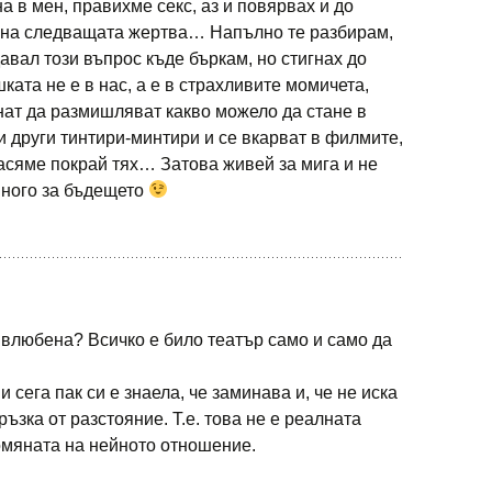
а в мен, правихме секс, аз и повярвах и до
на следващата жертва… Напълно те разбирам,
давал този въпрос къде бъркам, но стигнах до
шката не е в нас, а е в страхливите момичета,
нат да размишляват какво можело да стане в
 други тинтири-минтири и се вкарват в филмите,
насяме покрай тях… Затова живей за мига и не
много за бъдещето
 влюбена? Всичко е било театър само и само да
и сега пак си е знаела, че заминава и, че не иска
ъзка от разстояние. Т.е. това не е реалната
омяната на нейното отношение.