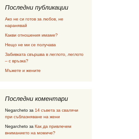
Последни публикации
Ако не си готов за любов, не
наранявай
Какви отношения имаме?
Нещо не ми се получава
Забивката свършва в леглото, леглото
– с връзка?
Мъжете и жените
Последни коментари
Negarcheto
за
14 съвета за свалячи
при съблазняване на жени
Negarcheto
за
Как да привлечем
вниманието на момиче?