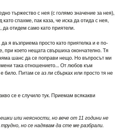
едно тържество с нея (с голямо значение за нея),
 като спахме, пак каза, че иска да отида с нея,
х, да отидем само като приятели.
а да я възприема просто като приятелка и е по-
, при което нещата свършиха окончателно. Тя
и няма шанс да се поправи нещо. Но въпросът ми
ромени така отношението... От любов към
е било. Питам се аз ли сбърках или просто тя не
акво се е случило тук. Приемам всякакви
решки или неясности, но вече от 11 години не
 трудно, но се надявам да сте ме разбрали.