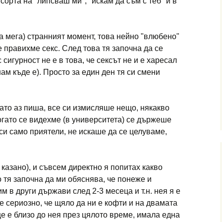
орта на "липсваш ми", "искам да съм с теб" и в
на мега) странният момент, това нейно "влюбено"
 правихме секс. След това тя започна да се
сигурност не е в това, че сексът не и е харесал
ам къде е). Просто за един ден тя си смени
ато аз пиша, все си измисляше нещо, някакво
огато се видехме (в университета) се държеше
си само приятели, не искаше да се целуваме,
 казано), и съвсем директно я попитах какво
о тя започна да ми обяснява, че понеже и
 в други държави след 2-3 месеца и т.н. нея я е
е сериозно, че щяло да ни е кофти и на двамата
ще е близо до нея през цялото време, имала една