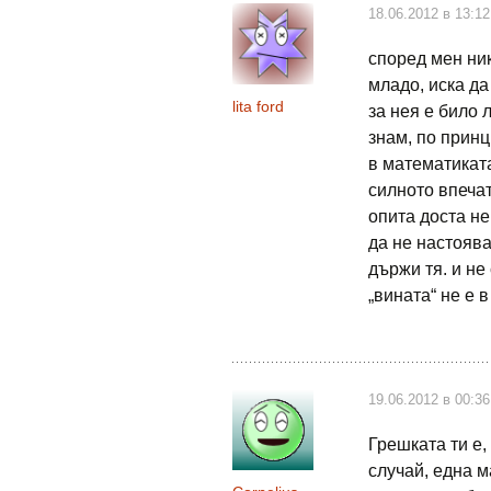
18.06.2012 в 13:12
според мен ник
младо, иска да
lita ford
за нея е било 
знам, по принц
в математика
силното впечат
опита доста не
да не настоява
държи тя. и н
„вината“ не е 
19.06.2012 в 00:36
Грешката ти е,
случай, една 