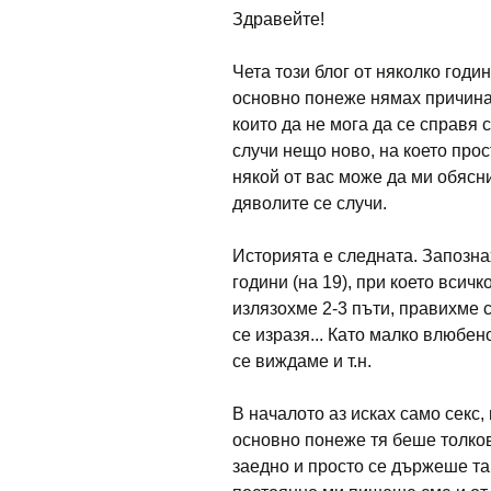
Здравейте!
Чета този блог от няколко годи
основно понеже нямах причина д
които да не мога да се справя с
случи нещо ново, на което прос
някой от вас може да ми обясн
дяволите се случи.
Историята е следната. Запознах
години (на 19), при което всич
излязохме 2-3 пъти, правихме с
се изразя... Като малко влюбе
се виждаме и т.н.
В началото аз исках само секс,
основно понеже тя беше толко
заедно и просто се държеше так