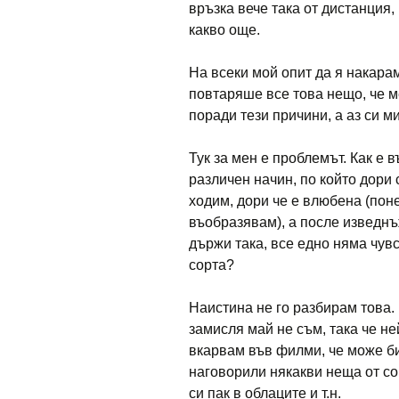
връзка вече така от дистанция,
какво още.
На всеки мой опит да я накарам
повтаряше все това нещо, че м
поради тези причини, а аз си м
Тук за мен е проблемът. Как е
различен начин, по който дори 
ходим, дори че е влюбена (пон
въобразявам), а после изведнъ
държи така, все едно няма чувс
сорта?
Наистина не го разбирам това. 
замисля май не съм, така че н
вкарвам във филми, че може би
наговорили някакви неща от сор
си пак в облаците и т.н.