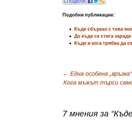
Подобни публикации:
Къде сбърках с това м
До къде се стига зарад
Къде и кога трябва да 
Навигация
←
Eдна особена „връзка“
Кога мъжът търси само 
в
публикациите
7 мнения за “
Къде