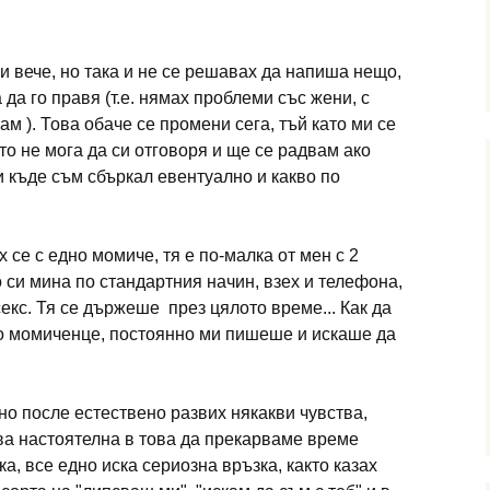
ни вече, но така и не се решавах да напиша нещо,
а го правя (т.е. нямах проблеми със жени, с
ам ). Това обаче се промени сега, тъй като ми се
то не мога да си отговоря и ще се радвам ако
и къде съм сбъркал евентуално и какво по
 се с едно момиче, тя е по-малка от мен с 2
ко си мина по стандартния начин, взех и телефона,
екс. Тя се държеше през цялото време... Как да
но момиченце, постоянно ми пишеше и искаше да
 но после естествено развих някакви чувства,
ва настоятелна в това да прекарваме време
а, все едно иска сериозна връзка, както казах