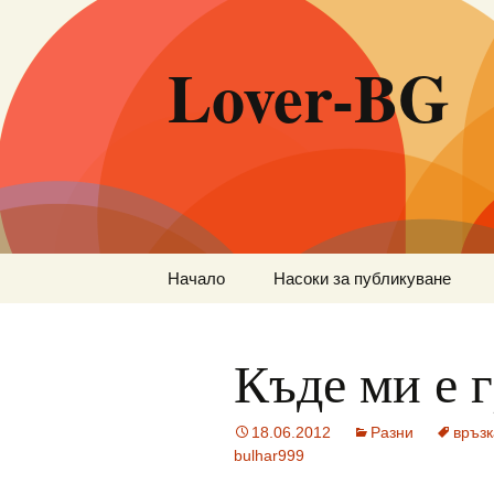
Lover-BG
Към
Начало
Насоки за публикуване
съдържанието
Къде ми е 
18.06.2012
Разни
връзк
bulhar999