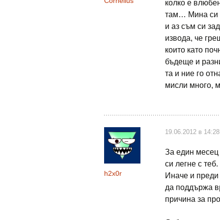
Cornelius
колко е влюбен
там… Мина си 
и аз съм си за
извода, че гре
които като поч
бъдеще и разни
та и ние го от
мисли много, 
19.06.2012 в 14:28
За един месец
си легне с теб.
h2x0r
Иначе и преди 
да поддържа вр
причина за пр