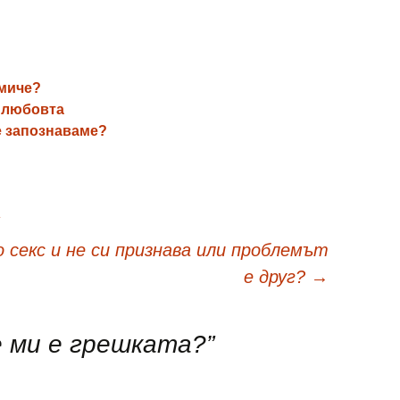
омиче?
и любовта
се запознаваме?
секс и не си признава или проблемът
е друг?
→
 ми е грешката?
”