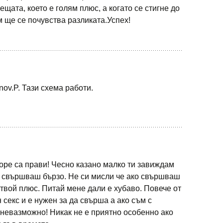
ещата, което е голям плюс, а когато се стигне до
м ще се почувства разликата.Успех!
ov.P. Тази схема работи.
оре са прави! Чесно казано малко ти завиждам
е свършваш бързо. Не си мисли че ако свършваш
 твой плюс. Питай мене дали е хубаво. Повече от
 секс и е нужен за да свърша а ако съм с
 невазможно! Никак не е приятно особенно ако