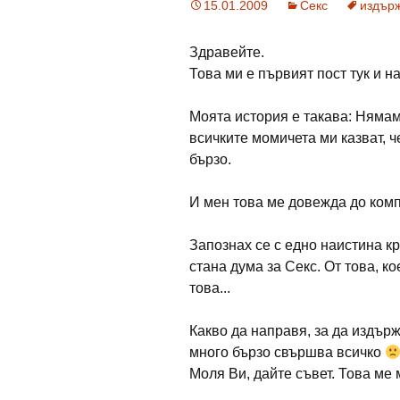
15.01.2009
Секс
издър
Здравейте.
Това ми е първият пост тук и 
Моята история е такава: Нямам 
всичките момичета ми казват, ч
бързо.
И мен това ме довежда до комп
Запознах се с едно наистина к
стана дума за Секс. От това, к
това...
Какво да направя, за да издърж
много бързо свършва всичко
Моля Ви, дайте съвет. Това ме 