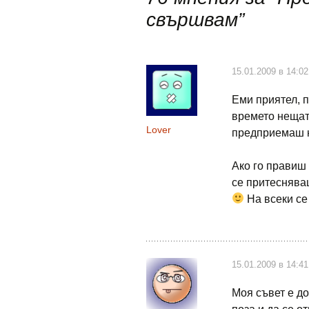
публикациите
свършвам
”
15.01.2009 в 14:02
Еми приятел, п
времето нещат
Lover
предприемаш н
Ако го правиш 
се притеснява
На всеки се
15.01.2009 в 14:41
Моя съвет е д