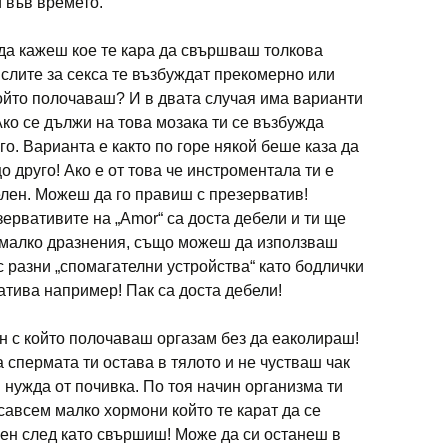
 във времето.
да кажеш кое те кара да свършваш толкова
слите за секса те възбуждат прекомерно или
ойто полочаваш? И в двата случая има варианти
Ако се дължи на това мозака ти се възбужда
о. Варианта е както по горе някой беше каза да
 друго! Ако е от това че инстроментала ти е
елен. Можеш да го правиш с презерватив!
ервативите на „Amor“ са доста дебели и ти ще
малко дразнения, също можеш да използваш
 разни „спомагателни устройства“ като бодлички
атива например! Пак са доста дебели!
н с който полочаваш оргазам без да еаколираш!
 спермата ти остава в тялото и не чустваш чак
 нужда от почивка. По тоя начин организма ти
савсем малко хормони който те карат да се
ен след като свършиш! Може да си останеш в