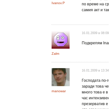
Ivanov.P
по време на ср
самия акт и та
16.01.2009 в 08:09
Подкрепям Inan
Zalm
16.01.2009 в 13:34
Господата по-г
заради това ч
manowar
много това е в
час интензивен
презерватив е