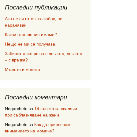
Последни публикации
Ако не си готов за любов, не
наранявай
Какви отношения имаме?
Нещо не ми се получава
Забивката свършва в леглото, леглото
– с връзка?
Мъжете и жените
Последни коментари
Negarcheto
за
14 съвета за свалячи
при съблазняване на жени
Negarcheto
за
Как да привлечем
вниманието на момиче?