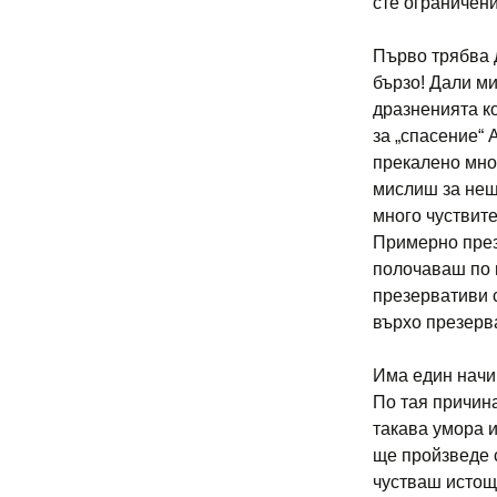
сте ограничени
Първо трябва 
бързо! Дали ми
дразненията к
за „спасение“ 
прекалено мног
мислиш за нещо
много чуствит
Примерно през
полочаваш по 
презервативи с
върхо презерв
Има един начи
По тая причина
такава умора и
ще пройзведе 
чустваш истощ