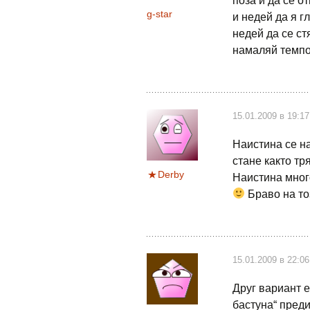
поза и да се 
g-star
и недей да я г
недей да се ст
намаляй темпото
15.01.2009 в 19:17
Наистина се н
стане както т
Derby
Наистина много
Браво на тоз
15.01.2009 в 22:06
Друг вариант е
бастуна“ преди