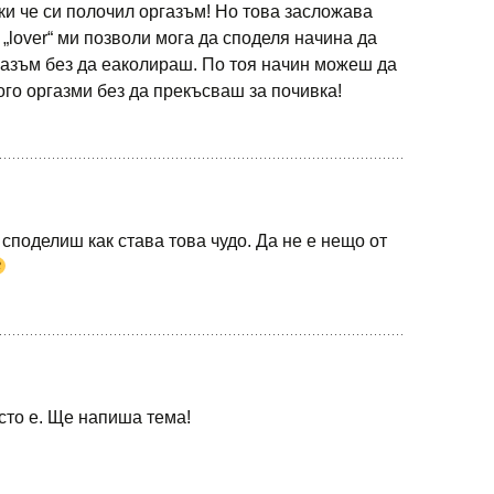
ки че си полочил оргазъм! Но това засложава
 „lover“ ми позволи мога да споделя начина да
азъм без да еаколираш. По тоя начин можеш да
го оргазми без да прекъсваш за почивка!
споделиш как става това чудо. Да не е нещо от
сто е. Ще напиша тема!