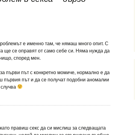
роблемът е именно там, че нямаш много опит. С
а ще се оправят от само себе си. Няма нужда да
ищо, според мен.
за първи път с конкретно момиче, нормално е да
ш първия път и да се получат подобни аномалии
 случва
окато правиш секс да си мислиш за следващата