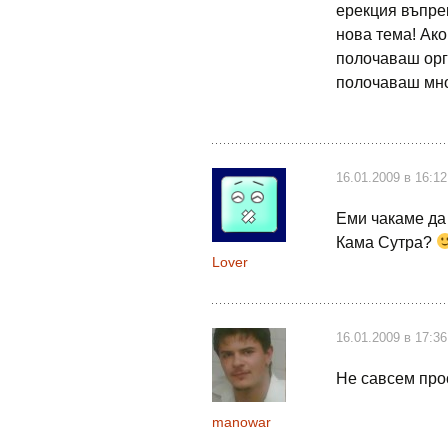
ерекция въпре
нова тема! Ако
полочаваш орг
полочаваш мно
16.01.2009 в 16:12
Еми чакаме да 
Кама Сутра?
Lover
16.01.2009 в 17:36
Не савсем про
manowar