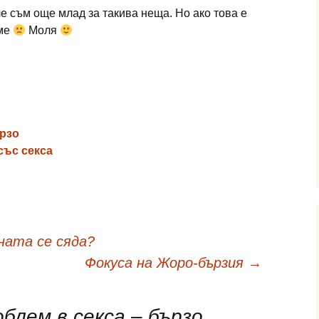
че съм още млад за такива неща. Но ако това е
име
Моля
рзо
със секса
ната се сяда?
Фокуса на Жоро-бързия
→
блем в секса – бързо