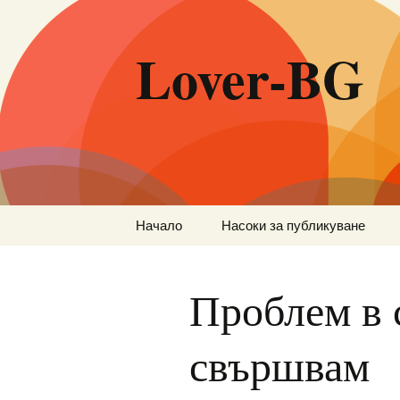
Lover-BG
Към
Начало
Насоки за публикуване
съдържанието
Проблем в 
свършвам