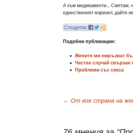
А към медикаменти... Смятам, 
единственият вариант, дайте 
Подобни публикации:
Жените ми омръзват бъ
Частен случай свързан 
Проблеми със секса
Навигация
←
От коя страна на же
в
76 мнения за “
Про