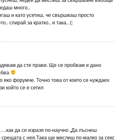
отпуснеш, недей да мислиш за свършване въобще
ледаш много..
ягаш и като усетиш, че свършваш просто
.. спирай за кратко.. и така.. (:
адявам да сте прави. Ще се пробвам и дано
рябва
 яко форумче. Точно това от което се нуждаех
и който се е сетил
….как да се изразя по-научно „Да лъснеш
 срещата с нея.Така ще мислиш по-малко за секс