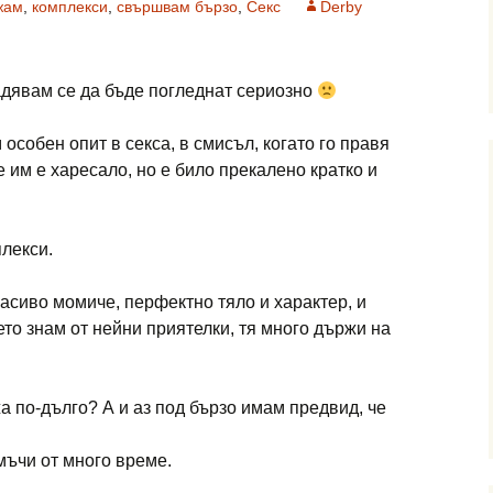
жам
,
комплекси
,
свършвам бързо
,
Секс
Derby
надявам се да бъде погледнат сериозно
особен опит в секса, в смисъл, когато го правя
е им е харесало, но е било прекалено кратко и
лекси.
расиво момиче, перфектно тяло и характер, и
оето знам от нейни приятелки, тя много държи на
а по-дълго? А и аз под бързо имам предвид, че
мъчи от много време.