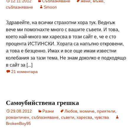
12.11.2012
Съблазняване
жени
,
мъже
,
съблазняване
Smoon
Здравейте, на всички страхотни хора тук. Веднъж
вече ми помогнахте много с вашите съвети. И това,
което най-много ми харесва в този сайт е, че е сто
процента ИСТИНСКИ. Хората са напълно откровени,
а това е безценно. Имах и все още имам известни
колебания за тази тема. Не знам доколко е подходящо
в сайт за [...]
21 коментара
Самоубийствена грешка
29.08.2012
Разни
Любов
,
момиче
,
приятели
,
романтичен
,
съблазняване
,
съвети
,
харесва
,
чувства
BrokenBoy95