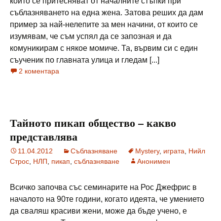
които се притесняват от началните стъпки при
съблазняването на една жена. Затова реших да дам
пример за най-нелепите за мен начини, от които се
изумявам, че съм успял да се запозная и да
комуникирам с някое момиче. Та, вървим си с един
съученик по главната улица и гледам [...]
2 коментара
Тайното пикап общество – какво
представлява
11.04.2012
Съблазняване
Mystery
,
играта
,
Нийл
Строс
,
НЛП
,
пикап
,
съблазняване
Анонимен
Всичко започва със семинарите на Рос Джефрис в
началото на 90те години, когато идеята, че умението
да сваляш красиви жени, може да бъде учено, е