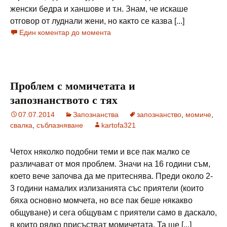
женски бедра и ханшове и т.н. Знам, че искаше
отговор от луднали жени, но както се казва [...]
Един коментар до момента
Проблем с момичетата и
запознанството с тях
07.07.2014
Запознанства
запознанство
,
момиче
,
свалка
,
съблазняване
kartofa321
Четох няколко подобни теми и все пак малко се
различават от моя проблем. Значи на 16 години съм,
което вече започва да ме притеснява. Преди около 2-
3 години намалих излизанията със приятели (които
бяха основно момчета, но все пак беше някакво
общуване) и сега общувам с приятели само в даскало,
в които рядко присъстват момичетата. Та ще [...]