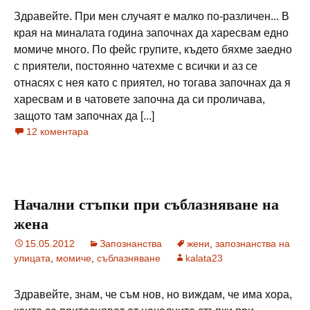
Здравейте. При мен случаят е малко по-различен... В
края на миналата година започнах да харесвам едно
момиче много. По фейс групите, където бяхме заедно
с приятели, постоянно чатехме с всички и аз се
отнасях с нея като с приятел, но тогава започнах да я
харесвам и в чатовете започна да си проличава,
защото там започнах да [...]
12 коментара
Начални стъпки при съблазняване на
жена
15.05.2012
Запознанства
жени
,
запознанства на
улицата
,
момиче
,
съблазняване
kalata23
Здравейте, знам, че съм нов, но виждам, че има хора,