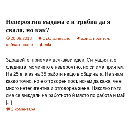
Невероятна мадама е и трябва да я
сваля, но как?
20.06.2013
Съблазняване
жена
,
приятел
,
съблазняване
miki
Здравейте, приемам всякакви идеи. Ситуацията е
следната, момичето е невероятно, но си има приятел.
На 25 е, а аз на 35 работи нещо в общината. Не знам
какво точно, но е отговорен пост, искам да кажа, че е
много интелигентна и отговорна жена. Няколко пъти
сме се виждали на работното ѝ място по работа и май
[...]
2 коментара