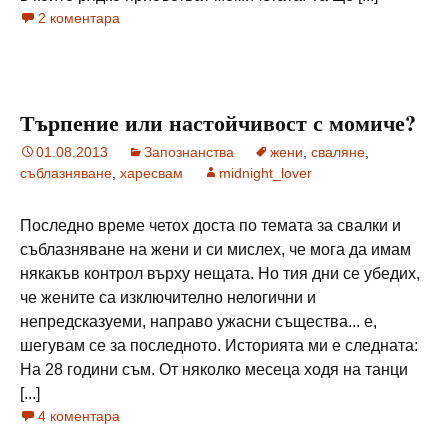
2 коментара
Търпение или настойчивост с момиче?
01.08.2013
Запознанства
жени
,
сваляне
,
съблазняване
,
харесвам
midnight_lover
Последно време четох доста по темата за свалки и
съблазняване на жени и си мислех, че мога да имам
някакъв контрол върху нещата. Но тия дни се убедих,
че жените са изключително нелогични и
непредсказуеми, направо ужасни същества... е,
шегувам се за последното. Историята ми е следната:
На 28 години съм. От няколко месеца ходя на танци
[...]
4 коментара