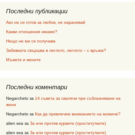
Последни публикации
Ако не си готов за любов, не наранявай
Какви отношения имаме?
Нещо не ми се получава
Забивката свършва в леглото, леглото – с връзка?
Мъжете и жените
Последни коментари
Negarcheto
за
14 съвета за свалячи при съблазняване на
жени
Negarcheto
за
Как да привлечем вниманието на момиче?
alien sea
за
За или против курвите (проститутките)
alien sea
за
За или против курвите (проститутките)