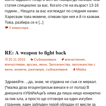
статия специално за вас. Когато сте на възраст 13-16
години... Нещата за вас изглеждат по следния начин:
Харесвам това момиче, отивам при нея и й го казвам.
Това, разбира се е [...]
3 коментара
RE: A weapon to fight back
20.11.2015
Съблазняване
впечатления
,
впечатлявам
,
връзка
,
жени
,
Запознанства
,
запознанства с
жени
,
момиче
,
разговори
,
съблазняване
Mitaka
Здравейте. ...да, знам, че отдавна не съм се мяркал.
(*малка доза егоцентризъм винаги е от полза) В
днешната пУблИкАциЪ няма да пиша нищо конкретно
за пик-ъпа, а просто ще отговоря на един изгубен
странник, един заблуден герой обладан от мисли за