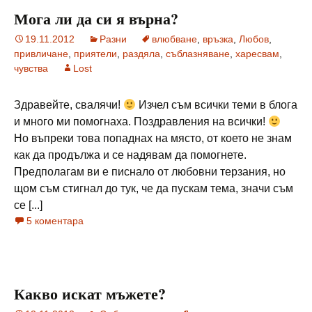
Мога ли да си я върна?
19.11.2012
Разни
влюбване
,
връзка
,
Любов
,
привличане
,
приятели
,
раздяла
,
съблазняване
,
харесвам
,
чувства
Lost
Здравейте, свалячи!
Изчел съм всички теми в блога
и много ми помогнаха. Поздравления на всички!
Но въпреки това попаднах на място, от което не знам
как да продължа и се надявам да помогнете.
Предполагам ви е писнало от любовни терзания, но
щом съм стигнал до тук, че да пускам тема, значи съм
се [...]
5 коментара
Какво искат мъжете?