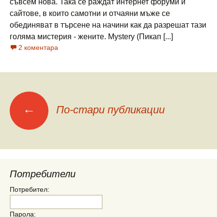
съвсем нова. Така се раждат интернет форуми и
сайтове, в които самотни и отчаяни мъже се
обединяват в търсене на начини как да разрешат тази
голяма мистерия - жените. Mystery (Пикап [...]
2 коментара
Меню
←
По-стари публикации
на
публикациите
Потребители
Потребител:
Парола: