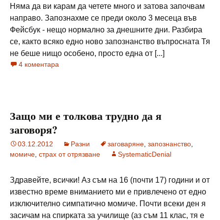
Няма да ви карам да четете много и затова започвам
направо. Запознахме се преди около 3 месеца във
Фейсбук - нещо нормално за днешните дни. Разбира
се, както всяко едно ново запознанство въпросната Тя
не беше нищо особено, просто една от [...]
4 коментара
Защо ми е толкова трудно да я
заговоря?
03.12.2012
Разни
заговаряне
,
запознанство
,
момиче
,
страх от отрязване
SystematicDenial
Здравейте, всички! Аз съм на 16 (почти 17) години и от
известно време вниманието ми е привлечено от едно
изключително симпатично момиче. Почти всеки ден я
засичам на спирката за училище (аз съм 11 клас, тя е