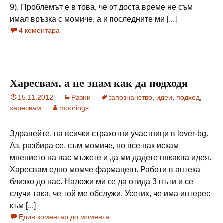
9). Проблемът е в това, че от доста време не съм
имал връзка с момиче, а и последните ми [...]
4 коментара
Харесвам, а не знам как да подходя
15.11.2012
Разни
запознанство
,
идеи
,
подход
,
харесвам
moorings
Здравейте, на всички страхотни участници в lover-bg.
Аз, разбира се, съм момиче, но все пак искам
мнението на вас мъжете и да ми дадете някаква идея.
Харесвам едно момче фармацевт. Работи в аптека
близко до нас. Наложи ми се да отида 3 пъти и се
случи така, че той ме обслужи. Усетих, че има интерес
към [...]
Един коментар до момента