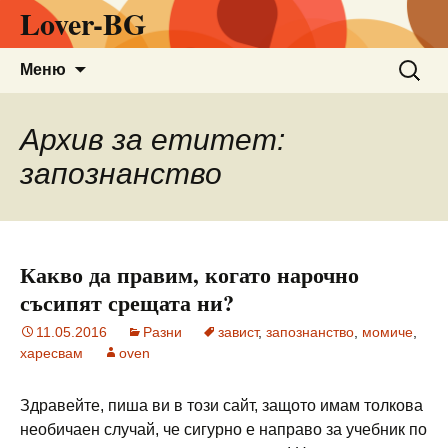
Lover-BG
Към
Търсен
Меню
съдържанието
за:
Архив за етитет:
запознанство
Какво да правим, когато нарочно
съсипят срещата ни?
11.05.2016
Разни
завист
,
запознанство
,
момиче
,
харесвам
oven
Здравейте, пиша ви в този сайт, защото имам толкова
необичаен случай, че сигурно е направо за учебник по