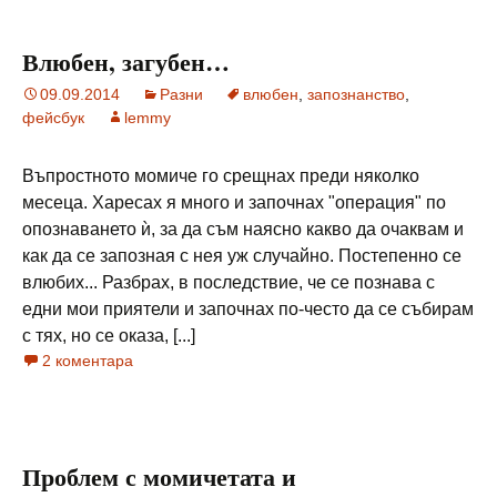
Влюбен, загубен…
09.09.2014
Разни
влюбен
,
запознанство
,
фейсбук
lemmy
Въпростното момиче го срещнах преди няколко
месеца. Харесах я много и започнах "операция" по
опознаването ѝ, за да съм наясно какво да очаквам и
как да се запозная с нея уж случайно. Постепенно се
влюбих... Разбрах, в последствие, че се познава с
едни мои приятели и започнах по-често да се събирам
с тях, но се оказа, [...]
2 коментара
Проблем с момичетата и