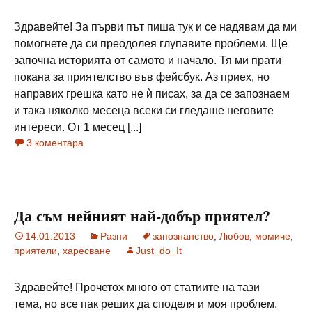
Здравейте! За първи път пиша тук и се надявам да ми
помогнете да си преодолея глупавите проблеми. Ще
започна историята от самото и начало. Тя ми прати
покана за приятелство във фейсбук. Аз приех, но
направих грешка като не ѝ писах, за да се запознаем
и така няколко месеца всеки си гледаше неговите
интереси. От 1 месец [...]
3 коментара
Да съм нейният най-добър приятел?
14.01.2013
Разни
запознанство
,
Любов
,
момиче
,
приятели
,
харесване
Just_do_It
Здравейте! Прочетох много от статиите на тази
тема, но все пак реших да споделя и моя проблем.