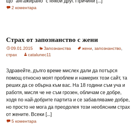
що "ангажирано" с някой друг. Причини [...]
2 коментара
Страх от запознанство с жени
09.01.2015
Запознанства
жени
,
запознанство
,
страх
catalunec11
Здравейте, дълго време мислех дали да потърся
помощ относно моят проблем и намерих този сайт, та
реших да се обърна към вас. На 18 години съм уча и
работя, мисля че не съм грозен, обличам се добре,
ходя по най-добрите партита и се забавляваме добре,
но просто не мога да преодолея този необясним страх
от жените. Всеки [...]
5 коментара