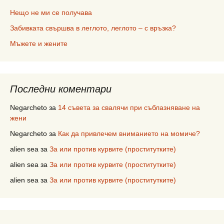
Нещо не ми се получава
Забивката свършва в леглото, леглото – с връзка?
Мъжете и жените
Последни коментари
Negarcheto
за
14 съвета за свалячи при съблазняване на
жени
Negarcheto
за
Как да привлечем вниманието на момиче?
alien sea
за
За или против курвите (проститутките)
alien sea
за
За или против курвите (проститутките)
alien sea
за
За или против курвите (проститутките)