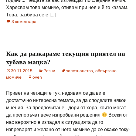
години... Нещата за вас изглеждат по следния начин:
Харесвам това момиче, отивам при нея и й го казвам.
Това, разбира се е [...]
3 коментара
Как да разкараме текущия приятел на
хубава мацка?
30.11.2015
Разни
запознанство
,
обвързано
момиче
oven
Привет на четящите тук, надявам се да ви е
достатъчно интересна темата, за да споделите някои
мнения. За предпочитане - дори от хора, които могат
да препоръчат вече изпробвани решения
Всеки от
нас вероятно е изпадал в ситуацията да го
изпреварят и желано от него момиче да се окаже току-