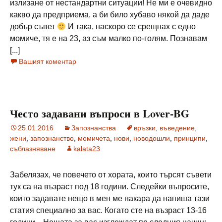
излизане от нестандартни ситуации! Не ми е очевидно
какво да предприема, а би било хубаво някой да даде
добър съвет
И така, наскоро се срещнах с едно
момиче, тя е на 23, аз съм малко по-голям. Познавам
[...]
Вашият коментар
Често задавани въпроси в Lover-BG
25.01.2016
Запознанства
връзки
,
въведение
,
жени
,
запознанство
,
момичета
,
нови
,
новодошли
,
принципи
,
съблазняване
kalata23
Забелязах, че повечето от хората, които търсят съвети
тук са на възраст под 18 години. Следейки въпросите,
които задавате нещо в мен ме накара да напиша тази
статия специално за вас. Когато сте на възраст 13-16