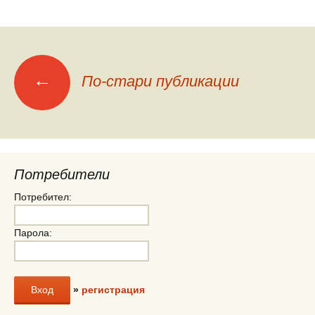
Меню
←
По-стари публикации
на
публикациите
Потребители
Потребител:
Парола:
»
регистрация