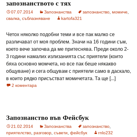
запознанството с тях
07.07.2014
Запознанства
запознанство
,
момиче
,
свалка
,
съблазняване
kartofa321
Четох няколко подобни теми и все пак малко се
различават от моя проблем. Значи на 16 години съм,
което вече започва да ме притеснява. Преди около 2-
3 години намалих излизанията със приятели (които
бяха основно момчета, но все пак беше някакво
общуване) и сега общувам с приятели само в даскало,
в които рядко присъстват момичетата. Та ще [...]
2 коментара
Запознанство във Фейсбук
21.02.2014
Запознанства
запознанство
,
приятелство
,
разговор
,
съвети
,
фейсбук
rnlo232