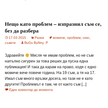
Нещо като проблем – изпразнил съм се,
без да разбера
17.03.2015
Разни
момиче
,
проблем
,
секс
,
съвети
BuGs BuNny :P
Здравейте
Мисля че имам проблем, но не съм
напълно сигурен за това реших да пусна една
публикация! И така да карам на право, ходя с едно
момиче вече повече година. На 19 съм, а тя на 17.
Имал съм много връзки досега, но тази не е като
другите! Проблемът е там, че от както съм [...]
Един коментар до момента