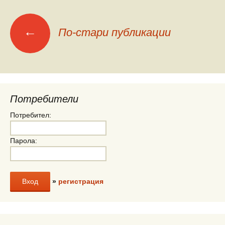
Меню
←
По-стари публикации
на
публикациите
Потребители
Потребител:
Парола:
»
регистрация