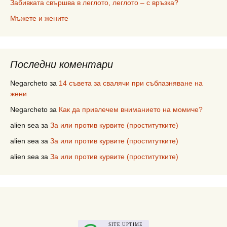
Забивката свършва в леглото, леглото – с връзка?
Мъжете и жените
Последни коментари
Negarcheto
за
14 съвета за свалячи при съблазняване на
жени
Negarcheto
за
Как да привлечем вниманието на момиче?
alien sea
за
За или против курвите (проститутките)
alien sea
за
За или против курвите (проститутките)
alien sea
за
За или против курвите (проститутките)