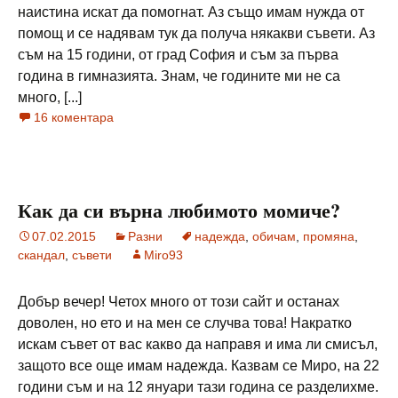
наистина искат да помогнат. Аз също имам нужда от
помощ и се надявам тук да получа някакви съвети. Аз
съм на 15 години, от град София и съм за първа
година в гимназията. Знам, че годините ми не са
много, [...]
16 коментара
Как да си върна любимото момиче?
07.02.2015
Разни
надежда
,
обичам
,
промяна
,
скандал
,
съвети
Miro93
Добър вечер! Четох много от този сайт и останах
доволен, но ето и на мен се случва това! Накратко
искам съвет от вас какво да направя и има ли смисъл,
защото все още имам надежда. Казвам се Миро, на 22
години съм и на 12 януари тази година се разделихме.