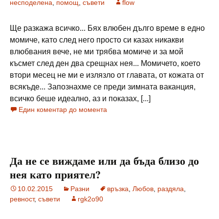
несподелена
,
помощ
,
съвети
flow
Ще разкажа всичко... Бях влюбен дълго време в едно
момиче, като след него просто си казах никакви
влюбвания вече, не ми трябва момиче и за мой
късмет след ден два срещнах нея... Момичето, което
втори месец не ми е излязло от главата, от кожата от
всякъде... Запознахме се преди зимната ваканция,
всичко беше идеално, аз и показах, [...]
Един коментар до момента
Да не се виждаме или да бъда близо до
нея като приятел?
10.02.2015
Разни
връзка
,
Любов
,
раздяла
,
ревност
,
съвети
rgk2o90