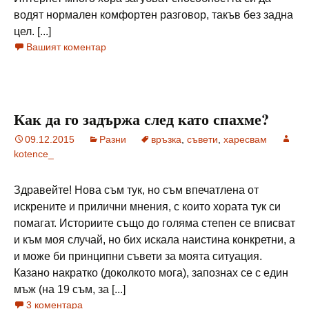
водят нормален комфортен разговор, такъв без задна
цел. [...]
Вашият коментар
Как да го задържа след като спахме?
09.12.2015
Разни
връзка
,
съвети
,
харесвам
kotence_
Здравейте! Нова съм тук, но съм впечатлена от
искрените и прилични мнения, с които хората тук си
помагат. Историите също до голяма степен се вписват
и към моя случай, но бих искала наистина конкретни, а
и може би принципни съвети за моята ситуация.
Казано накратко (доколкото мога), запознах се с един
мъж (на 19 съм, за [...]
3 коментара