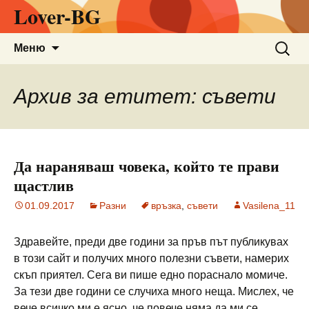
Lover-BG
Към
Търсен
Меню
съдържанието
за:
Архив за етитет: съвети
Да нараняваш човека, който те прави
щастлив
01.09.2017
Разни
връзка
,
съвети
Vasilena_11
Здравейте, преди две години за пръв път публикувах
в този сайт и получих много полезни съвети, намерих
скъп приятел. Сега ви пише едно пораснало момиче.
За тези две години се случиха много неща. Мислех, че
вече всичко ми е ясно, че повече няма да ми се