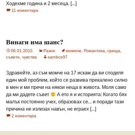
Ходехме година и 2 месеца. [...]
11 коментара
Винаги има шанс?
06.01.2015
Разни
момиче
,
Романтика
,
среща
,
съвети
,
чувства
sambos97
Здравейте, аз съм момче на 17 искам да ви споделя
един мой проблем, който се развива прекалено силно
в мен и ми пречи на някои неща в живота. Моля само
да ми дадете съвет
А ето я и историята: Когато бях
малък постоянно учех, образовах се... и поради тази
причина не излизах навън, не играех [...]
2 коментара