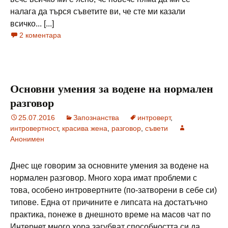
налага да търся съветите ви, че сте ми казали
всичко... [...]
2 коментара
Основни умения за водене на нормален
разговор
25.07.2016
Запознанства
интроверт
,
интровертност
,
красива жена
,
разговор
,
съвети
Анонимен
Днес ще говорим за основните умения за водене на
нормален разговор. Много хора имат проблеми с
това, особено интровертните (по-затворени в себе си)
типове. Една от причините е липсата на достатъчно
практика, понеже в днешното време на масов чат по
Интернет много хора загубват способността си да