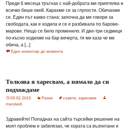
Преди 6 месеца тръгнах с най-добрата ми приятелка и
всичко беше окей. Карахме се за глупости. Обичахме
се. Един път какво стана: започна да ми говори за
свободата, как е ходила и се е разбивала по барове-
марове. Нещо се било променило. И две-три седмици
по-късно ходихме на бар вечерта, тя ми каза че ме
обича, а [...]
Един коментар до момента
Толкова я харесвам, а нямало да си
подхождаме
09.02.2015
Разни
съвети
,
харесвам
marslash
Здравейте! Попаднах на сайта търсейки решение на
моят проблем и забелязах, че хората са възпитани и