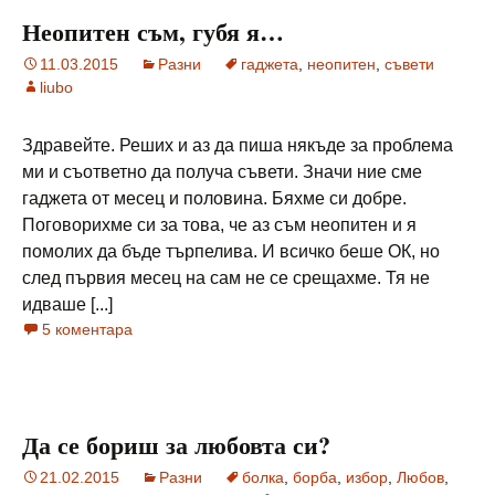
Неопитен съм, губя я…
11.03.2015
Разни
гаджета
,
неопитен
,
съвети
liubo
Здравейте. Реших и аз да пиша някъде за проблема
ми и съответно да получа съвети. Значи ние сме
гаджета от месец и половина. Бяхме си добре.
Поговорихме си за това, че аз съм неопитен и я
помолих да бъде търпелива. И всичко беше ОК, но
след първия месец на сам не се срещахме. Тя не
идваше [...]
5 коментара
Да се бориш за любовта си?
21.02.2015
Разни
болка
,
борба
,
избор
,
Любов
,