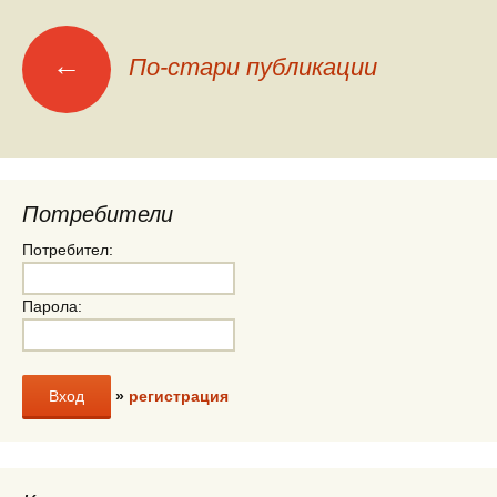
Меню
←
По-стари публикации
на
публикациите
Потребители
Потребител:
Парола:
»
регистрация