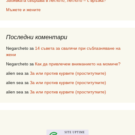
Забивката свършва в леглото, леглото – с връзка?
Мъжете и жените
Последни коментари
Negarcheto
за
14 съвета за свалячи при съблазняване на
жени
Negarcheto
за
Как да привлечем вниманието на момиче?
alien sea
за
За или против курвите (проститутките)
alien sea
за
За или против курвите (проститутките)
alien sea
за
За или против курвите (проститутките)