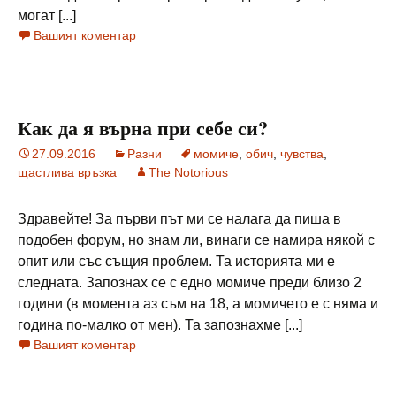
могат [...]
Вашият коментар
Как да я върна при себе си?
27.09.2016
Разни
момиче
,
обич
,
чувства
,
щастлива връзка
The Notorious
Здравейте! За първи път ми се налага да пиша в
подобен форум, но знам ли, винаги се намира някой с
опит или със същия проблем. Та историята ми е
следната. Запознах се с едно момиче преди близо 2
години (в момента аз съм на 18, а момичето е с няма и
година по-малко от мен). Та запознахме [...]
Вашият коментар