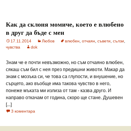
Как да склоня момиче, което е влюбено
в друг да бъде с мен
17.11.2014
Любов
влюбен
,
отчаян
,
съвети
,
сълзи
,
чувства
dok
Знам че е почти невъзможно, но съм отчаяно влюбен,
сякаш съм бил с нея през предишни животи. Макар да
знам с мозъка си, че това са глупости, и внушение, но
сърцето, ако въобще има такова чувство в него,
понеже мъката ми излиза от там - казва друго. И
направо откачам от година, скоро ще стане. Душевен
[...]
3 коментара