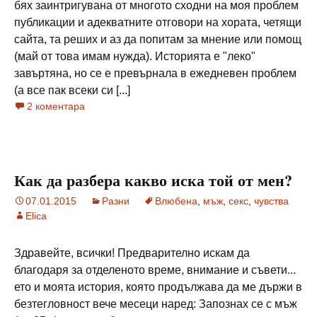
бях заинтригувана от многото сходни на моя проблем
публикации и адекватните отговори на хората, четящи
сайта, та реших и аз да попитам за мнение или помощ
(май от това имам нужда). Историята е "леко"
завъртяна, но се е превърнала в ежедневен проблем
(а все пак всеки си [...]
2 коментара
Как да разбера какво иска той от мен?
07.01.2015
Разни
Влюбена
,
мъж
,
секс
,
чувства
Elica
Здравейте, всички! Предварително искам да
благодаря за отделеното време, внимание и съвети...
ето и моята история, която продължава да ме държи в
безтегловност вече месеци наред: Запознах се с мъж