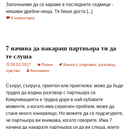
Започнахме да се караме в последните седмици -
някакви дребни неща. Тя беше доста [...]
4 коментара
7 начина да накараш партньора ти да
те слуша
28.03.2017
Разни
близост
,
откровен
,
разговор
,
чувства
Анонимен
Съпруг, съпруга, приятел или приятелка: може да бъде
трудно да водиш разговор с партньора си.
Комуникацията е трудна дори в най-хубавите
моменти, а когато има сериозен проблем, може да
стане много изнервящо. Но можете да се подсигурите,
че партньора ви внимава, когато говорите. Има 7
начина да накарате партньора си да ви слуша, които