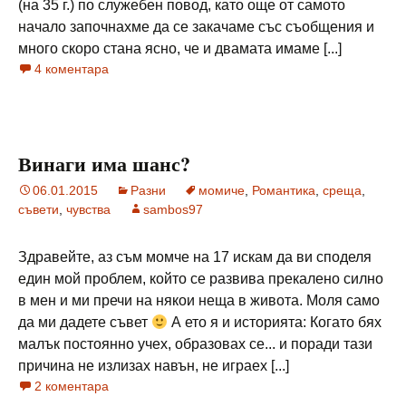
(на 35 г.) по служебен повод, като още от самото
начало започнахме да се закачаме със съобщения и
много скоро стана ясно, че и двамата имаме [...]
4 коментара
Винаги има шанс?
06.01.2015
Разни
момиче
,
Романтика
,
среща
,
съвети
,
чувства
sambos97
Здравейте, аз съм момче на 17 искам да ви споделя
един мой проблем, който се развива прекалено силно
в мен и ми пречи на някои неща в живота. Моля само
да ми дадете съвет
А ето я и историята: Когато бях
малък постоянно учех, образовах се... и поради тази
причина не излизах навън, не играех [...]
2 коментара