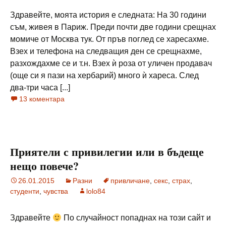
Здравейте, моята история е следната: На 30 години
съм, живея в Париж. Преди почти две години срещнах
момиче от Москва тук. От пръв поглед се харесахме.
Взех и телефона на следващия ден се срещнахме,
разхождахме се и т.н. Взех ѝ роза от уличен продавач
(още си я пази на хербарий) много ѝ хареса. След
два-три часа [...]
13 коментара
Приятели с привилегии или в бъдеще
нещо повече?
26.01.2015
Разни
привличане
,
секс
,
страх
,
студенти
,
чувства
lolo84
Здравейте
По случайност попаднах на този сайт и