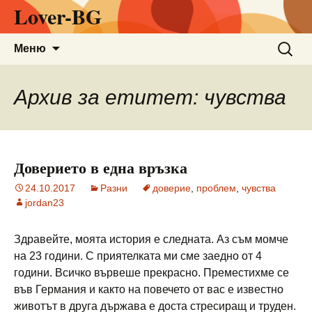
Lover-BG
Към
Търсен
Меню
съдържанието
за:
Архив за етитет: чувства
Доверието в една връзка
24.10.2017
Разни
доверие
,
проблем
,
чувства
jordan23
Здравейте, моята история е следната. Аз съм момче
на 23 години. С приятелката ми сме заедно от 4
години. Всичко вървеше прекрасно. Преместихме се
във Германия и както на повечето от вас е известно
животът в друга държава е доста стресиращ и труден.