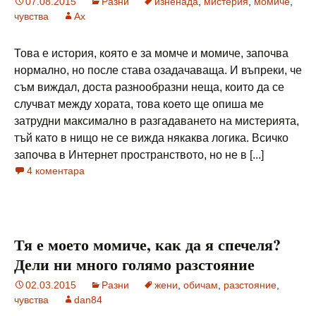
07.08.2015
Разни
изненада
,
мистерия
,
момиче
,
чувства
Ax
Това е история, която е за момче и момиче, започва
нормално, но после става озадачаваща. И въпреки, че
съм виждал, доста разнообразни неща, които да се
случват между хората, това което ще опиша ме
затрудни максимално в разгадаването на мистерията,
тъй като в нищо не се вижда някаква логика. Всичко
започва в Интернет пространството, но не в [...]
4 коментара
Тя е моето момиче, как да я спечеля?
Дели ни много голямо разстояние
02.03.2015
Разни
жени
,
обичам
,
разстояние
,
чувства
dan84